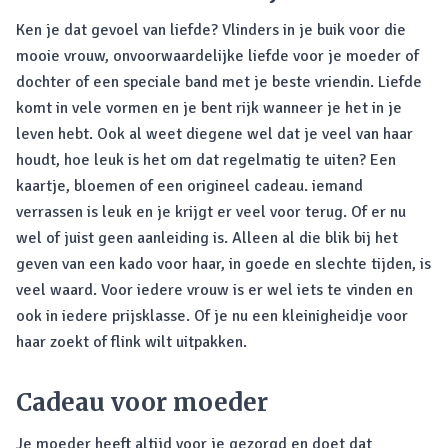
Ken je dat gevoel van liefde? Vlinders in je buik voor die
mooie vrouw, onvoorwaardelijke liefde voor je moeder of
dochter of een speciale band met je beste vriendin. Liefde
komt in vele vormen en je bent rijk wanneer je het in je
leven hebt. Ook al weet diegene wel dat je veel van haar
houdt, hoe leuk is het om dat regelmatig te uiten? Een
kaartje, bloemen of een origineel cadeau. iemand
verrassen is leuk en je krijgt er veel voor terug. Of er nu
wel of juist geen aanleiding is. Alleen al die blik bij het
geven van een kado voor haar, in goede en slechte tijden, is
veel waard. Voor iedere vrouw is er wel iets te vinden en
ook in iedere prijsklasse. Of je nu een kleinigheidje voor
haar zoekt of flink wilt uitpakken.
Cadeau voor moeder
Je moeder heeft altijd voor je gezorgd en doet dat