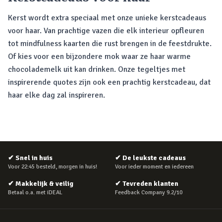
Kerst wordt extra speciaal met onze unieke kerstcadeaus
voor haar. Van prachtige vazen die elk interieur opfleuren
tot mindfulness kaarten die rust brengen in de feestdrukte.
Of kies voor een bijzondere mok waar ze haar warme
chocolademelk uit kan drinken. Onze tegeltjes met
inspirerende quotes zijn ook een prachtig kerstcadeau, dat
haar elke dag zal inspireren.
✔
Snel in huis
✔
De leukste cadeaus
Voor 22:45 besteld, morgen in huis!
Voor ieder moment en iedereen
✔
Makkelijk & veilig
✔
Tevreden klanten
Betaal o.a. met iDEAL
Feedback Company 9.2/10