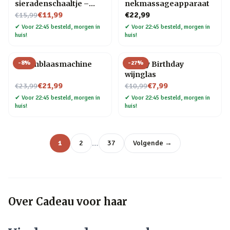
sieradenschaaltje –
nekmassageapparaat
Nu voor
Rood/pumps
€11,99
€22,99
€15,99
✔
Voor 22:45 besteld, morgen in
✔
Voor 22:45 besteld, morgen in
huis!
huis!
-
8
%
-
27
%
Bellenblaasmachine
Happy Birthday
wijnglas
Nu voor
Nu voor
€21,99
€7,99
€23,99
€10,99
✔
Voor 22:45 besteld, morgen in
✔
Voor 22:45 besteld, morgen in
huis!
huis!
…
1
2
37
Volgende →
Over
Cadeau voor haar