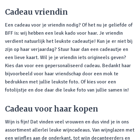
Cadeau vriendin
Een cadeau voor je vriendin nodig? Of het nu je geliefde of
BFF is: wij hebben een leuk kado voor haar. Je vriendin
verdient natuurlijk het leukste cadeautje! Kun je er niet bij
zijn op haar verjaardag? Stuur haar dan een cadeautje en
een lieve kaart. Wil je je vriendin iets origineels geven?
Kies dan voor een gepersonaliseerd cadeau. Bedankt haar
bijvoorbeeld voor haar vriendschap door een mok te
bedrukken met jullie leukste foto. Of kies voor een
fotolijstje en doe daar die leuke foto van jullie samen in!
Cadeau voor haar kopen
Wijn is fijn! Dat vinden veel vrouwen en dus vind je in ons
assortiment allerlei leuke wijncadeaus. Van wijnglazen met
een wijnfles aan de onderkant, tot wijn decanteerders en