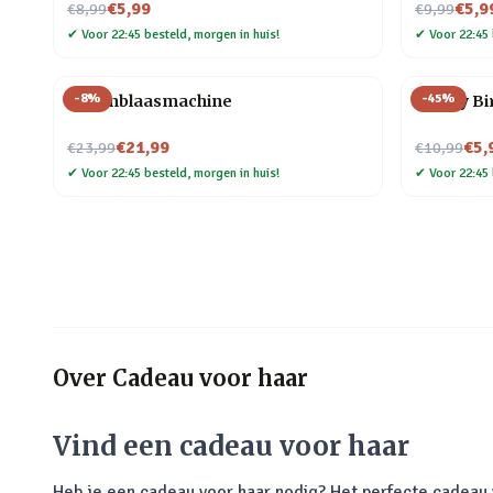
Nu voor
Nu voor
€5,99
€5,9
€8,99
€9,99
✔
Voor 22:45 besteld, morgen in huis!
✔
Voor 22:45 
-
8
%
-
45
%
Bellenblaasmachine
Happy Bir
Nu voor
Nu voor
€21,99
€5,
€23,99
€10,99
✔
Voor 22:45 besteld, morgen in huis!
✔
Voor 22:45 
Over
Cadeau voor haar
Vind een cadeau voor haar
Heb je een cadeau voor haar nodig? Het perfecte cadeau v