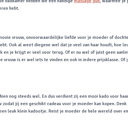
n de badkamer hebben we een handige
massage gun
, waarmee je 
eren hebt.
e mooie vrouw, onvoorwaardelijke liefde voor je moeder of dochte
 hebt. Ook al weet diegene wel dat je veel van haar houdt, hoe le
en je krijgt er veel voor terug. Of er nu wel of juist geen aanlei
e vrouw is er wel iets te vinden en ook in iedere prijsklasse. Of j
hien nog steeds wel. En dus verdient zij een mooi kado voor haa
 zodat jij een geschikt cadeau voor je moeder kan kopen. Denk e
en leuk klein kadootje. Reist je moeder de hele wereld over en 