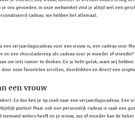
eb je ons gevonden: in onze webwinkel vind je altijd wel een ges
ersonaliseerd cadeau: we hebben het allemaal.
nou een verjaardagscadeau voor een vrouw is, een cadeau voor Mo
en een chocoladereep als cadeau voor je moeder of vriendin? Nee
 aan om iets ruimer te denken. En je hebt geluk, want wij hebben
is door onze favorieten scrollen, doorklikken en direct een origi
van een vrouw
enkort. En dus ben je op zoek naar een verjaardagscadeau. Een v
hijnlijk punten! Maar ook een persoonlijk cadeau is vaak een g
dat niemand anders heeft en je vrouw, zus of moeder kan de beke