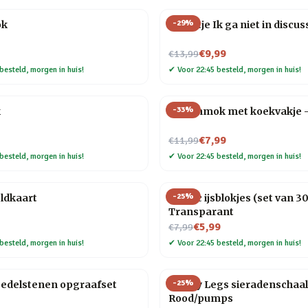
-
29
%
ok
Tegeltje Ik ga niet in discus
Nu voor
€9,99
€13,99
besteld, morgen in huis!
✔
Voor 22:45 besteld, morgen in huis!
-
33
%
k
Dierenmok met koekvakje 
Nu voor
€7,99
€11,99
besteld, morgen in huis!
✔
Voor 22:45 besteld, morgen in huis!
-
25
%
ldkaart
Plastic ijsblokjes (set van 30
Transparant
Nu voor
€5,99
€7,99
besteld, morgen in huis!
✔
Voor 22:45 besteld, morgen in huis!
-
25
%
t edelstenen opgraafset
Happy Legs sieradenschaal
Rood/pumps