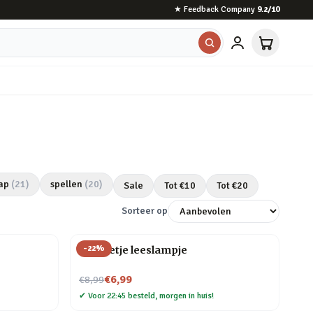
★
Feedback Company
9.2
/10
ap
(
21
)
spellen
(
20
)
Sale
Tot €
10
Tot €
20
Sorteer op
-
22
%
Mannetje leeslampje
Nu voor
€6,99
€8,99
✔
Voor 22:45 besteld, morgen in huis!