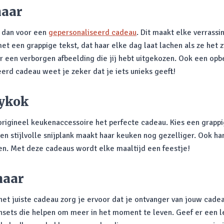
haar
s dan voor een
gepersonaliseerd cadeau
. Dit maakt elke verrassi
et een grappige tekst, dat haar elke dag laat lachen als ze het
t er een verborgen afbeelding die jij hebt uitgekozen. Ook een o
erd cadeau weet je zeker dat je iets unieks geeft!
bykok
origineel keukenaccessoire het perfecte cadeau. Kies een grapp
een stijlvolle snijplank maakt haar keuken nog gezelliger. Ook h
ken. Met deze cadeaus wordt elke maaltijd een feestje!
haar
t juiste cadeau zorg je ervoor dat je ontvanger van jouw cadeau
sets die helpen om meer in het moment te leven. Geef er een l