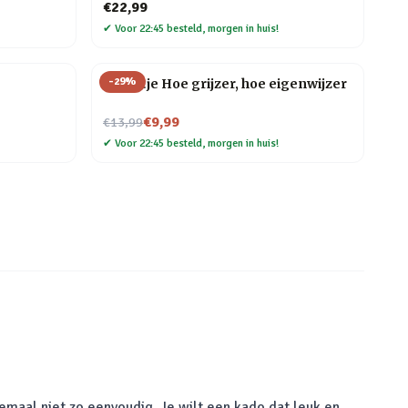
€22,99
✔
Voor 22:45 besteld, morgen in huis!
-
29
%
Tegeltje Hoe grijzer, hoe eigenwijzer
Nu voor
€9,99
€13,99
✔
Voor 22:45 besteld, morgen in huis!
emaal niet zo eenvoudig. Je wilt een kado dat leuk en