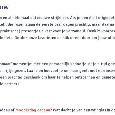
ouw
en al hélemaal dat nieuwe strijkijzer. Als je een écht origineel
 zelf: die rozen staan de eerste paar dagen prachtig, maar daarn
 praktische) presentjes alvast voor je verzameld. Denk bijvoorb
 fiets. Ontdek onze favorieten en klik direct door om jouw ulti
‘zomaar’ momentje: met een persoonlijk kadootje zit je altijd g
een rijtje gezet. Laat zien hoeveel je om haar geeft met een ins
 een prachtig geschenk om haar te helpen ontspannen en geniet
de partners!
cadeau of
Moederdag cadeau
? Wat dacht je van een wijnglas in d