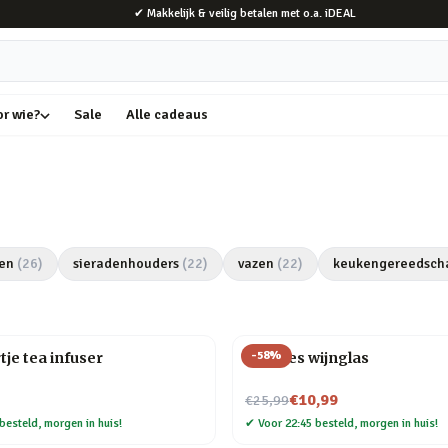
✔ Makkelijk & veilig betalen met o.a. iDEAL
or wie?
Sale
Alle cadeaus
en
(
26
)
sieradenhouders
(
22
)
vazen
(
22
)
keukengereedsch
-
58
%
tje tea infuser
Wijnfles wijnglas
Nu voor
€10,99
€25,99
besteld, morgen in huis!
✔
Voor 22:45 besteld, morgen in huis!