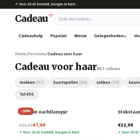
Naar hoofdinhoud
✔
Voor 22:45 besteld, morgen in huis!
Cadeau
Zoek een cadeau
Cadeauhulp
Populair
Nieuw
Gelegenheden
Vo
Home
/
Personen
/
Cadeau voor haar
Cadeau voor haar
883
cadeaus
mokken
(
97
)
kaartspellen
(
80
)
sokken
(
30
)
kaars
Tot €
50
-
33
%
Mini kat nachtlampje
Stokstaar
Nu voor
€7,99
€12,99
€11,99
✔
Voor 22:45 besteld, morgen in huis!
✔
Voor 22:45 