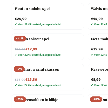
Houten sudoku spel
Walvis m
€24,99
€14,99
✔
Voor 22:45 besteld, morgen in huis!
✔
Voor 22:45 
-
31
%
Houten solitair spel
Fiets mo
Nu voor
€17,99
€15,99
€25,99
✔
Voor 22:45 besteld, morgen in huis!
✔
Voor 22:45 
-
9
%
Rood hart warmtekussen
Kraswere
Nu voor
€15,39
€8,99
€16,99
✔
Voor 22:45 besteld, morgen in huis!
✔
Voor 22:45 
-
33
%
-
40
%
Proseccosokken in blikje
Dig It Ou