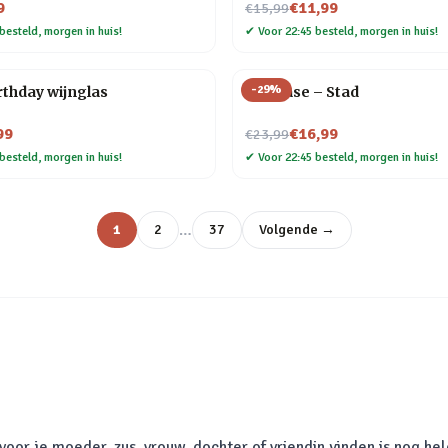
Nu voor
9
€11,99
€15,99
besteld, morgen in huis!
✔
Voor 22:45 besteld, morgen in huis!
-
29
%
thday wijnglas
Flip Vase – Stad
Nu voor
99
€16,99
€23,99
besteld, morgen in huis!
✔
Voor 22:45 besteld, morgen in huis!
…
1
2
37
Volgende →
oor je moeder, zus, vrouw, dochter of vriendin vinden is nog hel