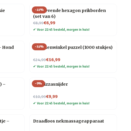
-
22
%
sie
Zelfklevende hexagon prikborden
(set van 6)
Nu voor
€6,99
€8,99
✔
Voor 22:45 besteld, morgen in huis!
-
32
%
– Hond
Bloemenwinkel puzzel (1000 stukjes)
Nu voor
€16,99
€24,99
✔
Voor 22:45 besteld, morgen in huis!
-
9
%
) –
Kat Pizzasnijder
Nu voor
€9,99
€10,99
✔
Voor 22:45 besteld, morgen in huis!
tje –
Draadloos nekmassageapparaat