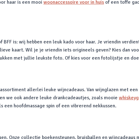
oor haar is een mooi
woonaccessoire voor in huis
of een toffe ga
 BFF is: wij hebben een leuk kado voor haar. Je vriendin verdient 
ieve kaart. Wil je je vriendin iets origineels geven? Kies dan 
ken met jullie leukste foto. Of kies voor een fotolijstje en doe 
ns assortiment allerlei leuke wijncadeaus. Van wijnglazen met ee
ebben we ook andere leuke drankcadeautjes, zoals mooie
whiskeyg
ls een hoofdmassage spin of een vibrerend nekkussen.
ngen. Onze collectie boekensteunen, bruisballen en wijncadeaus