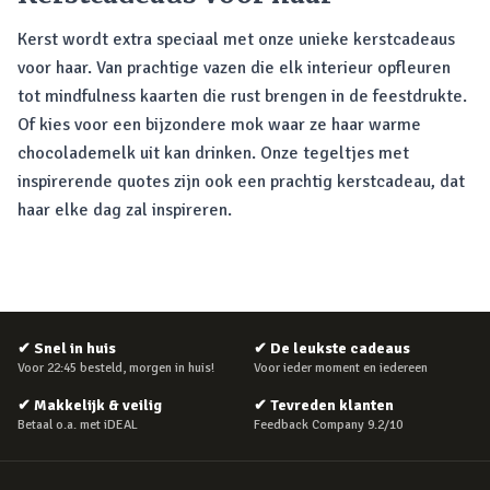
Kerst wordt extra speciaal met onze unieke kerstcadeaus
voor haar. Van prachtige vazen die elk interieur opfleuren
tot mindfulness kaarten die rust brengen in de feestdrukte.
Of kies voor een bijzondere mok waar ze haar warme
chocolademelk uit kan drinken. Onze tegeltjes met
inspirerende quotes zijn ook een prachtig kerstcadeau, dat
haar elke dag zal inspireren.
✔
Snel in huis
✔
De leukste cadeaus
Voor 22:45 besteld, morgen in huis!
Voor ieder moment en iedereen
✔
Makkelijk & veilig
✔
Tevreden klanten
Betaal o.a. met iDEAL
Feedback Company 9.2/10