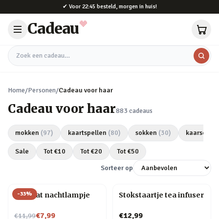
Naar hoofdinhoud
✔
Voor 22:45 besteld, morgen in huis!
Cadeau
Zoek een cadeau
Home
/
Personen
/
Cadeau voor haar
Cadeau voor haar
883
cadeaus
mokken
(
97
)
kaartspellen
(
80
)
sokken
(
30
)
kaarsen
(
2
Sale
Tot €
10
Tot €
20
Tot €
50
Sorteer op
-
33
%
Mini kat nachtlampje
Stokstaartje tea infuser
Nu voor
€7,99
€12,99
€11,99