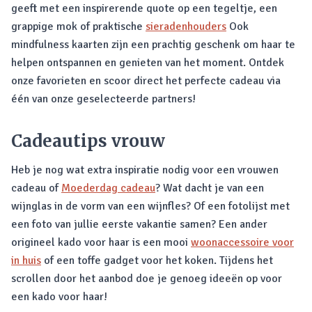
geeft met een inspirerende quote op een tegeltje, een
grappige mok of praktische
sieradenhouders
Ook
mindfulness kaarten zijn een prachtig geschenk om haar te
helpen ontspannen en genieten van het moment. Ontdek
onze favorieten en scoor direct het perfecte cadeau via
één van onze geselecteerde partners!
Cadeautips vrouw
Heb je nog wat extra inspiratie nodig voor een vrouwen
cadeau of
Moederdag cadeau
? Wat dacht je van een
wijnglas in de vorm van een wijnfles? Of een fotolijst met
een foto van jullie eerste vakantie samen? Een ander
origineel kado voor haar is een mooi
woonaccessoire voor
in huis
of een toffe gadget voor het koken. Tijdens het
scrollen door het aanbod doe je genoeg ideeën op voor
een kado voor haar!