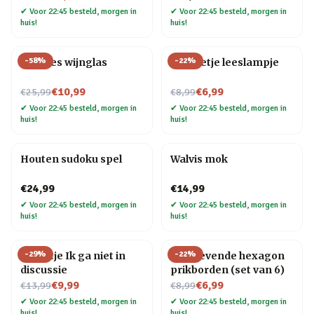
✔
Voor 22:45 besteld, morgen in
✔
Voor 22:45 besteld, morgen in
huis!
huis!
-
58
%
-
22
%
Wijnfles wijnglas
Mannetje leeslampje
Nu voor
Nu voor
€10,99
€6,99
€25,99
€8,99
✔
Voor 22:45 besteld, morgen in
✔
Voor 22:45 besteld, morgen in
huis!
huis!
Houten sudoku spel
Walvis mok
€24,99
€14,99
✔
Voor 22:45 besteld, morgen in
✔
Voor 22:45 besteld, morgen in
huis!
huis!
-
29
%
-
22
%
Tegeltje Ik ga niet in
Zelfklevende hexagon
discussie
prikborden (set van 6)
Nu voor
Nu voor
€9,99
€6,99
€13,99
€8,99
✔
Voor 22:45 besteld, morgen in
✔
Voor 22:45 besteld, morgen in
huis!
huis!