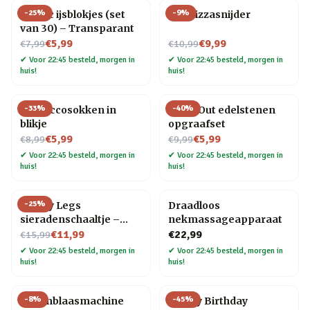
-
25
%
-
9
%
Plastic ijsblokjes (set
Kat Pizzasnijder
van 30) – Transparant
Nu voor
Nu voor
€5,99
€9,99
€7,99
€10,99
✔
Voor 22:45 besteld, morgen in
✔
Voor 22:45 besteld, morgen in
huis!
huis!
-
33
%
-
40
%
Proseccosokken in
Dig It Out edelstenen
blikje
opgraafset
Nu voor
Nu voor
€5,99
€5,99
€8,99
€9,99
✔
Voor 22:45 besteld, morgen in
✔
Voor 22:45 besteld, morgen in
huis!
huis!
-
25
%
Happy Legs
Draadloos
sieradenschaaltje –
nekmassageapparaat
Nu voor
Rood/pumps
€11,99
€22,99
€15,99
✔
Voor 22:45 besteld, morgen in
✔
Voor 22:45 besteld, morgen in
huis!
huis!
-
8
%
-
45
%
Bellenblaasmachine
Happy Birthday