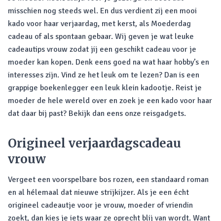
misschien nog steeds wel. En dus verdient zij een mooi
kado voor haar verjaardag, met kerst, als Moederdag
cadeau of als spontaan gebaar. Wij geven je wat leuke
cadeautips vrouw zodat jij een geschikt cadeau voor je
moeder kan kopen. Denk eens goed na wat haar hobby’s en
interesses zijn. Vind ze het leuk om te lezen? Dan is een
grappige boekenlegger een leuk klein kadootje. Reist je
moeder de hele wereld over en zoek je een kado voor haar
dat daar bij past? Bekijk dan eens onze reisgadgets.
Origineel verjaardagscadeau
vrouw
Vergeet een voorspelbare bos rozen, een standaard roman
en al hélemaal dat nieuwe strijkijzer. Als je een écht
origineel cadeautje voor je vrouw, moeder of vriendin
zoekt, dan kies je iets waar ze oprecht blij van wordt. Want