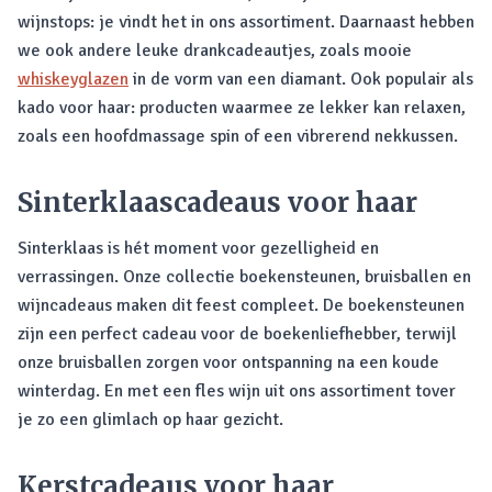
wijnstops: je vindt het in ons assortiment. Daarnaast hebben
we ook andere leuke drankcadeautjes, zoals mooie
whiskeyglazen
in de vorm van een diamant. Ook populair als
kado voor haar: producten waarmee ze lekker kan relaxen,
zoals een hoofdmassage spin of een vibrerend nekkussen.
Sinterklaascadeaus voor haar
Sinterklaas is hét moment voor gezelligheid en
verrassingen. Onze collectie boekensteunen, bruisballen en
wijncadeaus maken dit feest compleet. De boekensteunen
zijn een perfect cadeau voor de boekenliefhebber, terwijl
onze bruisballen zorgen voor ontspanning na een koude
winterdag. En met een fles wijn uit ons assortiment tover
je zo een glimlach op haar gezicht.
Kerstcadeaus voor haar