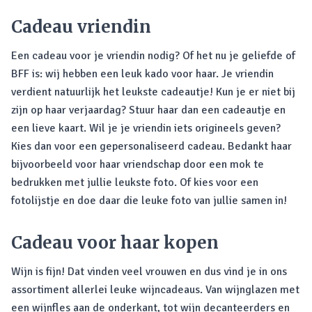
Cadeau vriendin
Een cadeau voor je vriendin nodig? Of het nu je geliefde of
BFF is: wij hebben een leuk kado voor haar. Je vriendin
verdient natuurlijk het leukste cadeautje! Kun je er niet bij
zijn op haar verjaardag? Stuur haar dan een cadeautje en
een lieve kaart. Wil je je vriendin iets origineels geven?
Kies dan voor een gepersonaliseerd cadeau. Bedankt haar
bijvoorbeeld voor haar vriendschap door een mok te
bedrukken met jullie leukste foto. Of kies voor een
fotolijstje en doe daar die leuke foto van jullie samen in!
Cadeau voor haar kopen
Wijn is fijn! Dat vinden veel vrouwen en dus vind je in ons
assortiment allerlei leuke wijncadeaus. Van wijnglazen met
een wijnfles aan de onderkant, tot wijn decanteerders en