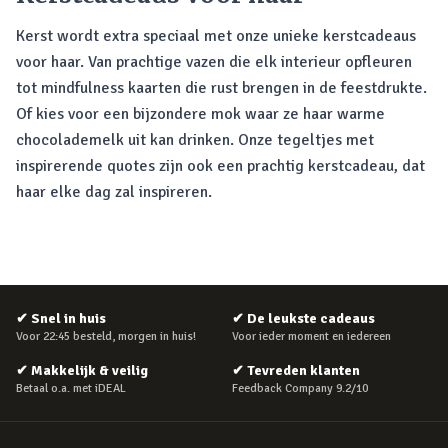
Kerst wordt extra speciaal met onze unieke kerstcadeaus
voor haar. Van prachtige vazen die elk interieur opfleuren
tot mindfulness kaarten die rust brengen in de feestdrukte.
Of kies voor een bijzondere mok waar ze haar warme
chocolademelk uit kan drinken. Onze tegeltjes met
inspirerende quotes zijn ook een prachtig kerstcadeau, dat
haar elke dag zal inspireren.
✔
Snel in huis
✔
De leukste cadeaus
Voor 22:45 besteld, morgen in huis!
Voor ieder moment en iedereen
✔
Makkelijk & veilig
✔
Tevreden klanten
Betaal o.a. met iDEAL
Feedback Company 9.2/10