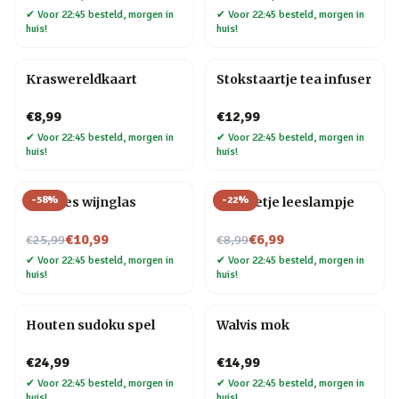
✔
Voor 22:45 besteld, morgen in
✔
Voor 22:45 besteld, morgen in
huis!
huis!
Kraswereldkaart
Stokstaartje tea infuser
€8,99
€12,99
✔
Voor 22:45 besteld, morgen in
✔
Voor 22:45 besteld, morgen in
huis!
huis!
-
58
%
-
22
%
Wijnfles wijnglas
Mannetje leeslampje
Nu voor
Nu voor
€10,99
€6,99
€25,99
€8,99
✔
Voor 22:45 besteld, morgen in
✔
Voor 22:45 besteld, morgen in
huis!
huis!
Houten sudoku spel
Walvis mok
€24,99
€14,99
✔
Voor 22:45 besteld, morgen in
✔
Voor 22:45 besteld, morgen in
huis!
huis!