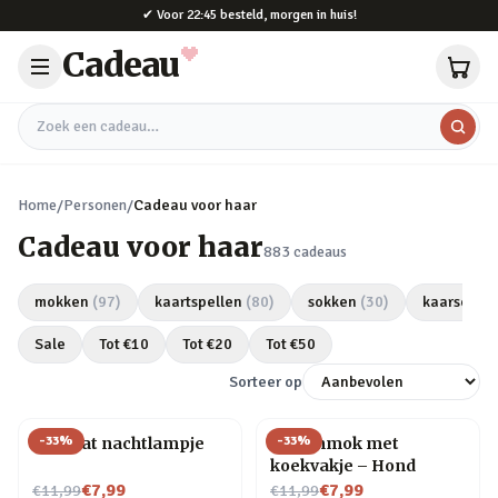
Naar hoofdinhoud
✔
Voor 22:45 besteld, morgen in huis!
Cadeau
Zoek een cadeau
Home
/
Personen
/
Cadeau voor haar
Cadeau voor haar
883
cadeaus
mokken
(
97
)
kaartspellen
(
80
)
sokken
(
30
)
kaarsen
(
2
Sale
Tot €
10
Tot €
20
Tot €
50
Sorteer op
-
33
%
-
33
%
Mini kat nachtlampje
Dierenmok met
koekvakje – Hond
Nu voor
Nu voor
€7,99
€7,99
€11,99
€11,99