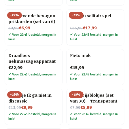
-
22
%
-
31
%
Zelfklevende hexagon
Houten solitair spel
prikborden (set van 6)
Nu voor
Nu voor
€6,99
€17,99
€8,99
€25,99
✔
Voor 22:45 besteld, morgen in
✔
Voor 22:45 besteld, morgen in
huis!
huis!
Draadloos
Fiets mok
nekmassageapparaat
€22,99
€15,99
✔
Voor 22:45 besteld, morgen in
✔
Voor 22:45 besteld, morgen in
huis!
huis!
-
29
%
-
25
%
Tegeltje Ik ga niet in
Plastic ijsblokjes (set
discussie
van 30) – Transparant
Nu voor
Nu voor
€9,99
€5,99
€13,99
€7,99
✔
Voor 22:45 besteld, morgen in
✔
Voor 22:45 besteld, morgen in
huis!
huis!