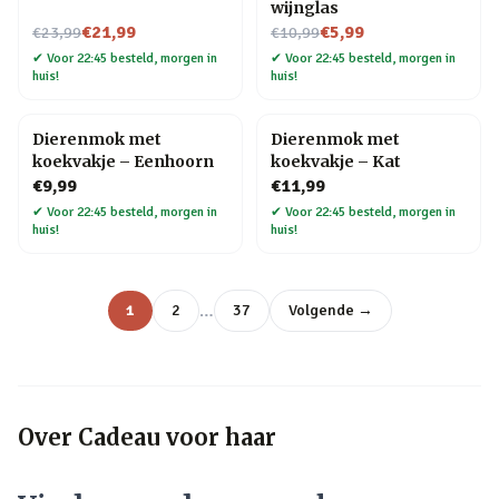
wijnglas
Nu voor
Nu voor
€21,99
€5,99
€23,99
€10,99
✔
Voor 22:45 besteld, morgen in
✔
Voor 22:45 besteld, morgen in
huis!
huis!
Dierenmok met
Dierenmok met
koekvakje – Eenhoorn
koekvakje – Kat
€9,99
€11,99
✔
Voor 22:45 besteld, morgen in
✔
Voor 22:45 besteld, morgen in
huis!
huis!
…
1
2
37
Volgende →
Over
Cadeau voor haar