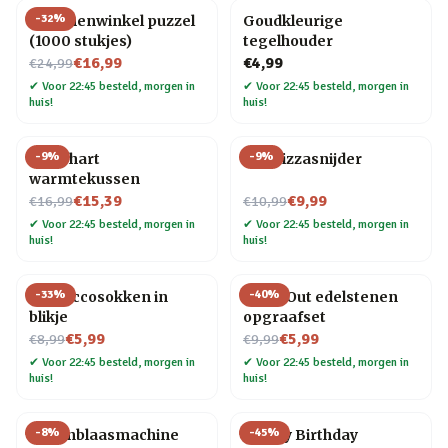
-
32
%
Bloemenwinkel puzzel
Goudkleurige
(1000 stukjes)
tegelhouder
Nu voor
€16,99
€4,99
€24,99
✔
Voor 22:45 besteld, morgen in
✔
Voor 22:45 besteld, morgen in
huis!
huis!
-
9
%
-
9
%
Rood hart
Kat Pizzasnijder
warmtekussen
Nu voor
Nu voor
€15,39
€9,99
€16,99
€10,99
✔
Voor 22:45 besteld, morgen in
✔
Voor 22:45 besteld, morgen in
huis!
huis!
-
33
%
-
40
%
Proseccosokken in
Dig It Out edelstenen
blikje
opgraafset
Nu voor
Nu voor
€5,99
€5,99
€8,99
€9,99
✔
Voor 22:45 besteld, morgen in
✔
Voor 22:45 besteld, morgen in
huis!
huis!
-
8
%
-
45
%
Bellenblaasmachine
Happy Birthday