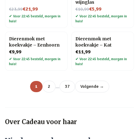
wijnglas
Nu voor
Nu voor
€21,99
€5,99
€23,99
€10,99
✔
Voor 22:45 besteld, morgen in
✔
Voor 22:45 besteld, morgen in
huis!
huis!
Dierenmok met
Dierenmok met
koekvakje – Eenhoorn
koekvakje – Kat
€9,99
€11,99
✔
Voor 22:45 besteld, morgen in
✔
Voor 22:45 besteld, morgen in
huis!
huis!
…
1
2
37
Volgende →
Over
Cadeau voor haar