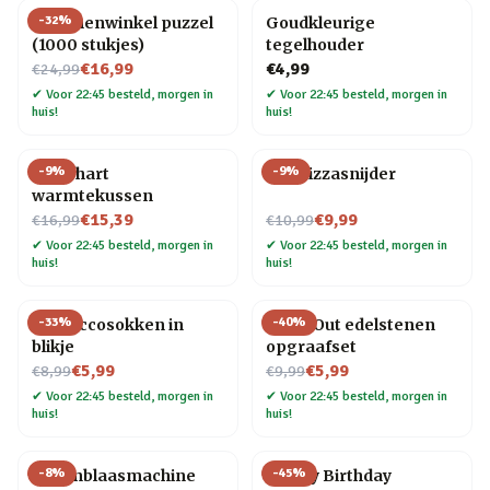
-
32
%
Bloemenwinkel puzzel
Goudkleurige
(1000 stukjes)
tegelhouder
Nu voor
€16,99
€4,99
€24,99
✔
Voor 22:45 besteld, morgen in
✔
Voor 22:45 besteld, morgen in
huis!
huis!
-
9
%
-
9
%
Rood hart
Kat Pizzasnijder
warmtekussen
Nu voor
Nu voor
€15,39
€9,99
€16,99
€10,99
✔
Voor 22:45 besteld, morgen in
✔
Voor 22:45 besteld, morgen in
huis!
huis!
-
33
%
-
40
%
Proseccosokken in
Dig It Out edelstenen
blikje
opgraafset
Nu voor
Nu voor
€5,99
€5,99
€8,99
€9,99
✔
Voor 22:45 besteld, morgen in
✔
Voor 22:45 besteld, morgen in
huis!
huis!
-
8
%
-
45
%
Bellenblaasmachine
Happy Birthday