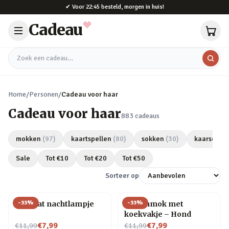
Naar hoofdinhoud
✔
Voor 22:45 besteld, morgen in huis!
Cadeau
Zoek een cadeau
Home
/
Personen
/
Cadeau voor haar
Cadeau voor haar
883
cadeaus
mokken
(
97
)
kaartspellen
(
80
)
sokken
(
30
)
kaarsen
(
2
Sale
Tot €
10
Tot €
20
Tot €
50
Sorteer op
-
33
%
-
33
%
Mini kat nachtlampje
Dierenmok met
koekvakje – Hond
Nu voor
Nu voor
€7,99
€7,99
€11,99
€11,99