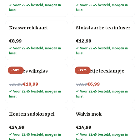
✔
Voor 22:45 besteld, morgen in
✔
Voor 22:45 besteld, morgen in
huis!
huis!
Kraswereldkaart
Stokstaartje tea infuser
€8,99
€12,99
✔
Voor 22:45 besteld, morgen in
✔
Voor 22:45 besteld, morgen in
huis!
huis!
-
58
%
-
22
%
Wijnfles wijnglas
Mannetje leeslampje
Nu voor
Nu voor
€10,99
€6,99
€25,99
€8,99
✔
Voor 22:45 besteld, morgen in
✔
Voor 22:45 besteld, morgen in
huis!
huis!
Houten sudoku spel
Walvis mok
€24,99
€14,99
✔
Voor 22:45 besteld, morgen in
✔
Voor 22:45 besteld, morgen in
huis!
huis!