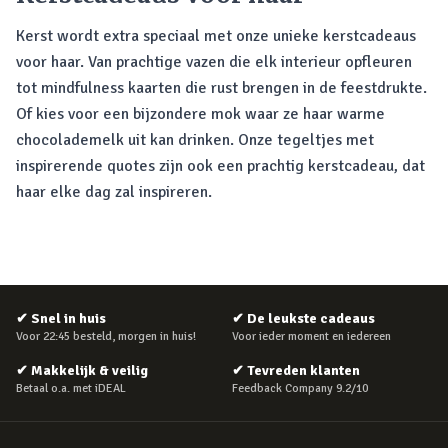
Kerst wordt extra speciaal met onze unieke kerstcadeaus
voor haar. Van prachtige vazen die elk interieur opfleuren
tot mindfulness kaarten die rust brengen in de feestdrukte.
Of kies voor een bijzondere mok waar ze haar warme
chocolademelk uit kan drinken. Onze tegeltjes met
inspirerende quotes zijn ook een prachtig kerstcadeau, dat
haar elke dag zal inspireren.
✔
Snel in huis
✔
De leukste cadeaus
Voor 22:45 besteld, morgen in huis!
Voor ieder moment en iedereen
✔
Makkelijk & veilig
✔
Tevreden klanten
Betaal o.a. met iDEAL
Feedback Company 9.2/10