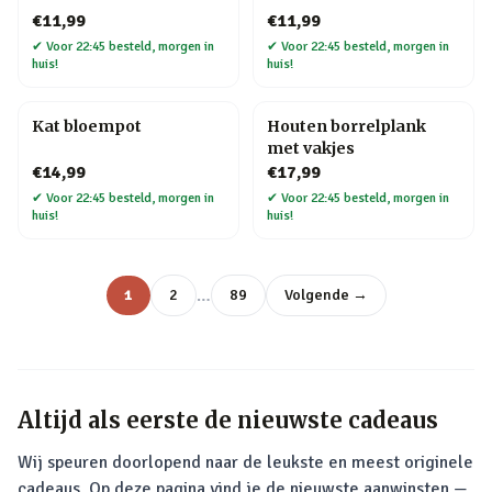
€11,99
€11,99
✔
Voor 22:45 besteld, morgen in
✔
Voor 22:45 besteld, morgen in
huis!
huis!
Kat bloempot
Houten borrelplank
met vakjes
€14,99
€17,99
✔
Voor 22:45 besteld, morgen in
✔
Voor 22:45 besteld, morgen in
huis!
huis!
…
1
2
89
Volgende →
Altijd als eerste de nieuwste cadeaus
Wij speuren doorlopend naar de leukste en meest originele
cadeaus. Op deze pagina vind je de nieuwste aanwinsten —