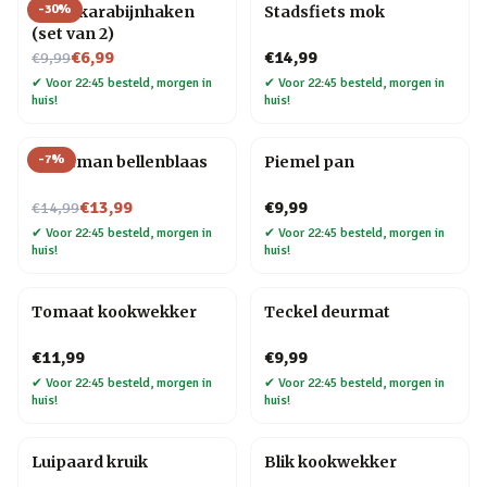
-
30
%
Hond karabijnhaken
Stadsfiets mok
(set van 2)
Nu voor
€6,99
€14,99
€9,99
✔
Voor 22:45 besteld, morgen in
✔
Voor 22:45 besteld, morgen in
huis!
huis!
-
7
%
Kerstman bellenblaas
Piemel pan
Nu voor
€13,99
€9,99
€14,99
✔
Voor 22:45 besteld, morgen in
✔
Voor 22:45 besteld, morgen in
huis!
huis!
Tomaat kookwekker
Teckel deurmat
€11,99
€9,99
✔
Voor 22:45 besteld, morgen in
✔
Voor 22:45 besteld, morgen in
huis!
huis!
Luipaard kruik
Blik kookwekker