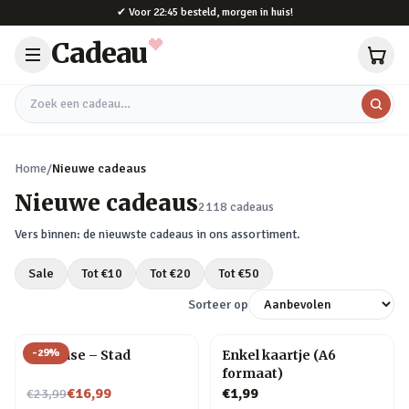
Naar hoofdinhoud
✔
Voor 22:45 besteld, morgen in huis!
Cadeau
Zoek een cadeau
Home
/
Nieuwe cadeaus
Nieuwe cadeaus
2118
cadeaus
Vers binnen: de nieuwste cadeaus in ons assortiment.
Sale
Tot €
10
Tot €
20
Tot €
50
Sorteer op
-
29
%
Flip Vase – Stad
Enkel kaartje (A6
formaat)
Nu voor
€16,99
€1,99
€23,99