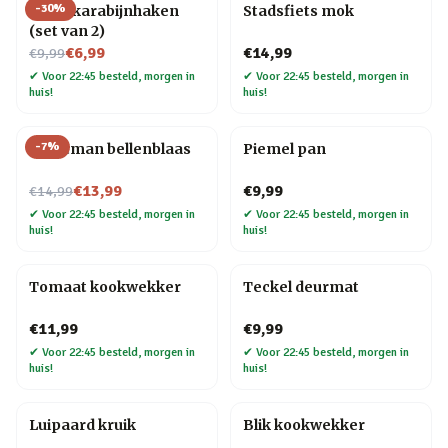
-
30
%
Hond karabijnhaken
Stadsfiets mok
(set van 2)
Nu voor
€6,99
€14,99
€9,99
✔
Voor 22:45 besteld, morgen in
✔
Voor 22:45 besteld, morgen in
huis!
huis!
-
7
%
Kerstman bellenblaas
Piemel pan
Nu voor
€13,99
€9,99
€14,99
✔
Voor 22:45 besteld, morgen in
✔
Voor 22:45 besteld, morgen in
huis!
huis!
Tomaat kookwekker
Teckel deurmat
€11,99
€9,99
✔
Voor 22:45 besteld, morgen in
✔
Voor 22:45 besteld, morgen in
huis!
huis!
Luipaard kruik
Blik kookwekker