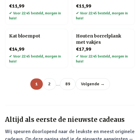
€11,99
€11,99
✔
Voor 22:45 besteld, morgen in
✔
Voor 22:45 besteld, morgen in
huis!
huis!
Kat bloempot
Houten borrelplank
met vakjes
€14,99
€17,99
✔
Voor 22:45 besteld, morgen in
✔
Voor 22:45 besteld, morgen in
huis!
huis!
…
1
2
89
Volgende →
Altijd als eerste de nieuwste cadeaus
Wij speuren doorlopend naar de leukste en meest originele
cadeaus. Op deze pagina vind je de nieuwste aanwinsten —