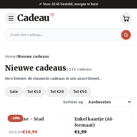
Naar hoofdinhoud
✔
Voor 22:45 besteld, morgen in huis!
Cadeau
Zoek een cadeau
Home
/
Nieuwe cadeaus
Nieuwe cadeaus
2116
cadeaus
Vers binnen: de nieuwste cadeaus in ons assortiment.
Sale
Tot €
10
Tot €
20
Tot €
50
Sorteer op
-
29
%
Flip Vase – Stad
Enkel kaartje (A6
formaat)
Nu voor
€16,99
€1,99
€23,99