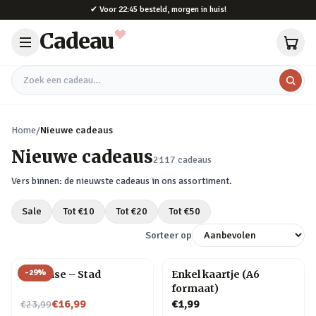
Naar hoofdinhoud
✔
Voor 22:45 besteld, morgen in huis!
Cadeau
Zoek een cadeau
Home
/
Nieuwe cadeaus
Nieuwe cadeaus
2117
cadeaus
Vers binnen: de nieuwste cadeaus in ons assortiment.
Sale
Tot €
10
Tot €
20
Tot €
50
Sorteer op
-
29
%
Flip Vase – Stad
Enkel kaartje (A6
formaat)
Nu voor
€16,99
€1,99
€23,99