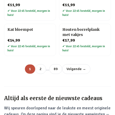
€11,99
€11,99
✔
Voor 22:45 besteld, morgen in
✔
Voor 22:45 besteld, morgen in
huis!
huis!
Kat bloempot
Houten borrelplank
met vakjes
€14,99
€17,99
✔
Voor 22:45 besteld, morgen in
✔
Voor 22:45 besteld, morgen in
huis!
huis!
…
1
2
89
Volgende →
Altijd als eerste de nieuwste cadeaus
Wij speuren doorlopend naar de leukste en meest originele
cadeaus. Op deze pagina vind je de nieuwste aanwinsten —