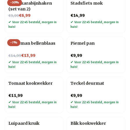
-
30
%
Hond karabijnhaken
Stadsfiets mok
(set van 2)
Nu voor
€6,99
€14,99
€9,99
✔
Voor 22:45 besteld, morgen in
✔
Voor 22:45 besteld, morgen in
huis!
huis!
-
7
%
Kerstman bellenblaas
Piemel pan
Nu voor
€13,99
€9,99
€14,99
✔
Voor 22:45 besteld, morgen in
✔
Voor 22:45 besteld, morgen in
huis!
huis!
Tomaat kookwekker
Teckel deurmat
€11,99
€9,99
✔
Voor 22:45 besteld, morgen in
✔
Voor 22:45 besteld, morgen in
huis!
huis!
Luipaard kruik
Blik kookwekker