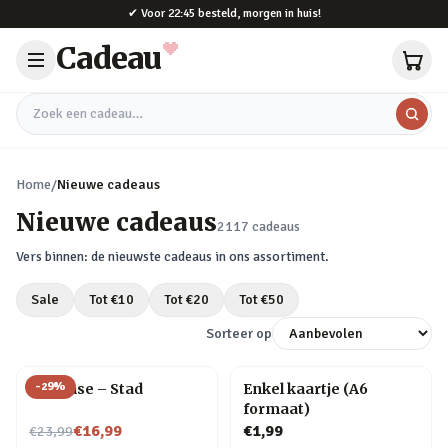
Naar hoofdinhoud
✔
Voor 22:45 besteld, morgen in huis!
Cadeau
Zoek een cadeau
Home
/
Nieuwe cadeaus
Nieuwe cadeaus
2117
cadeaus
Vers binnen: de nieuwste cadeaus in ons assortiment.
Sale
Tot €
10
Tot €
20
Tot €
50
Sorteer op
-
29
%
Flip Vase – Stad
Enkel kaartje (A6
formaat)
Nu voor
€16,99
€1,99
€23,99