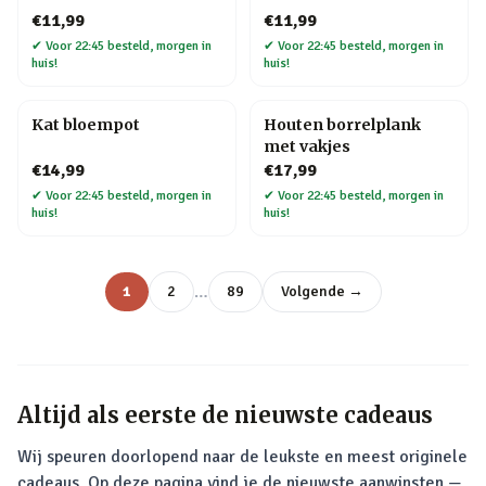
€11,99
€11,99
✔
Voor 22:45 besteld, morgen in
✔
Voor 22:45 besteld, morgen in
huis!
huis!
Kat bloempot
Houten borrelplank
met vakjes
€14,99
€17,99
✔
Voor 22:45 besteld, morgen in
✔
Voor 22:45 besteld, morgen in
huis!
huis!
…
1
2
89
Volgende →
Altijd als eerste de nieuwste cadeaus
Wij speuren doorlopend naar de leukste en meest originele
cadeaus. Op deze pagina vind je de nieuwste aanwinsten —