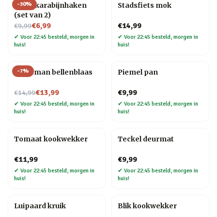
-
30
%
Hond karabijnhaken
Stadsfiets mok
(set van 2)
Nu voor
€6,99
€14,99
€9,99
✔
Voor 22:45 besteld, morgen in
✔
Voor 22:45 besteld, morgen in
huis!
huis!
-
7
%
Kerstman bellenblaas
Piemel pan
Nu voor
€13,99
€9,99
€14,99
✔
Voor 22:45 besteld, morgen in
✔
Voor 22:45 besteld, morgen in
huis!
huis!
Tomaat kookwekker
Teckel deurmat
€11,99
€9,99
✔
Voor 22:45 besteld, morgen in
✔
Voor 22:45 besteld, morgen in
huis!
huis!
Luipaard kruik
Blik kookwekker