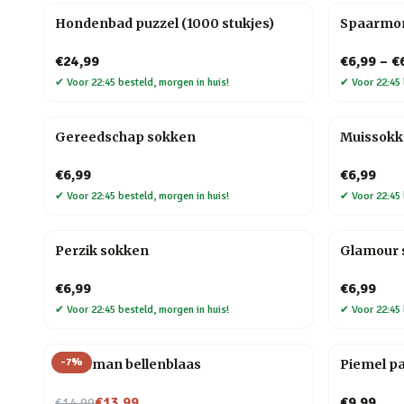
Hondenbad puzzel (1000 stukjes)
Spaarmo
€24,99
€6,99
–
€
✔
Voor 22:45 besteld, morgen in huis!
✔
Voor 22:45 
Gereedschap sokken
Muissok
€6,99
€6,99
✔
Voor 22:45 besteld, morgen in huis!
✔
Voor 22:45 
Perzik sokken
Glamour 
€6,99
€6,99
✔
Voor 22:45 besteld, morgen in huis!
✔
Voor 22:45 
-
7
%
Kerstman bellenblaas
Piemel p
Nu voor
€13,99
€9,99
€14,99