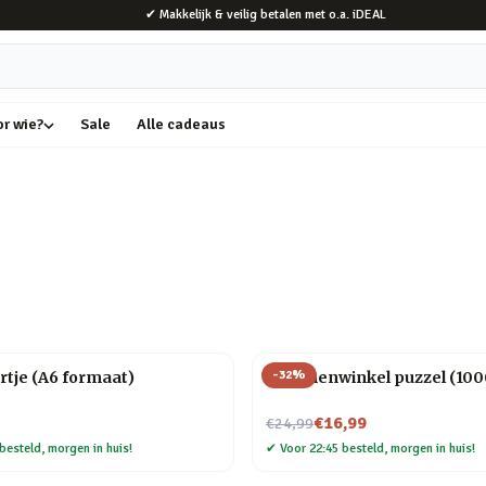
✔ Makkelijk & veilig betalen met o.a. iDEAL
or wie?
Sale
Alle cadeaus
-
32
%
rtje (A6 formaat)
Bloemenwinkel puzzel (1000
Nu voor
€16,99
€24,99
besteld, morgen in huis!
✔
Voor 22:45 besteld, morgen in huis!