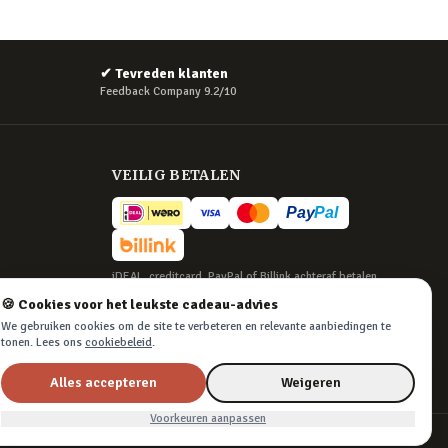
✔
Tevreden klanten
Feedback Company 9.2/10
VEILIG BETALEN
iDEAL, creditcard, PayPal of Billink achteraf betalen
🍪 Cookies voor het leukste cadeau-advies
BEZORGING
We gebruiken cookies om de site te verbeteren en relevante aanbiedingen te
Voor 22:45 besteld, morgen in huis. Tot 365
tonen. Lees ons
cookiebeleid
.
dagen retourneren.
Alles accepteren
Weigeren
Voorkeuren aanpassen
Algemene voorwaarden
·
Privacy & cookies
·
Cookievoorkeuren