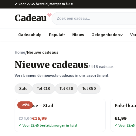
Naar hoofdinhoud
✔
Voor 22:45 besteld, morgen in huis!
Cadeau
Zoek een cadeau
Cadeauhulp
Populair
Nieuw
Gelegenheden
Vo
Home
/
Nieuwe cadeaus
Nieuwe cadeaus
2118
cadeaus
Vers binnen: de nieuwste cadeaus in ons assortiment.
Sale
Tot €
10
Tot €
20
Tot €
50
-
29
%
Flip Vase – Stad
Enkel kaa
Nu voor
€16,99
€1,99
€23,99
✔
Voor 22:45 besteld, morgen in huis!
✔
Voor 22:45 