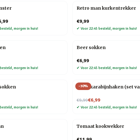
nster
Retro man kurkentrekker
6,99
€9,99
besteld, morgen in huis!
✔
Voor 22:45 besteld, morgen in huis!
ken
Beer sokken
€6,99
besteld, morgen in huis!
✔
Voor 22:45 besteld, morgen in huis!
-
30
%
sokken
Hond karabijnhaken (set va
Nu voor
€6,99
€9,99
besteld, morgen in huis!
✔
Voor 22:45 besteld, morgen in huis!
an
Tomaat kookwekker
€11,99