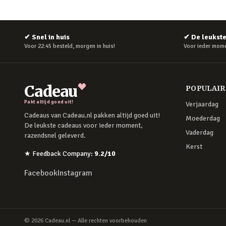
✔
Snel in huis
✔
De leukst
Voor 22:45 besteld, morgen in huis!
Voor ieder mome
Cadeau
POPULAI
Pakt altijd goed uit!
Verjaardag
Cadeaus van Cadeau.nl pakken altijd goed uit!
Moederdag
De leukste cadeaus voor ieder moment,
Vaderdag
razendsnel geleverd.
Kerst
★
Feedback Company
:
9.2
/10
Facebook
Instagram
©
2026
Cadeau.nl — Alle rechten voorbehouden