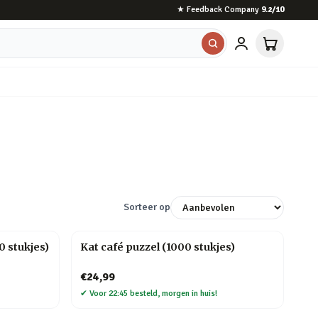
★
Feedback Company
9.2
/10
Sorteer op
 stukjes)
Kat café puzzel (1000 stukjes)
€24,99
✔
Voor 22:45 besteld, morgen in huis!