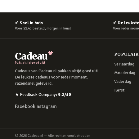
✔
Snel in huis
✔
De leukst
Voor 22:45 besteld, morgen in huis!
Voor ieder mome
Cadeau
POPULAI
Pakt altijd goed uit!
Verjaardag
Cadeaus van Cadeau.nl pakken altijd goed uit!
Moederdag
De leukste cadeaus voor ieder moment,
Vaderdag
razendsnel geleverd.
Kerst
★
Feedback Company
:
9.2
/10
Facebook
Instagram
©
2026
Cadeau.nl — Alle rechten voorbehouden