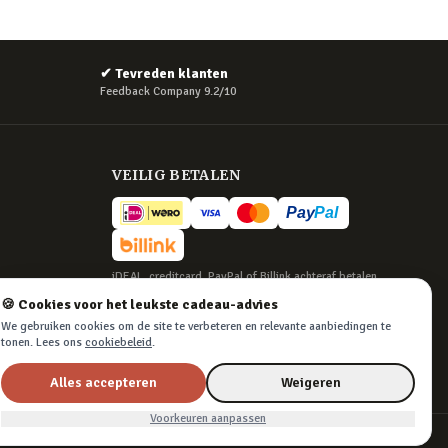
✔
Tevreden klanten
Feedback Company 9.2/10
VEILIG BETALEN
iDEAL, creditcard, PayPal of Billink achteraf betalen
🍪 Cookies voor het leukste cadeau-advies
BEZORGING
We gebruiken cookies om de site te verbeteren en relevante aanbiedingen te
Voor 22:45 besteld, morgen in huis. Tot 365
tonen. Lees ons
cookiebeleid
.
dagen retourneren.
Alles accepteren
Weigeren
Voorkeuren aanpassen
Algemene voorwaarden
·
Privacy & cookies
·
Cookievoorkeuren