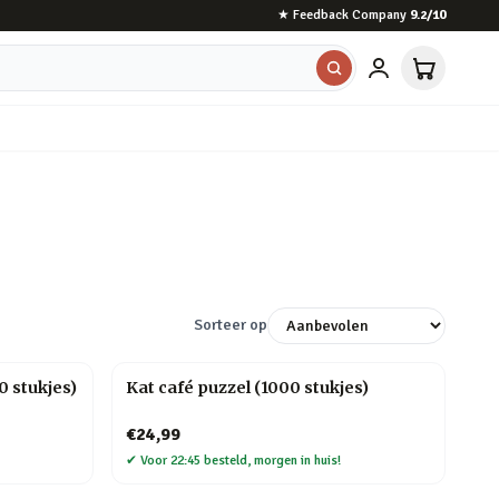
★
Feedback Company
9.2
/10
Sorteer op
 stukjes)
Kat café puzzel (1000 stukjes)
€24,99
✔
Voor 22:45 besteld, morgen in huis!