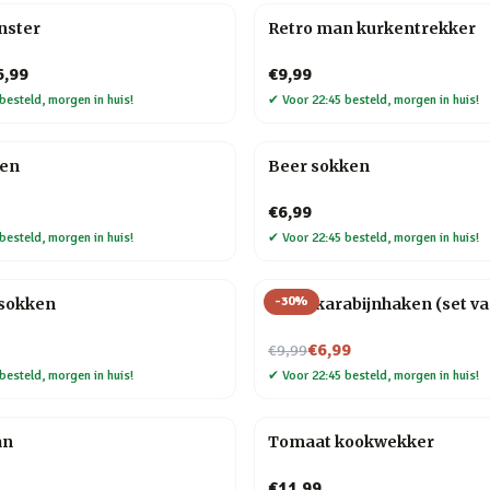
nster
Retro man kurkentrekker
6,99
€9,99
besteld, morgen in huis!
✔
Voor 22:45 besteld, morgen in huis!
ken
Beer sokken
€6,99
besteld, morgen in huis!
✔
Voor 22:45 besteld, morgen in huis!
-
30
%
sokken
Hond karabijnhaken (set va
Nu voor
€6,99
€9,99
besteld, morgen in huis!
✔
Voor 22:45 besteld, morgen in huis!
an
Tomaat kookwekker
€11,99