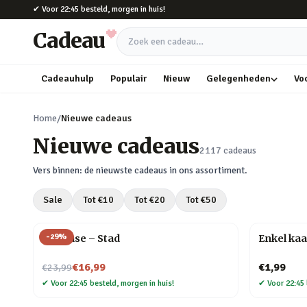
Naar hoofdinhoud
✔
Voor 22:45 besteld, morgen in huis!
Cadeau
Zoek een cadeau
Cadeauhulp
Populair
Nieuw
Gelegenheden
Vo
Home
/
Nieuwe cadeaus
Nieuwe cadeaus
2117
cadeaus
Vers binnen: de nieuwste cadeaus in ons assortiment.
Sale
Tot €
10
Tot €
20
Tot €
50
-
29
%
Flip Vase – Stad
Enkel kaa
Nu voor
€16,99
€1,99
€23,99
✔
Voor 22:45 besteld, morgen in huis!
✔
Voor 22:45 