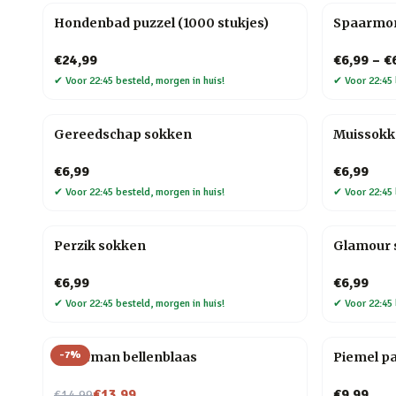
Hondenbad puzzel (1000 stukjes)
Spaarmo
€24,99
€6,99
–
€
✔
Voor 22:45 besteld, morgen in huis!
✔
Voor 22:45 
Gereedschap sokken
Muissok
€6,99
€6,99
✔
Voor 22:45 besteld, morgen in huis!
✔
Voor 22:45 
Perzik sokken
Glamour 
€6,99
€6,99
✔
Voor 22:45 besteld, morgen in huis!
✔
Voor 22:45 
-
7
%
Kerstman bellenblaas
Piemel p
Nu voor
€13,99
€9,99
€14,99