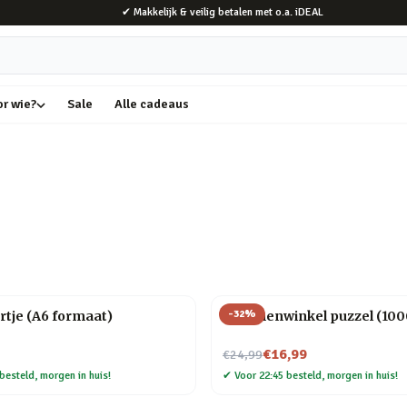
✔ Makkelijk & veilig betalen met o.a. iDEAL
or wie?
Sale
Alle cadeaus
-
32
%
rtje (A6 formaat)
Bloemenwinkel puzzel (1000
Nu voor
€16,99
€24,99
besteld, morgen in huis!
✔
Voor 22:45 besteld, morgen in huis!