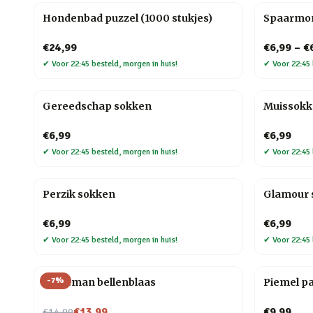
Hondenbad puzzel (1000 stukjes)
Spaarmo
€24,99
€6,99
–
€
✔
Voor 22:45 besteld, morgen in huis!
✔
Voor 22:45 
Gereedschap sokken
Muissok
€6,99
€6,99
✔
Voor 22:45 besteld, morgen in huis!
✔
Voor 22:45 
Perzik sokken
Glamour 
€6,99
€6,99
✔
Voor 22:45 besteld, morgen in huis!
✔
Voor 22:45 
-
7
%
Kerstman bellenblaas
Piemel p
Nu voor
€13,99
€9,99
€14,99