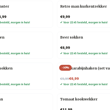
nster
Retro man kurkentrekker
6,99
€9,99
besteld, morgen in huis!
✔
Voor 22:45 besteld, morgen in huis!
ken
Beer sokken
€6,99
besteld, morgen in huis!
✔
Voor 22:45 besteld, morgen in huis!
-
30
%
sokken
Hond karabijnhaken (set va
Nu voor
€6,99
€9,99
besteld, morgen in huis!
✔
Voor 22:45 besteld, morgen in huis!
an
Tomaat kookwekker
€11,99