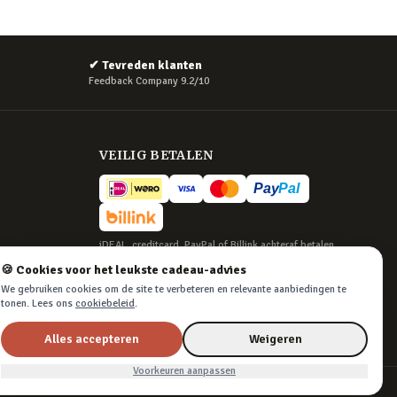
✔
Tevreden klanten
Feedback Company 9.2/10
VEILIG BETALEN
iDEAL, creditcard, PayPal of Billink achteraf betalen
🍪 Cookies voor het leukste cadeau-advies
BEZORGING
We gebruiken cookies om de site te verbeteren en relevante aanbiedingen te
Voor 22:45 besteld, morgen in huis. Tot 365
tonen. Lees ons
cookiebeleid
.
dagen retourneren.
Alles accepteren
Weigeren
Voorkeuren aanpassen
Algemene voorwaarden
·
Privacy & cookies
·
Cookievoorkeuren