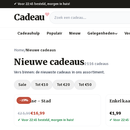
Naar hoofdinhoud
✔
Voor 22:45 besteld, morgen in huis!
Cadeau
Zoek een cadeau
Cadeauhulp
Populair
Nieuw
Gelegenheden
Vo
Home
/
Nieuwe cadeaus
Nieuwe cadeaus
2116
cadeaus
Vers binnen: de nieuwste cadeaus in ons assortiment.
Sale
Tot €
10
Tot €
20
Tot €
50
-
29
%
Flip Vase – Stad
Enkel kaa
Nu voor
€16,99
€1,99
€23,99
✔
Voor 22:45 besteld, morgen in huis!
✔
Voor 22:45 