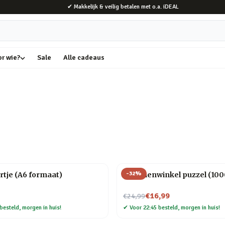
✔ Makkelijk & veilig betalen met o.a. iDEAL
or wie?
Sale
Alle cadeaus
-
32
%
rtje (A6 formaat)
Bloemenwinkel puzzel (1000
Nu voor
€16,99
€24,99
besteld, morgen in huis!
✔
Voor 22:45 besteld, morgen in huis!