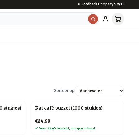
★
Feedback Company
9.2
/10
Sorteer op
 stukjes)
Kat café puzzel (1000 stukjes)
€24,99
✔
Voor 22:45 besteld, morgen in huis!