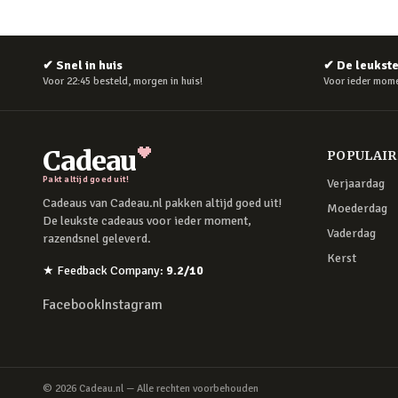
✔
Snel in huis
✔
De leukst
Voor 22:45 besteld, morgen in huis!
Voor ieder mome
Cadeau
POPULAI
Pakt altijd goed uit!
Verjaardag
Cadeaus van Cadeau.nl pakken altijd goed uit!
Moederdag
De leukste cadeaus voor ieder moment,
Vaderdag
razendsnel geleverd.
Kerst
★
Feedback Company
:
9.2
/10
Facebook
Instagram
©
2026
Cadeau.nl — Alle rechten voorbehouden