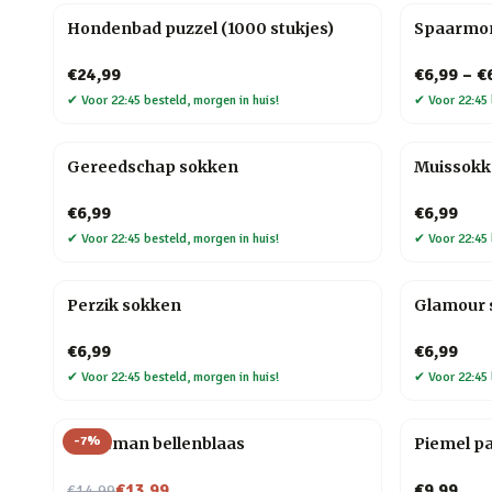
Hondenbad puzzel (1000 stukjes)
Spaarmo
€24,99
€6,99
–
€
✔
Voor 22:45 besteld, morgen in huis!
✔
Voor 22:45 
Gereedschap sokken
Muissok
€6,99
€6,99
✔
Voor 22:45 besteld, morgen in huis!
✔
Voor 22:45 
Perzik sokken
Glamour 
€6,99
€6,99
✔
Voor 22:45 besteld, morgen in huis!
✔
Voor 22:45 
-
7
%
Kerstman bellenblaas
Piemel p
Nu voor
€13,99
€9,99
€14,99