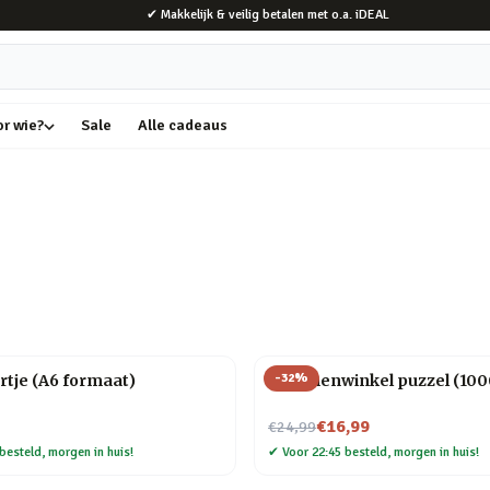
✔ Makkelijk & veilig betalen met o.a. iDEAL
or wie?
Sale
Alle cadeaus
-
32
%
rtje (A6 formaat)
Bloemenwinkel puzzel (1000
Nu voor
€16,99
€24,99
besteld, morgen in huis!
✔
Voor 22:45 besteld, morgen in huis!