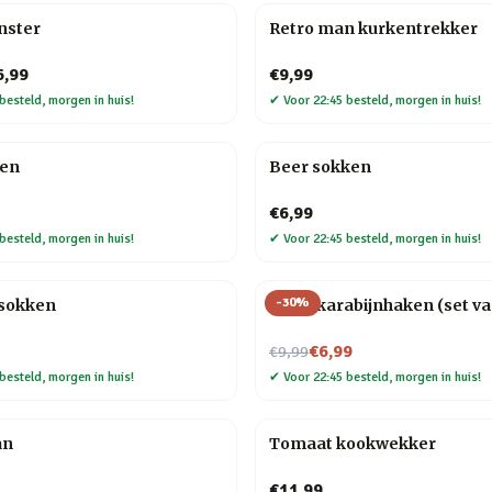
nster
Retro man kurkentrekker
6,99
€9,99
besteld, morgen in huis!
✔
Voor 22:45 besteld, morgen in huis!
ken
Beer sokken
€6,99
besteld, morgen in huis!
✔
Voor 22:45 besteld, morgen in huis!
-
30
%
sokken
Hond karabijnhaken (set va
Nu voor
€6,99
€9,99
besteld, morgen in huis!
✔
Voor 22:45 besteld, morgen in huis!
an
Tomaat kookwekker
€11,99