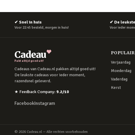
✔
Snel in huis
✔
De leukst
Voor 22:45 besteld, morgen in huis!
Voor ieder mome
Cadeau
POPULAI
Pakt altijd goed uit!
Verjaardag
Cadeaus van Cadeau.nl pakken altijd goed uit!
Moederdag
De leukste cadeaus voor ieder moment,
Vaderdag
razendsnel geleverd.
Kerst
★
Feedback Company
:
9.2
/10
Facebook
Instagram
©
2026
Cadeau.nl — Alle rechten voorbehouden