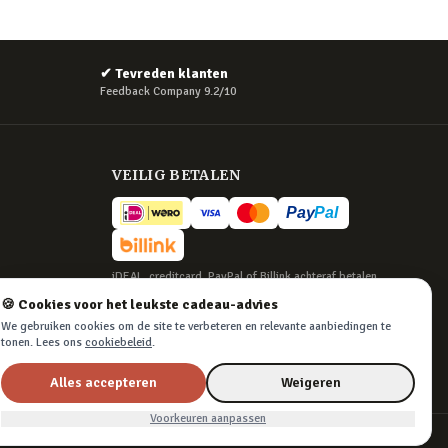
✔
Tevreden klanten
Feedback Company 9.2/10
VEILIG BETALEN
iDEAL, creditcard, PayPal of Billink achteraf betalen
🍪 Cookies voor het leukste cadeau-advies
BEZORGING
We gebruiken cookies om de site te verbeteren en relevante aanbiedingen te
Voor 22:45 besteld, morgen in huis. Tot 365
tonen. Lees ons
cookiebeleid
.
dagen retourneren.
Alles accepteren
Weigeren
Voorkeuren aanpassen
Algemene voorwaarden
·
Privacy & cookies
·
Cookievoorkeuren