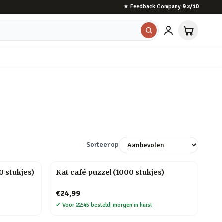
★
Feedback Company
9.2
/10
Sorteer op
 stukjes)
Kat café puzzel (1000 stukjes)
€24,99
✔
Voor 22:45 besteld, morgen in huis!