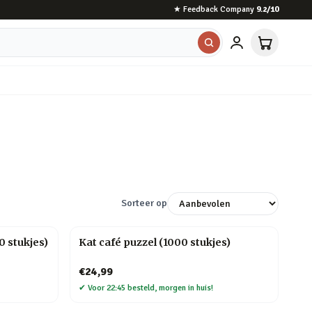
★
Feedback Company
9.2
/10
Sorteer op
 stukjes)
Kat café puzzel (1000 stukjes)
€24,99
✔
Voor 22:45 besteld, morgen in huis!