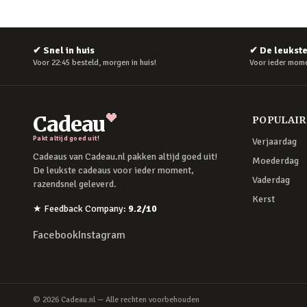
✔
Snel in huis
✔
De leukst
Voor 22:45 besteld, morgen in huis!
Voor ieder mome
Cadeau
POPULAI
Pakt altijd goed uit!
Verjaardag
Cadeaus van Cadeau.nl pakken altijd goed uit!
Moederdag
De leukste cadeaus voor ieder moment,
Vaderdag
razendsnel geleverd.
Kerst
★
Feedback Company
:
9.2
/10
Facebook
Instagram
©
2026
Cadeau.nl — Alle rechten voorbehouden