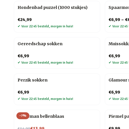
Hondenbad puzzel (1000 stukjes)
Spaarmo
€24,99
€6,99
–
€
✔
Voor 22:45 besteld, morgen in huis!
✔
Voor 22:45 
Gereedschap sokken
Muissok
€6,99
€6,99
✔
Voor 22:45 besteld, morgen in huis!
✔
Voor 22:45 
Perzik sokken
Glamour 
€6,99
€6,99
✔
Voor 22:45 besteld, morgen in huis!
✔
Voor 22:45 
-
7
%
Kerstman bellenblaas
Piemel p
Nu voor
€13,99
€9,99
€14,99