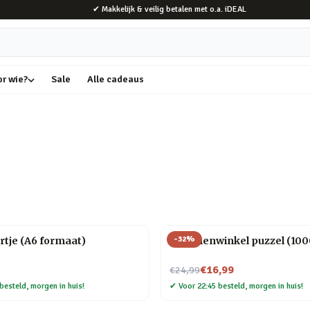
✔ Makkelijk & veilig betalen met o.a. iDEAL
or wie?
Sale
Alle cadeaus
-
32
%
rtje (A6 formaat)
Bloemenwinkel puzzel (1000
Nu voor
€16,99
€24,99
besteld, morgen in huis!
✔
Voor 22:45 besteld, morgen in huis!