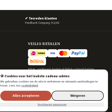
✔
Tevreden klanten
Feedback Company 9.2/10
VEILIG BETALEN
iDEAL, creditcard, PayPal of Billink achteraf betalen
🍪 Cookies voor het leukste cadeau-advies
BEZORGING
We gebruiken cookies om de site te verbeteren en relevante aanbiedingen te
Voor 22:45 besteld, morgen in huis. Tot 365
tonen. Lees ons
cookiebeleid
.
dagen retourneren.
Alles accepteren
Weigeren
Voorkeuren aanpassen
Algemene voorwaarden
·
Privacy & cookies
·
Cookievoorkeuren