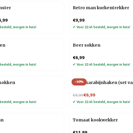
nster
Retro man kurkentrekker
6,99
€9,99
besteld, morgen in huis!
✔
Voor 22:45 besteld, morgen in huis!
ken
Beer sokken
€6,99
besteld, morgen in huis!
✔
Voor 22:45 besteld, morgen in huis!
-
30
%
sokken
Hond karabijnhaken (set va
Nu voor
€6,99
€9,99
besteld, morgen in huis!
✔
Voor 22:45 besteld, morgen in huis!
an
Tomaat kookwekker
€11,99