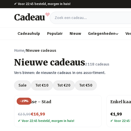
Naar hoofdinhoud
✔
Voor 22:45 besteld, morgen in huis!
Cadeau
Zoek een cadeau
Cadeauhulp
Populair
Nieuw
Gelegenheden
Vo
Home
/
Nieuwe cadeaus
Nieuwe cadeaus
2118
cadeaus
Vers binnen: de nieuwste cadeaus in ons assortiment.
Sale
Tot €
10
Tot €
20
Tot €
50
-
29
%
Flip Vase – Stad
Enkel kaa
Nu voor
€16,99
€1,99
€23,99
✔
Voor 22:45 besteld, morgen in huis!
✔
Voor 22:45 