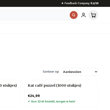
★
Feedback Company
9.2
/10
Sorteer op
 stukjes)
Kat café puzzel (1000 stukjes)
€24,99
✔
Voor 22:45 besteld, morgen in huis!