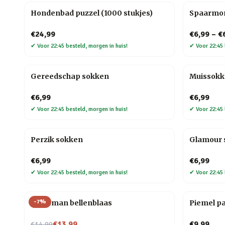
Hondenbad puzzel (1000 stukjes)
Spaarmo
€24,99
€6,99
–
€
✔
Voor 22:45 besteld, morgen in huis!
✔
Voor 22:45 
Gereedschap sokken
Muissok
€6,99
€6,99
✔
Voor 22:45 besteld, morgen in huis!
✔
Voor 22:45 
Perzik sokken
Glamour 
€6,99
€6,99
✔
Voor 22:45 besteld, morgen in huis!
✔
Voor 22:45 
-
7
%
Kerstman bellenblaas
Piemel p
Nu voor
€13,99
€9,99
€14,99