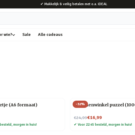
✔ Makkelijk & veilig betalen met o.a. iDEAL
or wie?
Sale
Alle cadeaus
-
32
%
rtje (A6 formaat)
Bloemenwinkel puzzel (1000
Nu voor
€16,99
€24,99
besteld, morgen in huis!
✔
Voor 22:45 besteld, morgen in huis!