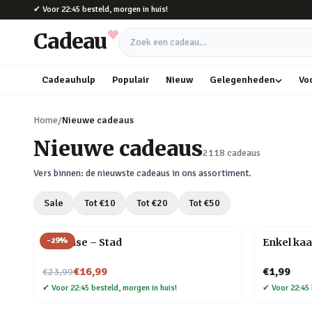
Naar hoofdinhoud
✔
Voor 22:45 besteld, morgen in huis!
Cadeau
Zoek een cadeau
Cadeauhulp
Populair
Nieuw
Gelegenheden
Vo
Home
/
Nieuwe cadeaus
Nieuwe cadeaus
2118
cadeaus
Vers binnen: de nieuwste cadeaus in ons assortiment.
Sale
Tot €
10
Tot €
20
Tot €
50
-
29
%
Flip Vase – Stad
Enkel kaa
Nu voor
€16,99
€1,99
€23,99
✔
Voor 22:45 besteld, morgen in huis!
✔
Voor 22:45 