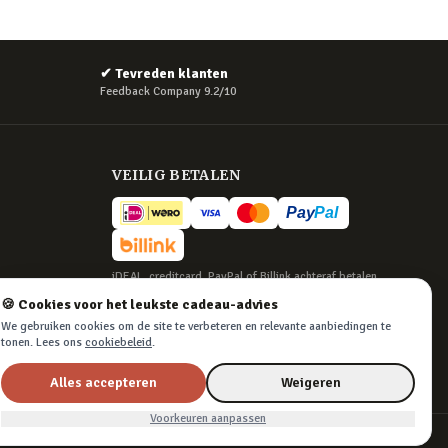
✔
Tevreden klanten
Feedback Company 9.2/10
VEILIG BETALEN
iDEAL, creditcard, PayPal of Billink achteraf betalen
🍪 Cookies voor het leukste cadeau-advies
BEZORGING
We gebruiken cookies om de site te verbeteren en relevante aanbiedingen te
Voor 22:45 besteld, morgen in huis. Tot 365
tonen. Lees ons
cookiebeleid
.
dagen retourneren.
Alles accepteren
Weigeren
Voorkeuren aanpassen
Algemene voorwaarden
·
Privacy & cookies
·
Cookievoorkeuren