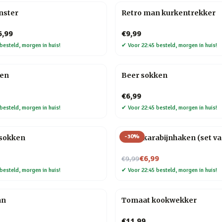
nster
Retro man kurkentrekker
6,99
€9,99
besteld, morgen in huis!
✔
Voor 22:45 besteld, morgen in huis!
ken
Beer sokken
€6,99
besteld, morgen in huis!
✔
Voor 22:45 besteld, morgen in huis!
-
30
%
sokken
Hond karabijnhaken (set va
Nu voor
€6,99
€9,99
besteld, morgen in huis!
✔
Voor 22:45 besteld, morgen in huis!
an
Tomaat kookwekker
€11,99