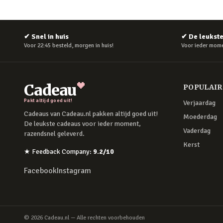
✔
Snel in huis
✔
De leukst
Voor 22:45 besteld, morgen in huis!
Voor ieder mome
Cadeau
POPULAI
Pakt altijd goed uit!
Verjaardag
Cadeaus van Cadeau.nl pakken altijd goed uit!
Moederdag
De leukste cadeaus voor ieder moment,
Vaderdag
razendsnel geleverd.
Kerst
★
Feedback Company
:
9.2
/10
Facebook
Instagram
©
2026
Cadeau.nl — Alle rechten voorbehouden