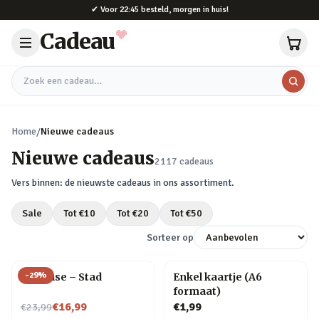
Naar hoofdinhoud
✔
Voor 22:45 besteld, morgen in huis!
Cadeau
Zoek een cadeau
Home
/
Nieuwe cadeaus
Nieuwe cadeaus
2117
cadeaus
Vers binnen: de nieuwste cadeaus in ons assortiment.
Sale
Tot €
10
Tot €
20
Tot €
50
Sorteer op
-
29
%
Flip Vase – Stad
Enkel kaartje (A6
formaat)
Nu voor
€16,99
€1,99
€23,99