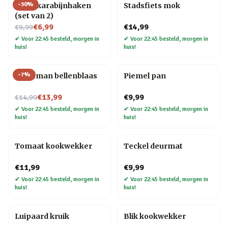
-
30
%
Hond karabijnhaken
Stadsfiets mok
(set van 2)
Nu voor
€6,99
€14,99
€9,99
✔
Voor 22:45 besteld, morgen in
✔
Voor 22:45 besteld, morgen in
huis!
huis!
-
7
%
Kerstman bellenblaas
Piemel pan
Nu voor
€13,99
€9,99
€14,99
✔
Voor 22:45 besteld, morgen in
✔
Voor 22:45 besteld, morgen in
huis!
huis!
Tomaat kookwekker
Teckel deurmat
€11,99
€9,99
✔
Voor 22:45 besteld, morgen in
✔
Voor 22:45 besteld, morgen in
huis!
huis!
Luipaard kruik
Blik kookwekker