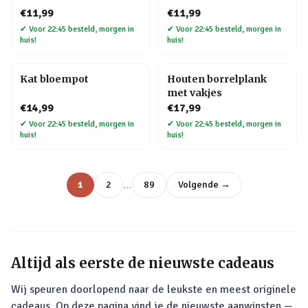
€11,99
€11,99
✔
Voor 22:45 besteld, morgen in
✔
Voor 22:45 besteld, morgen in
huis!
huis!
Kat bloempot
Houten borrelplank
met vakjes
€14,99
€17,99
✔
Voor 22:45 besteld, morgen in
✔
Voor 22:45 besteld, morgen in
huis!
huis!
…
1
2
89
Volgende →
Altijd als eerste de nieuwste cadeaus
Wij speuren doorlopend naar de leukste en meest originele
cadeaus. Op deze pagina vind je de nieuwste aanwinsten —