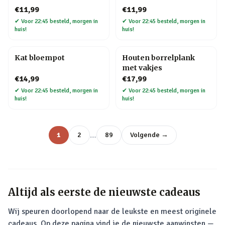
€11,99
€11,99
✔
Voor 22:45 besteld, morgen in
✔
Voor 22:45 besteld, morgen in
huis!
huis!
Kat bloempot
Houten borrelplank
met vakjes
€14,99
€17,99
✔
Voor 22:45 besteld, morgen in
✔
Voor 22:45 besteld, morgen in
huis!
huis!
…
1
2
89
Volgende →
Altijd als eerste de nieuwste cadeaus
Wij speuren doorlopend naar de leukste en meest originele
cadeaus. Op deze pagina vind je de nieuwste aanwinsten —