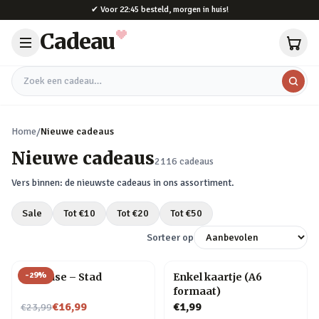
Naar hoofdinhoud
✔
Voor 22:45 besteld, morgen in huis!
Cadeau
Zoek een cadeau
Home
/
Nieuwe cadeaus
Nieuwe cadeaus
2116
cadeaus
Vers binnen: de nieuwste cadeaus in ons assortiment.
Sale
Tot €
10
Tot €
20
Tot €
50
Sorteer op
-
29
%
Flip Vase – Stad
Enkel kaartje (A6
formaat)
Nu voor
€16,99
€1,99
€23,99