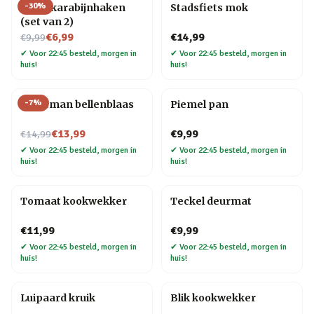
-
30
%
Hond karabijnhaken
Stadsfiets mok
(set van 2)
Nu voor
€6,99
€14,99
€9,99
✔
Voor 22:45 besteld, morgen in
✔
Voor 22:45 besteld, morgen in
huis!
huis!
-
7
%
Kerstman bellenblaas
Piemel pan
Nu voor
€13,99
€9,99
€14,99
✔
Voor 22:45 besteld, morgen in
✔
Voor 22:45 besteld, morgen in
huis!
huis!
Tomaat kookwekker
Teckel deurmat
€11,99
€9,99
✔
Voor 22:45 besteld, morgen in
✔
Voor 22:45 besteld, morgen in
huis!
huis!
Luipaard kruik
Blik kookwekker