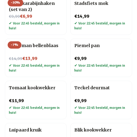
-
30
%
Hond karabijnhaken
Stadsfiets mok
(set van 2)
Nu voor
€6,99
€14,99
€9,99
✔
Voor 22:45 besteld, morgen in
✔
Voor 22:45 besteld, morgen in
huis!
huis!
-
7
%
Kerstman bellenblaas
Piemel pan
Nu voor
€13,99
€9,99
€14,99
✔
Voor 22:45 besteld, morgen in
✔
Voor 22:45 besteld, morgen in
huis!
huis!
Tomaat kookwekker
Teckel deurmat
€11,99
€9,99
✔
Voor 22:45 besteld, morgen in
✔
Voor 22:45 besteld, morgen in
huis!
huis!
Luipaard kruik
Blik kookwekker