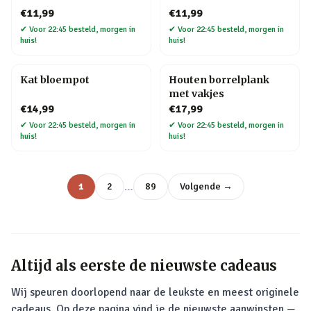
€11,99
€11,99
✔
Voor 22:45 besteld, morgen in
✔
Voor 22:45 besteld, morgen in
huis!
huis!
Kat bloempot
Houten borrelplank
met vakjes
€14,99
€17,99
✔
Voor 22:45 besteld, morgen in
✔
Voor 22:45 besteld, morgen in
huis!
huis!
…
1
2
89
Volgende →
Altijd als eerste de nieuwste cadeaus
Wij speuren doorlopend naar de leukste en meest originele
cadeaus. Op deze pagina vind je de nieuwste aanwinsten —