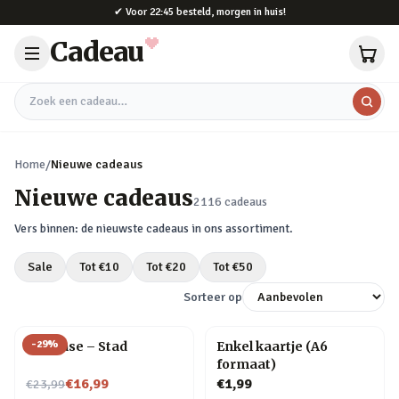
Naar hoofdinhoud
✔
Voor 22:45 besteld, morgen in huis!
Cadeau
Zoek een cadeau
Home
/
Nieuwe cadeaus
Nieuwe cadeaus
2116
cadeaus
Vers binnen: de nieuwste cadeaus in ons assortiment.
Sale
Tot €
10
Tot €
20
Tot €
50
Sorteer op
-
29
%
Flip Vase – Stad
Enkel kaartje (A6
formaat)
Nu voor
€16,99
€1,99
€23,99