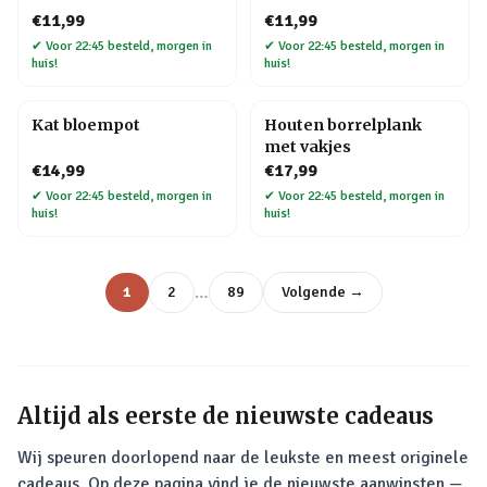
€11,99
€11,99
✔
Voor 22:45 besteld, morgen in
✔
Voor 22:45 besteld, morgen in
huis!
huis!
Kat bloempot
Houten borrelplank
met vakjes
€14,99
€17,99
✔
Voor 22:45 besteld, morgen in
✔
Voor 22:45 besteld, morgen in
huis!
huis!
…
1
2
89
Volgende →
Altijd als eerste de nieuwste cadeaus
Wij speuren doorlopend naar de leukste en meest originele
cadeaus. Op deze pagina vind je de nieuwste aanwinsten —