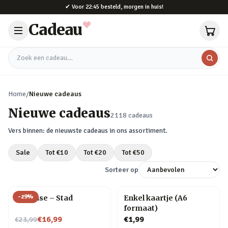
Naar hoofdinhoud
✔
Voor 22:45 besteld, morgen in huis!
Cadeau
Zoek een cadeau
Home
/
Nieuwe cadeaus
Nieuwe cadeaus
2118
cadeaus
Vers binnen: de nieuwste cadeaus in ons assortiment.
Sale
Tot €
10
Tot €
20
Tot €
50
Sorteer op
-
29
%
Flip Vase – Stad
Enkel kaartje (A6
formaat)
Nu voor
€16,99
€1,99
€23,99