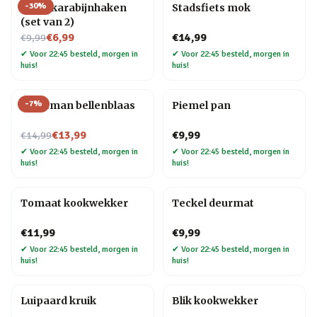
-
30
%
Hond karabijnhaken
Stadsfiets mok
(set van 2)
Nu voor
€6,99
€14,99
€9,99
✔
Voor 22:45 besteld, morgen in
✔
Voor 22:45 besteld, morgen in
huis!
huis!
-
7
%
Kerstman bellenblaas
Piemel pan
Nu voor
€13,99
€9,99
€14,99
✔
Voor 22:45 besteld, morgen in
✔
Voor 22:45 besteld, morgen in
huis!
huis!
Tomaat kookwekker
Teckel deurmat
€11,99
€9,99
✔
Voor 22:45 besteld, morgen in
✔
Voor 22:45 besteld, morgen in
huis!
huis!
Luipaard kruik
Blik kookwekker