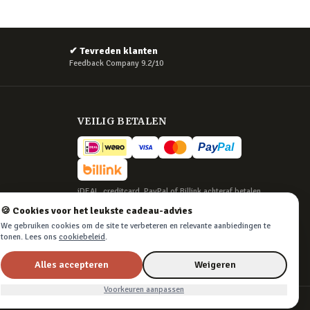
✔
Tevreden klanten
Feedback Company 9.2/10
VEILIG BETALEN
iDEAL, creditcard, PayPal of Billink achteraf betalen
🍪 Cookies voor het leukste cadeau-advies
BEZORGING
We gebruiken cookies om de site te verbeteren en relevante aanbiedingen te
Voor 22:45 besteld, morgen in huis. Tot 365
tonen. Lees ons
cookiebeleid
.
dagen retourneren.
Alles accepteren
Weigeren
Voorkeuren aanpassen
Algemene voorwaarden
·
Privacy & cookies
·
Cookievoorkeuren