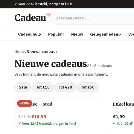
Naar hoofdinhoud
✔
Voor 22:45 besteld, morgen in huis!
Cadeau
Zoek een cadeau
Cadeauhulp
Populair
Nieuw
Gelegenheden
Vo
Home
/
Nieuwe cadeaus
Nieuwe cadeaus
2116
cadeaus
Vers binnen: de nieuwste cadeaus in ons assortiment.
Sale
Tot €
10
Tot €
20
Tot €
50
-
29
%
Flip Vase – Stad
Enkel kaa
Nu voor
€16,99
€1,99
€23,99
✔
Voor 22:45 besteld, morgen in huis!
✔
Voor 22:45 