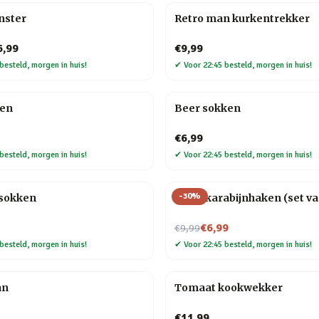
nster
Retro man kurkentrekker
6,99
€9,99
besteld, morgen in huis!
✔
Voor 22:45 besteld, morgen in huis!
ken
Beer sokken
€6,99
besteld, morgen in huis!
✔
Voor 22:45 besteld, morgen in huis!
-
30
%
sokken
Hond karabijnhaken (set va
Nu voor
€6,99
€9,99
besteld, morgen in huis!
✔
Voor 22:45 besteld, morgen in huis!
an
Tomaat kookwekker
€11,99