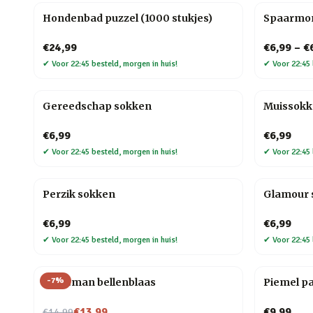
Hondenbad puzzel (1000 stukjes)
Spaarmo
€24,99
€6,99
–
€
✔
Voor 22:45 besteld, morgen in huis!
✔
Voor 22:45 
Gereedschap sokken
Muissok
€6,99
€6,99
✔
Voor 22:45 besteld, morgen in huis!
✔
Voor 22:45 
Perzik sokken
Glamour 
€6,99
€6,99
✔
Voor 22:45 besteld, morgen in huis!
✔
Voor 22:45 
-
7
%
Kerstman bellenblaas
Piemel p
Nu voor
€13,99
€9,99
€14,99