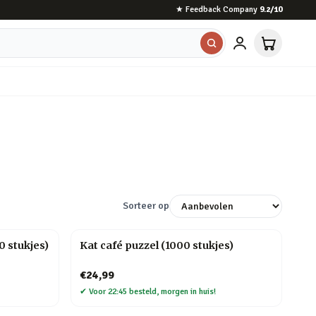
★
Feedback Company
9.2
/10
Sorteer op
 stukjes)
Kat café puzzel (1000 stukjes)
€24,99
✔
Voor 22:45 besteld, morgen in huis!