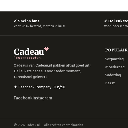
✔
Snel in huis
✔
De leukst
Voor 22:45 besteld, morgen in huis!
Voor ieder mome
Cadeau
POPULAI
Pakt altijd goed uit!
Verjaardag
Cadeaus van Cadeau.nl pakken altijd goed uit!
Moederdag
De leukste cadeaus voor ieder moment,
Vaderdag
razendsnel geleverd.
Kerst
★
Feedback Company
:
9.2
/10
Facebook
Instagram
©
2026
Cadeau.nl — Alle rechten voorbehouden