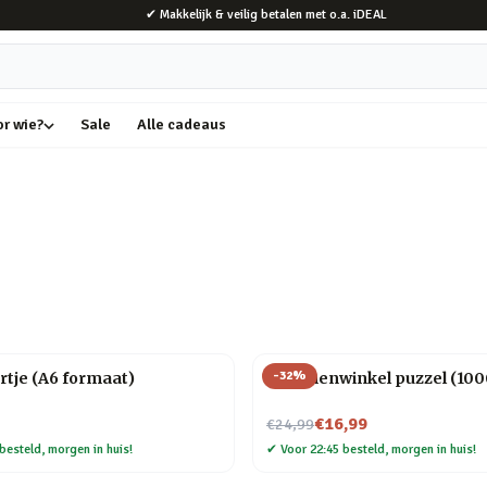
✔ Makkelijk & veilig betalen met o.a. iDEAL
or wie?
Sale
Alle cadeaus
-
32
%
rtje (A6 formaat)
Bloemenwinkel puzzel (1000
Nu voor
€16,99
€24,99
besteld, morgen in huis!
✔
Voor 22:45 besteld, morgen in huis!