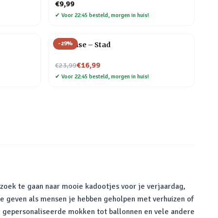
€9,99
✔
Voor 22:45 besteld, morgen in huis!
-
29
%
Flip Vase – Stad
Nu voor
€16,99
€23,99
✔
Voor 22:45 besteld, morgen in huis!
 zoek te gaan naar mooie kadootjes voor je verjaardag,
te geven als mensen je hebben geholpen met verhuizen of
van gepersonaliseerde mokken tot ballonnen en vele andere