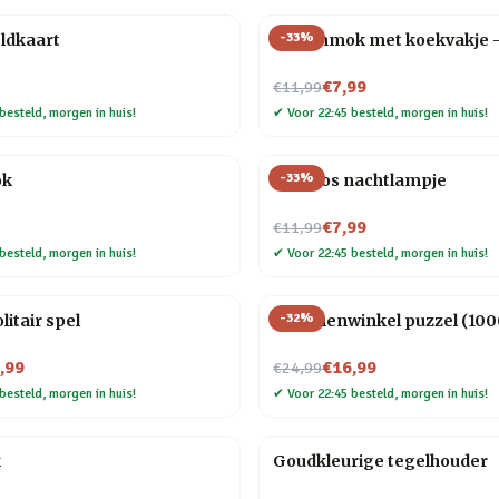
-
33
%
ldkaart
Dierenmok met koekvakje 
Nu voor
€7,99
€11,99
besteld, morgen in huis!
✔
Voor 22:45 besteld, morgen in huis!
-
33
%
ok
Mini vos nachtlampje
Nu voor
€7,99
€11,99
besteld, morgen in huis!
✔
Voor 22:45 besteld, morgen in huis!
-
32
%
litair spel
Bloemenwinkel puzzel (1000
Nu voor
,99
€16,99
€24,99
besteld, morgen in huis!
✔
Voor 22:45 besteld, morgen in huis!
k
Goudkleurige tegelhouder