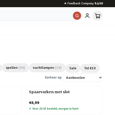
★
Feedback Company
9.2
/10
spellen
(
30
)
nachtlampen
(
29
)
Sale
Tot €
10
Sorteer op
Spaarvarken met slot
€6,99
✔
Voor 22:45 besteld, morgen in huis!