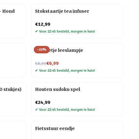
– Hond
Stokstaartje tea infuser
€12,99
✔
Voor 22:45 besteld, morgen in huis!
-
22
%
Mannetje leeslampje
Nu voor
€6,99
€8,99
✔
Voor 22:45 besteld, morgen in huis!
 stukjes)
Houten sudoku spel
€24,99
✔
Voor 22:45 besteld, morgen in huis!
Fietsstuur eendje