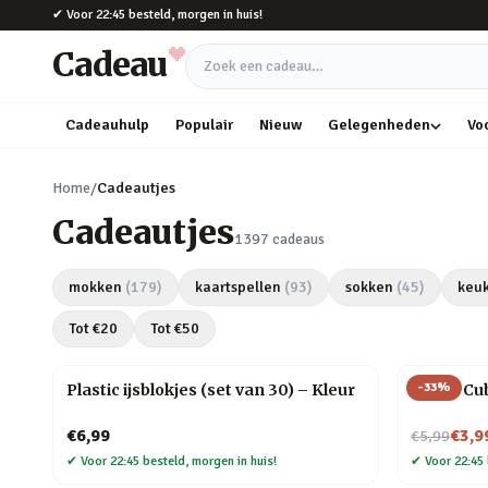
Naar hoofdinhoud
✔
Voor 22:45 besteld, morgen in huis!
Cadeau
Zoek een cadeau
Cadeauhulp
Populair
Nieuw
Gelegenheden
Vo
Home
/
Cadeautjes
Cadeautjes
1397
cadeaus
mokken
(
179
)
kaartspellen
(
93
)
sokken
(
45
)
keu
Tot €
20
Tot €
50
-
33
%
Plastic ijsblokjes (set van 30) – Kleur
Magic Cu
Nu voor
€6,99
€3,9
€5,99
✔
Voor 22:45 besteld, morgen in huis!
✔
Voor 22:45 