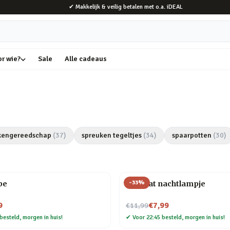
✔ Makkelijk & veilig betalen met o.a. iDEAL
or wie?
Sale
Alle cadeaus
kengereedschap
(
37
)
spreuken tegeltjes
(
34
)
spaarpotten
(
30
)
-
33
%
be
Mini kat nachtlampje
Nu voor
9
€7,99
€11,99
besteld, morgen in huis!
✔
Voor 22:45 besteld, morgen in huis!