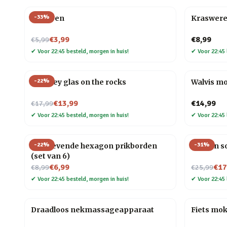
-
33
%
Veer pen
Kraswere
Nu voor
€3,99
€8,99
€5,99
✔
Voor 22:45 besteld, morgen in huis!
✔
Voor 22:45 
-
22
%
Whiskey glas on the rocks
Walvis m
Nu voor
€13,99
€14,99
€17,99
✔
Voor 22:45 besteld, morgen in huis!
✔
Voor 22:45 
-
22
%
-
31
%
Zelfklevende hexagon prikborden
Houten so
(set van 6)
Nu voor
Nu voor
€6,99
€17
€8,99
€25,99
✔
Voor 22:45 besteld, morgen in huis!
✔
Voor 22:45 
Draadloos nekmassageapparaat
Fiets mo