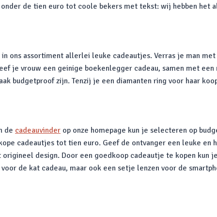
onder de tien euro tot coole bekers met tekst: wij hebben het 
 in ons assortiment allerlei leuke cadeautjes. Verras je man met
eef je vrouw een geinige boekenlegger cadeau, samen met een n
vaak budgetproof zijn. Tenzij je een diamanten ring voor haar koo
an de
cadeauvinder
op onze homepage kun je selecteren op budget
edkope cadeautjes tot tien euro. Geef de ontvanger een leuke en 
et origineel design. Door een goedkoop cadeautje te kopen kun j
y voor de kat cadeau, maar ook een setje lenzen voor de smartph