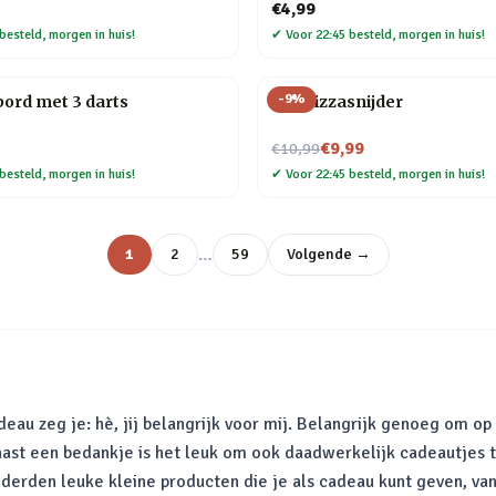
€4,99
besteld, morgen in huis!
✔
Voor 22:45 besteld, morgen in huis!
-
9
%
bord met 3 darts
Kat Pizzasnijder
Nu voor
€9,99
€10,99
besteld, morgen in huis!
✔
Voor 22:45 besteld, morgen in huis!
…
1
2
59
Volgende →
au zeg je: hè, jij belangrijk voor mij. Belangrijk genoeg om op
aast een bedankje is het leuk om ook daadwerkelijk cadeautjes 
 honderden leuke kleine producten die je als cadeau kunt geven, 