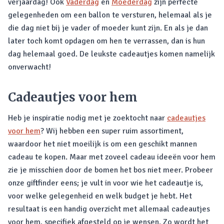
verjaardag! Ook
Vaderdag
en
Moederdag
zijn perfecte
gelegenheden om een ballon te versturen, helemaal als je
die dag niet bij je vader of moeder kunt zijn. En als je dan
later toch komt opdagen om hen te verrassen, dan is hun
dag helemaal goed. De leukste cadeautjes komen namelijk
onverwacht!
Cadeautjes voor hem
Heb je inspiratie nodig met je zoektocht naar
cadeautjes
voor hem
? Wij hebben een super ruim assortiment,
waardoor het niet moeilijk is om een geschikt mannen
cadeau te kopen. Maar met zoveel cadeau ideeën voor hem
zie je misschien door de bomen het bos niet meer. Probeer
onze giftfinder eens; je vult in voor wie het cadeautje is,
voor welke gelegenheid en welk budget je hebt. Het
resultaat is een handig overzicht met allemaal cadeautjes
voor hem, specifiek afgesteld op je wensen. Zo wordt het