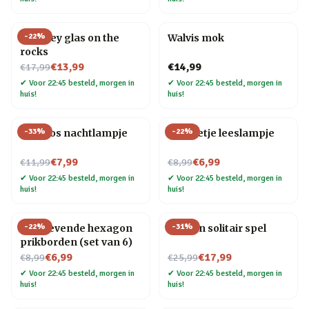
-
22
%
Whiskey glas on the
Walvis mok
rocks
Nu voor
€13,99
€14,99
€17,99
✔
Voor 22:45 besteld, morgen in
✔
Voor 22:45 besteld, morgen in
huis!
huis!
-
33
%
-
22
%
Mini vos nachtlampje
Mannetje leeslampje
Nu voor
Nu voor
€7,99
€6,99
€11,99
€8,99
✔
Voor 22:45 besteld, morgen in
✔
Voor 22:45 besteld, morgen in
huis!
huis!
-
22
%
-
31
%
Zelfklevende hexagon
Houten solitair spel
prikborden (set van 6)
Nu voor
Nu voor
€6,99
€17,99
€8,99
€25,99
✔
Voor 22:45 besteld, morgen in
✔
Voor 22:45 besteld, morgen in
huis!
huis!