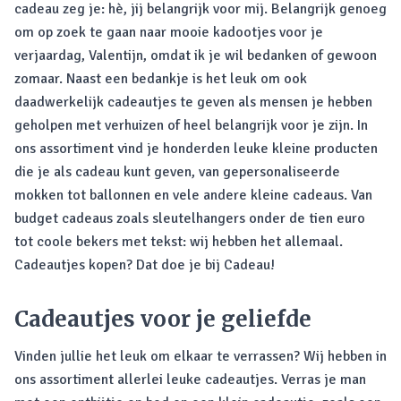
cadeau zeg je: hè, jij belangrijk voor mij. Belangrijk genoeg
om op zoek te gaan naar mooie kadootjes voor je
verjaardag, Valentijn, omdat ik je wil bedanken of gewoon
zomaar. Naast een bedankje is het leuk om ook
daadwerkelijk cadeautjes te geven als mensen je hebben
geholpen met verhuizen of heel belangrijk voor je zijn. In
ons assortiment vind je honderden leuke kleine producten
die je als cadeau kunt geven, van gepersonaliseerde
mokken tot ballonnen en vele andere kleine cadeaus. Van
budget cadeaus zoals sleutelhangers onder de tien euro
tot coole bekers met tekst: wij hebben het allemaal.
Cadeautjes kopen? Dat doe je bij Cadeau!
Cadeautjes voor je geliefde
Vinden jullie het leuk om elkaar te verrassen? Wij hebben in
ons assortiment allerlei leuke cadeautjes. Verras je man