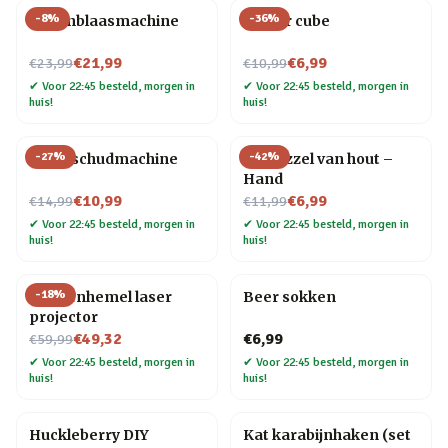
-
8
%
-
36
%
Bellenblaasmachine
Finger cube
Nu voor
Nu voor
€21,99
€6,99
€23,99
€10,99
✔
Voor 22:45 besteld, morgen in
✔
Voor 22:45 besteld, morgen in
huis!
huis!
-
27
%
-
42
%
Kaartschudmachine
3D puzzel van hout –
Hand
Nu voor
Nu voor
€10,99
€6,99
€14,99
€11,99
✔
Voor 22:45 besteld, morgen in
✔
Voor 22:45 besteld, morgen in
huis!
huis!
-
18
%
Sterrenhemel laser
Beer sokken
projector
Nu voor
€49,32
€6,99
€59,99
✔
Voor 22:45 besteld, morgen in
✔
Voor 22:45 besteld, morgen in
huis!
huis!
Huckleberry DIY
Kat karabijnhaken (set