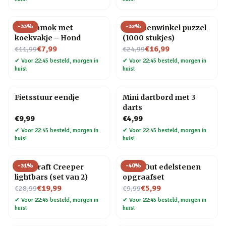
-
33
%
-
32
%
Dierenmok met
Bloemenwinkel puzzel
koekvakje – Hond
(1000 stukjes)
Nu voor
Nu voor
€7,99
€16,99
€11,99
€24,99
✔
Voor 22:45 besteld, morgen in
✔
Voor 22:45 besteld, morgen in
huis!
huis!
Fietsstuur eendje
Mini dartbord met 3
darts
€9,99
€4,99
✔
Voor 22:45 besteld, morgen in
✔
Voor 22:45 besteld, morgen in
huis!
huis!
-
31
%
-
40
%
Minecraft Creeper
Dig It Out edelstenen
lightbars (set van 2)
opgraafset
Nu voor
Nu voor
€19,99
€5,99
€28,99
€9,99
✔
Voor 22:45 besteld, morgen in
✔
Voor 22:45 besteld, morgen in
huis!
huis!