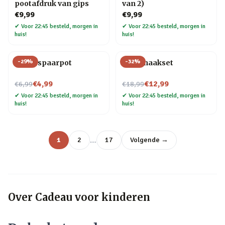
pootafdruk van gips
van 2)
€9,99
€9,99
✔
Voor 22:45 besteld, morgen in
✔
Voor 22:45 besteld, morgen in
huis!
huis!
-
29
%
-
32
%
Raket spaarpot
Hond haakset
Nu voor
Nu voor
€4,99
€12,99
€6,99
€18,99
✔
Voor 22:45 besteld, morgen in
✔
Voor 22:45 besteld, morgen in
huis!
huis!
…
1
2
17
Volgende →
Over
Cadeau voor kinderen