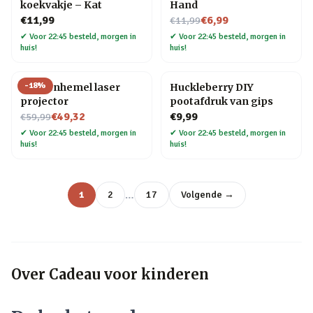
koekvakje – Kat
Hand
Nu voor
€11,99
€6,99
€11,99
✔
Voor 22:45 besteld, morgen in
✔
Voor 22:45 besteld, morgen in
huis!
huis!
-
18
%
Sterrenhemel laser
Huckleberry DIY
projector
pootafdruk van gips
Nu voor
€49,32
€9,99
€59,99
✔
Voor 22:45 besteld, morgen in
✔
Voor 22:45 besteld, morgen in
huis!
huis!
…
1
2
17
Volgende →
Over
Cadeau voor kinderen