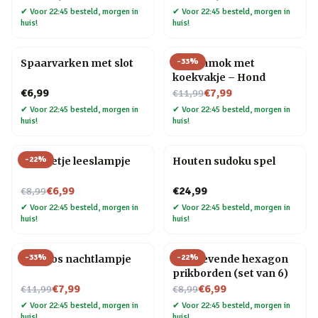
✔
Voor 22:45 besteld, morgen in
✔
Voor 22:45 besteld, morgen in
huis!
huis!
-
33
%
Spaarvarken met slot
Dierenmok met
koekvakje – Hond
Nu voor
€6,99
€7,99
€11,99
✔
Voor 22:45 besteld, morgen in
✔
Voor 22:45 besteld, morgen in
huis!
huis!
-
22
%
Mannetje leeslampje
Houten sudoku spel
Nu voor
€6,99
€24,99
€8,99
✔
Voor 22:45 besteld, morgen in
✔
Voor 22:45 besteld, morgen in
huis!
huis!
-
33
%
-
22
%
Mini vos nachtlampje
Zelfklevende hexagon
prikborden (set van 6)
Nu voor
Nu voor
€7,99
€6,99
€11,99
€8,99
✔
Voor 22:45 besteld, morgen in
✔
Voor 22:45 besteld, morgen in
huis!
huis!