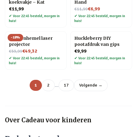
koekvakje – Kat
Hand
Nu voor
€11,99
€6,99
€11,99
✔
Voor 22:45 besteld, morgen in
✔
Voor 22:45 besteld, morgen in
huis!
huis!
-
18
%
Sterrenhemel laser
Huckleberry DIY
projector
pootafdruk van gips
Nu voor
€49,32
€9,99
€59,99
✔
Voor 22:45 besteld, morgen in
✔
Voor 22:45 besteld, morgen in
huis!
huis!
…
1
2
17
Volgende →
Over
Cadeau voor kinderen