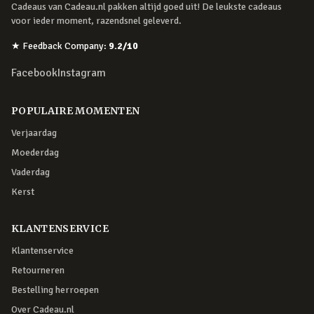
Cadeaus van Cadeau.nl pakken altijd goed uit! De leukste cadeaus
voor ieder moment, razendsnel geleverd.
★
Feedback Company
:
9.2
/10
Facebook
Instagram
POPULAIRE MOMENTEN
Verjaardag
Moederdag
Vaderdag
Kerst
KLANTENSERVICE
Klantenservice
Retourneren
Bestelling herroepen
Over Cadeau.nl