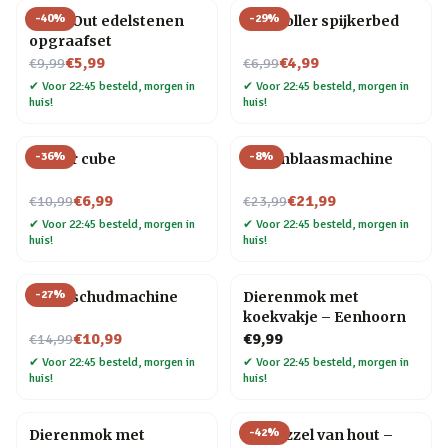
-
40
%
-
29
%
Dig It Out edelstenen
Controller spijkerbed
opgraafset
Nu voor
Nu voor
€5,99
€4,99
€9,99
€6,99
✔
Voor 22:45 besteld, morgen in
✔
Voor 22:45 besteld, morgen in
huis!
huis!
-
36
%
-
8
%
Finger cube
Bellenblaasmachine
Nu voor
Nu voor
€6,99
€21,99
€10,99
€23,99
✔
Voor 22:45 besteld, morgen in
✔
Voor 22:45 besteld, morgen in
huis!
huis!
-
27
%
Kaartschudmachine
Dierenmok met
koekvakje – Eenhoorn
Nu voor
€10,99
€9,99
€14,99
✔
Voor 22:45 besteld, morgen in
✔
Voor 22:45 besteld, morgen in
huis!
huis!
-
42
%
Dierenmok met
3D puzzel van hout –