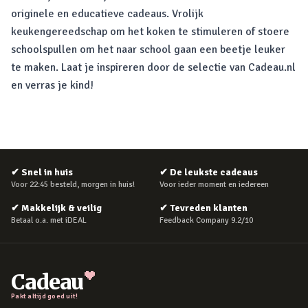
originele en educatieve cadeaus. Vrolijk
keukengereedschap om het koken te stimuleren of stoere
schoolspullen om het naar school gaan een beetje leuker
te maken. Laat je inspireren door de selectie van Cadeau.nl
en verras je kind!
✔
Snel in huis
✔
De leukste cadeaus
Voor 22:45 besteld, morgen in huis!
Voor ieder moment en iedereen
✔
Makkelijk & veilig
✔
Tevreden klanten
Betaal o.a. met iDEAL
Feedback Company 9.2/10
Cadeau
Pakt altijd goed uit!