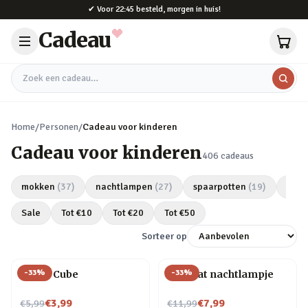
Naar hoofdinhoud
✔
Voor 22:45 besteld, morgen in huis!
Cadeau
Zoek een cadeau
Home
/
Personen
/
Cadeau voor kinderen
Cadeau voor kinderen
406
cadeaus
mokken
(
37
)
nachtlampen
(
27
)
spaarpotten
(
19
)
lam
Sale
Tot €
10
Tot €
20
Tot €
50
Sorteer op
-
33
%
-
33
%
Magic Cube
Mini kat nachtlampje
Nu voor
Nu voor
€3,99
€7,99
€5,99
€11,99