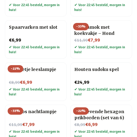
✔
Voor 22:45 besteld, morgen in
✔
Voor 22:45 besteld, morgen in
huis!
huis!
-
33
%
Spaarvarken met slot
Dierenmok met
koekvakje – Hond
Nu voor
€6,99
€7,99
€11,99
✔
Voor 22:45 besteld, morgen in
✔
Voor 22:45 besteld, morgen in
huis!
huis!
-
22
%
Mannetje leeslampje
Houten sudoku spel
Nu voor
€6,99
€24,99
€8,99
✔
Voor 22:45 besteld, morgen in
✔
Voor 22:45 besteld, morgen in
huis!
huis!
-
33
%
-
22
%
Mini vos nachtlampje
Zelfklevende hexagon
prikborden (set van 6)
Nu voor
Nu voor
€7,99
€6,99
€11,99
€8,99
✔
Voor 22:45 besteld, morgen in
✔
Voor 22:45 besteld, morgen in
huis!
huis!