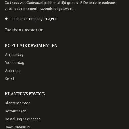
Cadeaus van Cadeau.nl pakken altijd goed uit! De leukste cadeaus
voor ieder moment, razendsnel geleverd.
★
Feedback Company
:
9.2
/10
Facebook
Instagram
POPULAIRE MOMENTEN
Verjaardag
Moederdag
Vaderdag
Kerst
KLANTENSERVICE
Klantenservice
Retourneren
Bestelling herroepen
Over Cadeau.nl