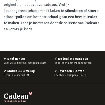
originele en educatieve cadeaus. Vrolijk
keukengereedschap om het koken te stimuleren of stoere
schoolspullen om het naar school gaan een beetje leuker
te maken. Laat je inspireren door de selectie van Cadeau.nl
en verras je kind!
✔
Snel in huis
✔
De leukste cadeaus
Voor 22:45 besteld, morgen in huis!
Voor ieder moment en iedereen
✔
Makkelijk & veilig
✔
Tevreden klanten
Betaal o.a. met iDEAL
Feedback Company 9.2/10
Cadeau
Pakt altijd goed uit!