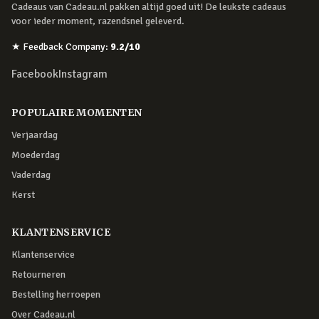
Cadeaus van Cadeau.nl pakken altijd goed uit! De leukste cadeaus
voor ieder moment, razendsnel geleverd.
★
Feedback Company
:
9.2
/10
Facebook
Instagram
POPULAIRE MOMENTEN
Verjaardag
Moederdag
Vaderdag
Kerst
KLANTENSERVICE
Klantenservice
Retourneren
Bestelling herroepen
Over Cadeau.nl