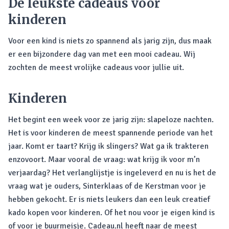
De leukste cadeaus voor
kinderen
Voor een kind is niets zo spannend als jarig zijn, dus maak
er een bijzondere dag van met een mooi cadeau. Wij
zochten de meest vrolijke cadeaus voor jullie uit.
Kinderen
Het begint een week voor ze jarig zijn: slapeloze nachten.
Het is voor kinderen de meest spannende periode van het
jaar. Komt er taart? Krijg ik slingers? Wat ga ik trakteren
enzovoort. Maar vooral de vraag: wat krijg ik voor m’n
verjaardag? Het verlanglijstje is ingeleverd en nu is het de
vraag wat je ouders, Sinterklaas of de Kerstman voor je
hebben gekocht. Er is niets leukers dan een leuk creatief
kado kopen voor kinderen. Of het nou voor je eigen kind is
of voor je buurmeisje. Cadeau.nl heeft naar de meest