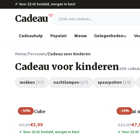
Naar hoofdinhoud
✔
Voor 22:45 besteld, morgen in huis!
Cadeau
Zoek een cadeau
Cadeauhulp
Populair
Nieuw
Gelegenheden
Vo
Home
/
Personen
/
Cadeau voor kinderen
Cadeau voor kinderen
406
cadea
mokken
(
37
)
nachtlampen
(
27
)
spaarpotten
(
19
)
-
33
%
-
33
%
Magic Cube
Mini kat 
Nu voor
Nu voor
€3,99
€7,
€5,99
€11,99
✔
Voor 22:45 besteld, morgen in huis!
✔
Voor 22:45 