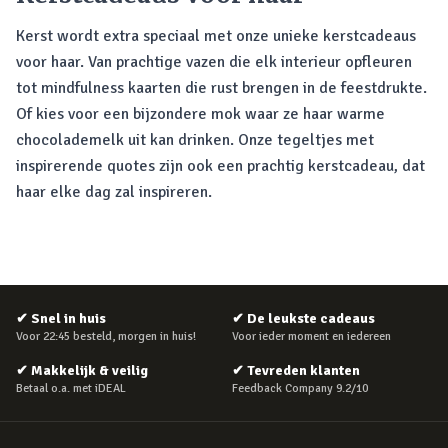
Kerst wordt extra speciaal met onze unieke kerstcadeaus
voor haar. Van prachtige vazen die elk interieur opfleuren
tot mindfulness kaarten die rust brengen in de feestdrukte.
Of kies voor een bijzondere mok waar ze haar warme
chocolademelk uit kan drinken. Onze tegeltjes met
inspirerende quotes zijn ook een prachtig kerstcadeau, dat
haar elke dag zal inspireren.
✔
Snel in huis
✔
De leukste cadeaus
Voor 22:45 besteld, morgen in huis!
Voor ieder moment en iedereen
✔
Makkelijk & veilig
✔
Tevreden klanten
Betaal o.a. met iDEAL
Feedback Company 9.2/10