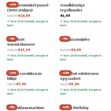
-
32
%
Bloemenwinkel puzzel
Goudkleurige
(1000 stukjes)
tegelhouder
Nu voor
€16,99
€4,99
€24,99
✔
Voor 22:45 besteld, morgen in
✔
Voor 22:45 besteld, morgen in
huis!
huis!
-
9
%
-
9
%
Rood hart
Kat Pizzasnijder
warmtekussen
Nu voor
Nu voor
€15,39
€9,99
€16,99
€10,99
✔
Voor 22:45 besteld, morgen in
✔
Voor 22:45 besteld, morgen in
huis!
huis!
-
33
%
-
40
%
Proseccosokken in
Dig It Out edelstenen
blikje
opgraafset
Nu voor
Nu voor
€5,99
€5,99
€8,99
€9,99
✔
Voor 22:45 besteld, morgen in
✔
Voor 22:45 besteld, morgen in
huis!
huis!
-
8
%
-
45
%
Bellenblaasmachine
Happy Birthday