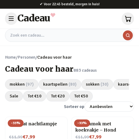
Naar hoofdinhoud
✔
Voor 22:45 besteld, morgen in huis!
Cadeau
Zoek een cadeau
Home
/
Personen
/
Cadeau voor haar
Cadeau voor haar
883
cadeaus
mokken
(
97
)
kaartspellen
(
80
)
sokken
(
30
)
kaarsen
(
2
Sale
Tot €
10
Tot €
20
Tot €
50
Sorteer op
-
33
%
-
33
%
Mini kat nachtlampje
Dierenmok met
koekvakje – Hond
Nu voor
Nu voor
€7,99
€7,99
€11,99
€11,99