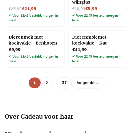
wijnglas
Nu voor
Nu voor
€21,99
€5,99
€23,99
€10,99
✔
Voor 22:45 besteld, morgen in
✔
Voor 22:45 besteld, morgen in
huis!
huis!
Dierenmok met
Dierenmok met
koekvakje – Eenhoorn
koekvakje – Kat
€9,99
€11,99
✔
Voor 22:45 besteld, morgen in
✔
Voor 22:45 besteld, morgen in
huis!
huis!
…
1
2
37
Volgende →
Over
Cadeau voor haar