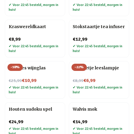
✔
Voor 22:45 besteld, morgen in
✔
Voor 22:45 besteld, morgen in
huis!
huis!
Kraswereldkaart
Stokstaartje tea infuser
€8,99
€12,99
✔
Voor 22:45 besteld, morgen in
✔
Voor 22:45 besteld, morgen in
huis!
huis!
-
58
%
-
22
%
Wijnfles wijnglas
Mannetje leeslampje
Nu voor
Nu voor
€10,99
€6,99
€25,99
€8,99
✔
Voor 22:45 besteld, morgen in
✔
Voor 22:45 besteld, morgen in
huis!
huis!
Houten sudoku spel
Walvis mok
€24,99
€14,99
✔
Voor 22:45 besteld, morgen in
✔
Voor 22:45 besteld, morgen in
huis!
huis!