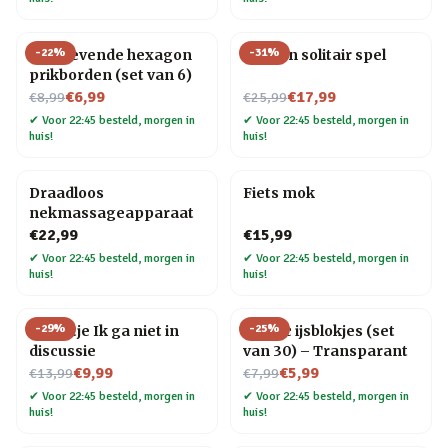
-
22
%
-
31
%
Zelfklevende hexagon
Houten solitair spel
prikborden (set van 6)
Nu voor
Nu voor
€6,99
€17,99
€8,99
€25,99
✔
Voor 22:45 besteld, morgen in
✔
Voor 22:45 besteld, morgen in
huis!
huis!
Draadloos
Fiets mok
nekmassageapparaat
€22,99
€15,99
✔
Voor 22:45 besteld, morgen in
✔
Voor 22:45 besteld, morgen in
huis!
huis!
-
29
%
-
25
%
Tegeltje Ik ga niet in
Plastic ijsblokjes (set
discussie
van 30) – Transparant
Nu voor
Nu voor
€9,99
€5,99
€13,99
€7,99
✔
Voor 22:45 besteld, morgen in
✔
Voor 22:45 besteld, morgen in
huis!
huis!