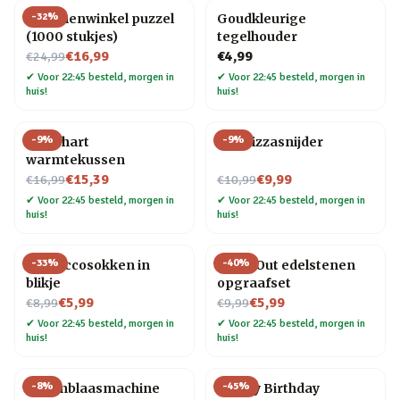
-
32
%
Bloemenwinkel puzzel
Goudkleurige
(1000 stukjes)
tegelhouder
Nu voor
€16,99
€4,99
€24,99
✔
Voor 22:45 besteld, morgen in
✔
Voor 22:45 besteld, morgen in
huis!
huis!
-
9
%
-
9
%
Rood hart
Kat Pizzasnijder
warmtekussen
Nu voor
Nu voor
€15,39
€9,99
€16,99
€10,99
✔
Voor 22:45 besteld, morgen in
✔
Voor 22:45 besteld, morgen in
huis!
huis!
-
33
%
-
40
%
Proseccosokken in
Dig It Out edelstenen
blikje
opgraafset
Nu voor
Nu voor
€5,99
€5,99
€8,99
€9,99
✔
Voor 22:45 besteld, morgen in
✔
Voor 22:45 besteld, morgen in
huis!
huis!
-
8
%
-
45
%
Bellenblaasmachine
Happy Birthday