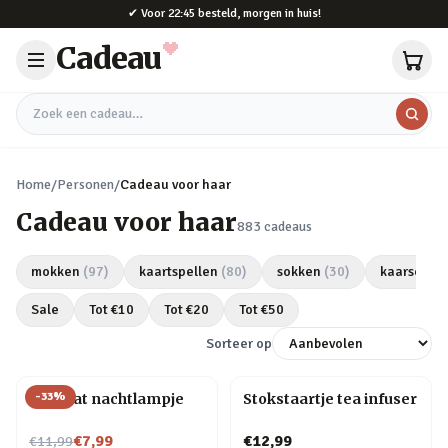
Naar hoofdinhoud
✔
Voor 22:45 besteld, morgen in huis!
Cadeau
Zoek een cadeau
Home
/
Personen
/
Cadeau voor haar
Cadeau voor haar
883
cadeaus
mokken
(
97
)
kaartspellen
(
80
)
sokken
(
30
)
kaarsen
(
2
Sale
Tot €
10
Tot €
20
Tot €
50
Sorteer op
-
33
%
Mini kat nachtlampje
Stokstaartje tea infuser
Nu voor
€7,99
€12,99
€11,99