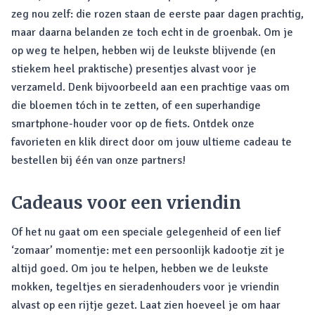
zeg nou zelf: die rozen staan de eerste paar dagen prachtig,
maar daarna belanden ze toch echt in de groenbak. Om je
op weg te helpen, hebben wij de leukste blijvende (en
stiekem heel praktische) presentjes alvast voor je
verzameld. Denk bijvoorbeeld aan een prachtige vaas om
die bloemen tóch in te zetten, of een superhandige
smartphone-houder voor op de fiets. Ontdek onze
favorieten en klik direct door om jouw ultieme cadeau te
bestellen bij één van onze partners!
Cadeaus voor een vriendin
Of het nu gaat om een speciale gelegenheid of een lief
‘zomaar’ momentje: met een persoonlijk kadootje zit je
altijd goed. Om jou te helpen, hebben we de leukste
mokken, tegeltjes en sieradenhouders voor je vriendin
alvast op een rijtje gezet. Laat zien hoeveel je om haar