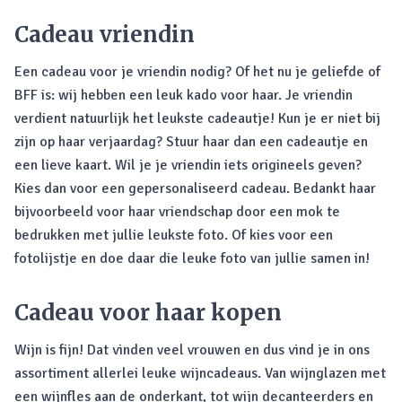
Cadeau vriendin
Een cadeau voor je vriendin nodig? Of het nu je geliefde of
BFF is: wij hebben een leuk kado voor haar. Je vriendin
verdient natuurlijk het leukste cadeautje! Kun je er niet bij
zijn op haar verjaardag? Stuur haar dan een cadeautje en
een lieve kaart. Wil je je vriendin iets origineels geven?
Kies dan voor een gepersonaliseerd cadeau. Bedankt haar
bijvoorbeeld voor haar vriendschap door een mok te
bedrukken met jullie leukste foto. Of kies voor een
fotolijstje en doe daar die leuke foto van jullie samen in!
Cadeau voor haar kopen
Wijn is fijn! Dat vinden veel vrouwen en dus vind je in ons
assortiment allerlei leuke wijncadeaus. Van wijnglazen met
een wijnfles aan de onderkant, tot wijn decanteerders en