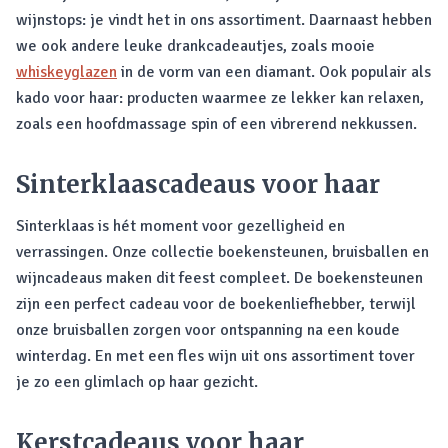
wijnstops: je vindt het in ons assortiment. Daarnaast hebben
we ook andere leuke drankcadeautjes, zoals mooie
whiskeyglazen
in de vorm van een diamant. Ook populair als
kado voor haar: producten waarmee ze lekker kan relaxen,
zoals een hoofdmassage spin of een vibrerend nekkussen.
Sinterklaascadeaus voor haar
Sinterklaas is hét moment voor gezelligheid en
verrassingen. Onze collectie boekensteunen, bruisballen en
wijncadeaus maken dit feest compleet. De boekensteunen
zijn een perfect cadeau voor de boekenliefhebber, terwijl
onze bruisballen zorgen voor ontspanning na een koude
winterdag. En met een fles wijn uit ons assortiment tover
je zo een glimlach op haar gezicht.
Kerstcadeaus voor haar