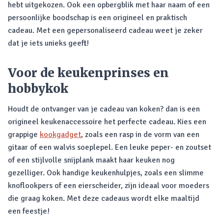
hebt uitgekozen. Ook een opbergblik met haar naam of een
persoonlijke boodschap is een origineel en praktisch
cadeau. Met een gepersonaliseerd cadeau weet je zeker
dat je iets unieks geeft!
Voor de keukenprinses en
hobbykok
Houdt de ontvanger van je cadeau van koken? dan is een
origineel keukenaccessoire het perfecte cadeau. Kies een
grappige
kookgadget
, zoals een rasp in de vorm van een
gitaar of een walvis soeplepel. Een leuke peper- en zoutset
of een stijlvolle snijplank maakt haar keuken nog
gezelliger. Ook handige keukenhulpjes, zoals een slimme
knoflookpers of een eierscheider, zijn ideaal voor moeders
die graag koken. Met deze cadeaus wordt elke maaltijd
een feestje!