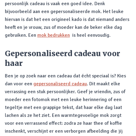
persoonlijk cadeau is vaak een goed idee. Denk
bijvoorbeeld aan een gepersonaliseerde mok. Het leuke
hiervan is dat het een origineel kado is dat niemand anders
heeft en je vrouw, zus of moeder kan de beker elke dag
gebruiken. Een
mok bedrukken
is heel eenvoudig.
Gepersonaliseerd cadeau voor
haar
Ben je op zoek naar een cadeau dat écht speciaal is? Kies
dan voor een
gepersonaliseerd cadeau
. Dit maakt elke
verrassing een stuk persoonlijker. Geef je vriendin, zus of
moeder een fotomok met een leuke herinnering of een
tegeltje met een grappige tekst, dat haar elke dag laat
lachen als ze het ziet. Een warmtegevoelige mok zorgt
voor een verrassend effect: zodra ze haar thee of koffie
inschenkt, verschijnt er een verborgen afbeelding die jij