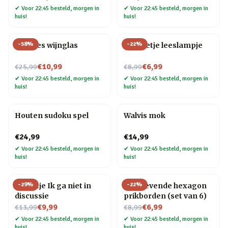
✔
Voor 22:45 besteld, morgen in
✔
Voor 22:45 besteld, morgen in
huis!
huis!
-
58
%
-
22
%
Wijnfles wijnglas
Mannetje leeslampje
Nu voor
Nu voor
€10,99
€6,99
€25,99
€8,99
✔
Voor 22:45 besteld, morgen in
✔
Voor 22:45 besteld, morgen in
huis!
huis!
Houten sudoku spel
Walvis mok
€24,99
€14,99
✔
Voor 22:45 besteld, morgen in
✔
Voor 22:45 besteld, morgen in
huis!
huis!
-
29
%
-
22
%
Tegeltje Ik ga niet in
Zelfklevende hexagon
discussie
prikborden (set van 6)
Nu voor
Nu voor
€9,99
€6,99
€13,99
€8,99
✔
Voor 22:45 besteld, morgen in
✔
Voor 22:45 besteld, morgen in
huis!
huis!