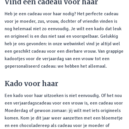
Vind een cadeau voor haar
Heb je een cadeau voor haar nodig? Het perfecte cadeau
voor je moeder, zus, vrouw, dochter of vriendin vinden is
nog helemaal niet zo eenvoudig. Je wilt een kado dat leuk
en origineel is en dus niet saai en voorspelbaar. Gelukkig
heb je ons gevonden: in onze webwinkel vind je altijd wel
een geschikt cadeau voor een dierbare vrouw. Van grappige
kadootjes voor de verjaardag van een vrouw tot een
gepersonaliseerd cadeau: we hebben het allemaal.
Kado voor haar
Een kado voor haar uitzoeken is niet eenvoudig. Of het nou
een verjaardagscadeau voor een vrouw is, een cadeau voor
Moederdag of gewoon zomaar: jij wilt met iets origineels
komen. Kom je dit jaar weer aanzetten met een bloemetje
en een chocoladereep als cadeau voor je moeder of