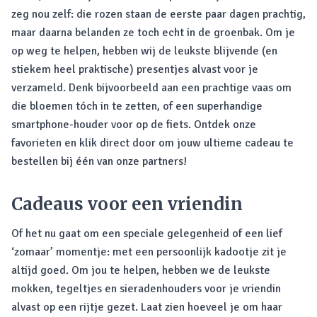
zeg nou zelf: die rozen staan de eerste paar dagen prachtig,
maar daarna belanden ze toch echt in de groenbak. Om je
op weg te helpen, hebben wij de leukste blijvende (en
stiekem heel praktische) presentjes alvast voor je
verzameld. Denk bijvoorbeeld aan een prachtige vaas om
die bloemen tóch in te zetten, of een superhandige
smartphone-houder voor op de fiets. Ontdek onze
favorieten en klik direct door om jouw ultieme cadeau te
bestellen bij één van onze partners!
Cadeaus voor een vriendin
Of het nu gaat om een speciale gelegenheid of een lief
‘zomaar’ momentje: met een persoonlijk kadootje zit je
altijd goed. Om jou te helpen, hebben we de leukste
mokken, tegeltjes en sieradenhouders voor je vriendin
alvast op een rijtje gezet. Laat zien hoeveel je om haar