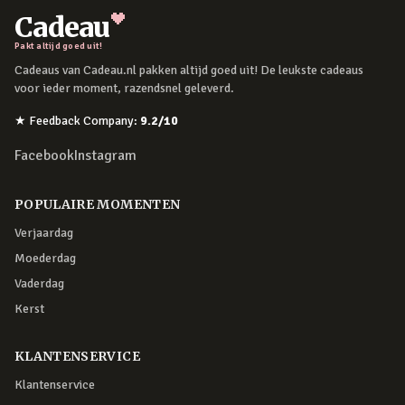
Cadeau
Pakt altijd goed uit!
Cadeaus van Cadeau.nl pakken altijd goed uit! De leukste cadeaus
voor ieder moment, razendsnel geleverd.
★
Feedback Company
:
9.2
/10
Facebook
Instagram
POPULAIRE MOMENTEN
Verjaardag
Moederdag
Vaderdag
Kerst
KLANTENSERVICE
Klantenservice