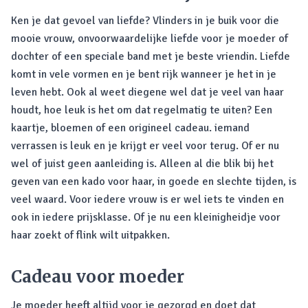
Ken je dat gevoel van liefde? Vlinders in je buik voor die
mooie vrouw, onvoorwaardelijke liefde voor je moeder of
dochter of een speciale band met je beste vriendin. Liefde
komt in vele vormen en je bent rijk wanneer je het in je
leven hebt. Ook al weet diegene wel dat je veel van haar
houdt, hoe leuk is het om dat regelmatig te uiten? Een
kaartje, bloemen of een origineel cadeau. iemand
verrassen is leuk en je krijgt er veel voor terug. Of er nu
wel of juist geen aanleiding is. Alleen al die blik bij het
geven van een kado voor haar, in goede en slechte tijden, is
veel waard. Voor iedere vrouw is er wel iets te vinden en
ook in iedere prijsklasse. Of je nu een kleinigheidje voor
haar zoekt of flink wilt uitpakken.
Cadeau voor moeder
Je moeder heeft altijd voor je gezorgd en doet dat