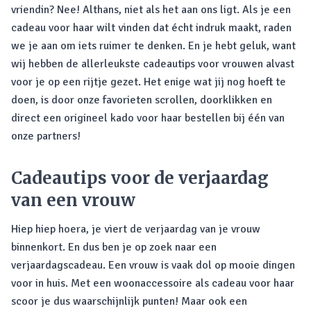
vriendin? Nee! Althans, niet als het aan ons ligt. Als je een
cadeau voor haar wilt vinden dat écht indruk maakt, raden
we je aan om iets ruimer te denken. En je hebt geluk, want
wij hebben de allerleukste cadeautips voor vrouwen alvast
voor je op een rijtje gezet. Het enige wat jij nog hoeft te
doen, is door onze favorieten scrollen, doorklikken en
direct een origineel kado voor haar bestellen bij één van
onze partners!
Cadeautips voor de verjaardag
van een vrouw
Hiep hiep hoera, je viert de verjaardag van je vrouw
binnenkort. En dus ben je op zoek naar een
verjaardagscadeau. Een vrouw is vaak dol op mooie dingen
voor in huis. Met een woonaccessoire als cadeau voor haar
scoor je dus waarschijnlijk punten! Maar ook een