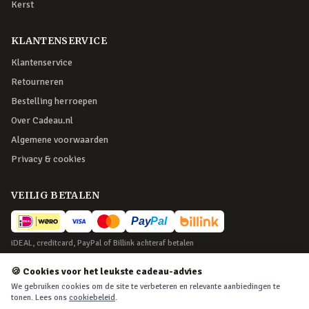
Kerst
KLANTENSERVICE
Klantenservice
Retourneren
Bestelling herroepen
Over Cadeau.nl
Algemene voorwaarden
Privacy & cookies
VEILIG BETALEN
iDEAL, creditcard, PayPal of Billink achteraf betalen
BEZORGING
🍪 Cookies voor het leukste cadeau-advies
We gebruiken cookies om de site te verbeteren en relevante aanbiedingen te
Voor 22:45 besteld, morgen in huis. Tot 365 dagen retourneren.
tonen. Lees ons
cookiebeleid
.