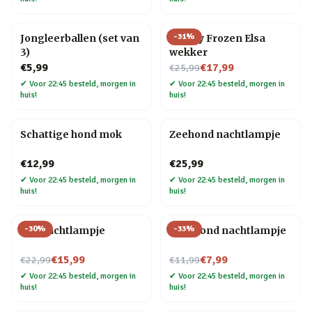
-
31
%
Jongleerballen (set van
Disney Frozen Elsa
3)
wekker
Nu voor
€5,99
€17,99
€25,99
✔
Voor 22:45 besteld, morgen in
✔
Voor 22:45 besteld, morgen in
huis!
huis!
Schattige hond mok
Zeehond nachtlampje
€12,99
€25,99
✔
Voor 22:45 besteld, morgen in
✔
Voor 22:45 besteld, morgen in
huis!
huis!
-
30
%
-
33
%
Vos nachtlampje
Mini hond nachtlampje
Nu voor
Nu voor
€15,99
€7,99
€22,99
€11,99
✔
Voor 22:45 besteld, morgen in
✔
Voor 22:45 besteld, morgen in
huis!
huis!