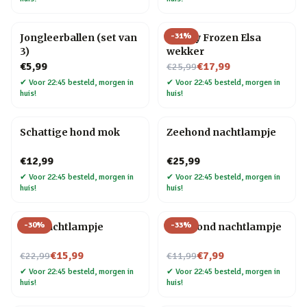
-
31
%
Jongleerballen (set van
Disney Frozen Elsa
3)
wekker
Nu voor
€5,99
€17,99
€25,99
✔
Voor 22:45 besteld, morgen in
✔
Voor 22:45 besteld, morgen in
huis!
huis!
Schattige hond mok
Zeehond nachtlampje
€12,99
€25,99
✔
Voor 22:45 besteld, morgen in
✔
Voor 22:45 besteld, morgen in
huis!
huis!
-
30
%
-
33
%
Vos nachtlampje
Mini hond nachtlampje
Nu voor
Nu voor
€15,99
€7,99
€22,99
€11,99
✔
Voor 22:45 besteld, morgen in
✔
Voor 22:45 besteld, morgen in
huis!
huis!