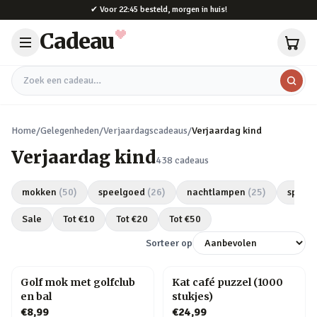
Naar hoofdinhoud
✔
Voor 22:45 besteld, morgen in huis!
Cadeau
Zoek een cadeau
Home
/
Gelegenheden
/
Verjaardagscadeaus
/
Verjaardag kind
Verjaardag kind
438
cadeaus
mokken
(
50
)
speelgoed
(
26
)
nachtlampen
(
25
)
spaarp
Sale
Tot €
10
Tot €
20
Tot €
50
Sorteer op
Golf mok met golfclub
Kat café puzzel (1000
en bal
stukjes)
€8,99
€24,99