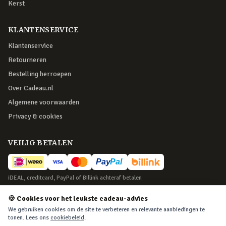
Kerst
KLANTENSERVICE
Klantenservice
Retourneren
Bestelling herroepen
Over Cadeau.nl
Algemene voorwaarden
Privacy & cookies
VEILIG BETALEN
iDEAL, creditcard, PayPal of Billink achteraf betalen
BEZORGING
🍪 Cookies voor het leukste cadeau-advies
We gebruiken cookies om de site te verbeteren en relevante aanbiedingen te
Voor 22:45 besteld, morgen in huis. Tot 365 dagen retourneren.
tonen. Lees ons
cookiebeleid
.