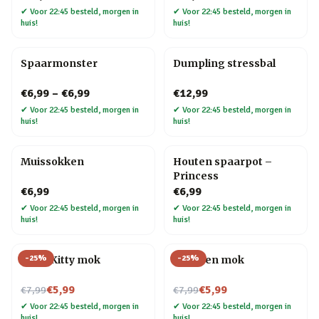
✔
Voor 22:45 besteld, morgen in
✔
Voor 22:45 besteld, morgen in
huis!
huis!
Spaarmonster
Dumpling stressbal
€6,99
–
€6,99
€12,99
✔
Voor 22:45 besteld, morgen in
✔
Voor 22:45 besteld, morgen in
huis!
huis!
Muissokken
Houten spaarpot –
Princess
€6,99
€6,99
✔
Voor 22:45 besteld, morgen in
✔
Voor 22:45 besteld, morgen in
huis!
huis!
-
25
%
-
25
%
Hello Kitty mok
Pusheen mok
Nu voor
Nu voor
€5,99
€5,99
€7,99
€7,99
✔
Voor 22:45 besteld, morgen in
✔
Voor 22:45 besteld, morgen in
huis!
huis!