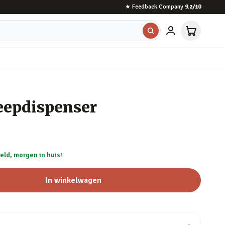
★
Feedback Company
9.2
/10
eepdispenser
eld, morgen in huis!
In winkelwagen