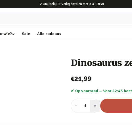
✔ Makkelijk & veilig betalen met o.a. iDEAL
or wie?
Sale
Alle cadeaus
Dinosaurus z
€21,99
✔ Op voorraad —
Voor 22:45 best
−
Aantal
+
:
1