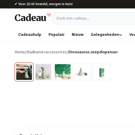
Naar hoofdinhoud
✔
Voor 22:45 besteld, morgen in huis!
Cadeau
Zoek een cadeau
Cadeauhulp
Populair
Nieuw
Gelegenheden
Vo
Home
/
Badkameraccessoires
/
Dinosaurus zeepdispenser