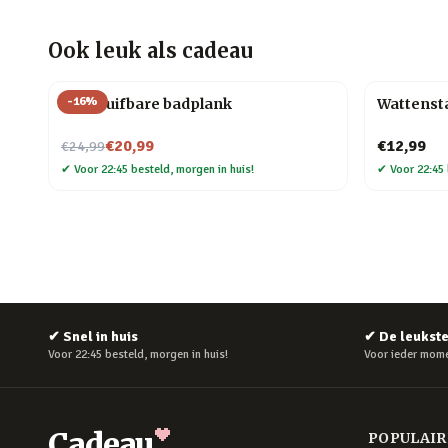
Ook leuk als cadeau
-
16
%
Uitschuifbare badplank
Wattenst
Nu voor
€20,99
€12,99
€24,99
✔
Voor 22:45 besteld, morgen in huis!
✔
Voor 22:45 
✔
Snel in huis
✔
De leukst
Voor 22:45 besteld, morgen in huis!
Voor ieder mome
Cadeau
POPULAI