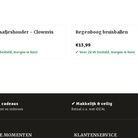
aafjeshouder – Clownvis
Regenboog bruisballen
€13,99
besteld, morgen in huis!
✔
Voor 22:45 besteld, morgen in huis!
e cadeaus
✔
Makkelijk & veilig
nt en iedereen
Betaal o.a. met iDEAL
RE MOMENTEN
KLANTENSERVICE