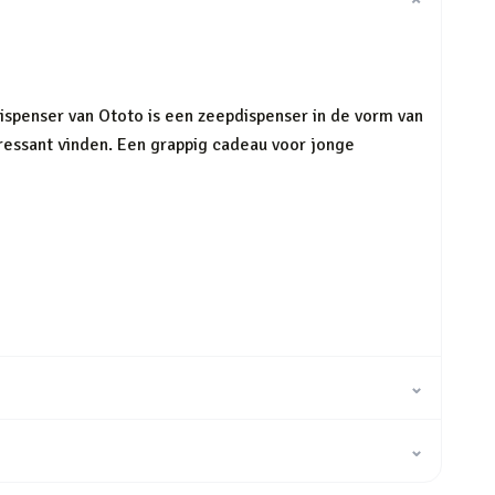
⌄
spenser van Ototo is een zeepdispenser in de vorm van
eressant vinden. Een grappig cadeau voor jonge
⌄
⌄