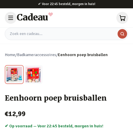
Naar hoofdinhoud
✔
Voor 22:45 besteld, morgen in huis!
Cadeau
Zoek een cadeau
Home
/
Badkameraccessoires
/
Eenhoorn poep bruisballen
Eenhoorn poep bruisballen
€12,99
✔ Op voorraad —
Voor 22:45 besteld, morgen in huis!