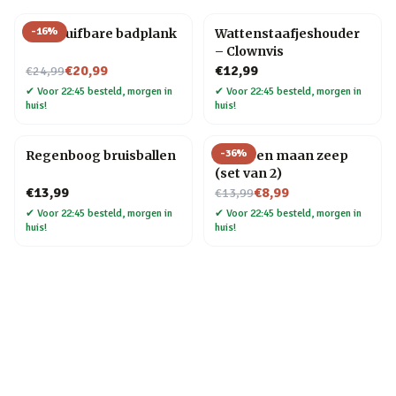
-
16
%
Uitschuifbare badplank
Wattenstaafjeshouder
– Clownvis
Nu voor
€20,99
€12,99
€24,99
✔
Voor 22:45 besteld, morgen in
✔
Voor 22:45 besteld, morgen in
huis!
huis!
-
36
%
Regenboog bruisballen
Aarde en maan zeep
(set van 2)
Nu voor
€13,99
€8,99
€13,99
✔
Voor 22:45 besteld, morgen in
✔
Voor 22:45 besteld, morgen in
huis!
huis!