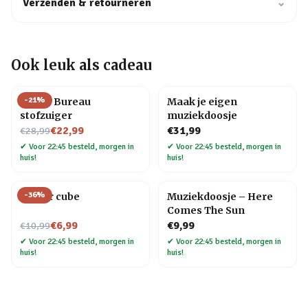
Verzenden & retourneren
⌄
Ook leuk als cadeau
-
21
%
Henry Bureau
Maak je eigen
stofzuiger
muziekdoosje
Nu voor
€22,99
€31,99
€28,99
✔
Voor 22:45 besteld, morgen in
✔
Voor 22:45 besteld, morgen in
huis!
huis!
-
36
%
Finger cube
Muziekdoosje – Here
Comes The Sun
Nu voor
€6,99
€9,99
€10,99
✔
Voor 22:45 besteld, morgen in
✔
Voor 22:45 besteld, morgen in
huis!
huis!