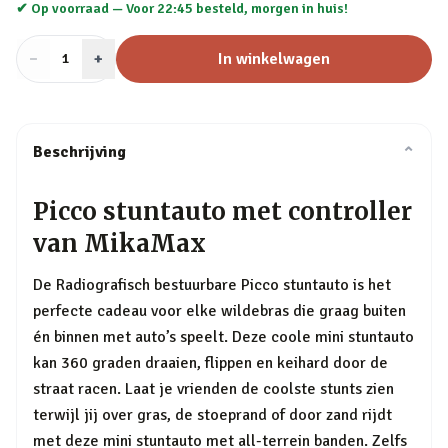
✔ Op voorraad —
Voor 22:45 besteld, morgen in huis!
−
Aantal
+
:
In winkelwagen
1
Beschrijving
⌄
Picco stuntauto met controller
van MikaMax
De Radiografisch bestuurbare Picco stuntauto is het
perfecte cadeau voor elke wildebras die graag buiten
én binnen met auto’s speelt. Deze coole mini stuntauto
kan 360 graden draaien, flippen en keihard door de
straat racen. Laat je vrienden de coolste stunts zien
terwijl jij over gras, de stoeprand of door zand rijdt
met deze mini stuntauto met all-terrein banden. Zelfs