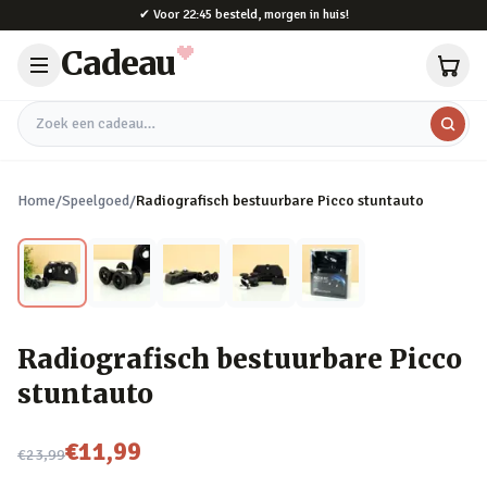
Naar hoofdinhoud
✔
Voor 22:45 besteld, morgen in huis!
Cadeau
Zoek een cadeau
Home
/
Speelgoed
/
Radiografisch bestuurbare Picco stuntauto
Radiografisch bestuurbare Picco
stuntauto
Nu voor
€11,99
€23,99