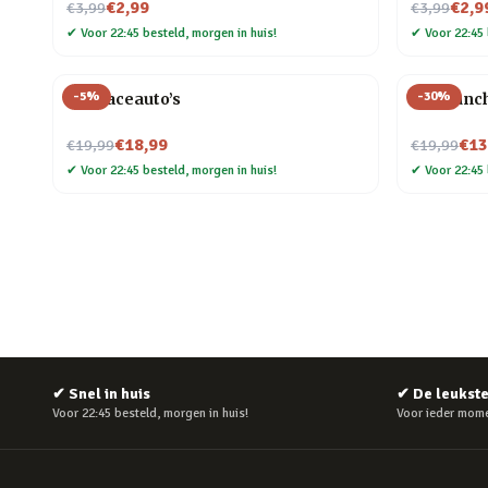
Nu voor
Nu voor
€2,99
€2,9
€3,99
€3,99
✔
Voor 22:45 besteld, morgen in huis!
✔
Voor 22:45 
-
5
%
-
30
%
DIY raceauto’s
Kat punch
Nu voor
Nu voor
€18,99
€13
€19,99
€19,99
✔
Voor 22:45 besteld, morgen in huis!
✔
Voor 22:45 
✔
Snel in huis
✔
De leukst
Voor 22:45 besteld, morgen in huis!
Voor ieder mome