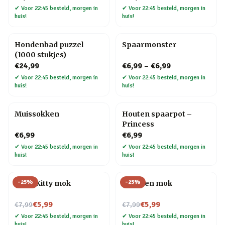
✔
Voor 22:45 besteld, morgen in
✔
Voor 22:45 besteld, morgen in
huis!
huis!
Hondenbad puzzel
Spaarmonster
(1000 stukjes)
€24,99
€6,99
–
€6,99
✔
Voor 22:45 besteld, morgen in
✔
Voor 22:45 besteld, morgen in
huis!
huis!
Muissokken
Houten spaarpot –
Princess
€6,99
€6,99
✔
Voor 22:45 besteld, morgen in
✔
Voor 22:45 besteld, morgen in
huis!
huis!
-
25
%
-
25
%
Hello Kitty mok
Pusheen mok
Nu voor
Nu voor
€5,99
€5,99
€7,99
€7,99
✔
Voor 22:45 besteld, morgen in
✔
Voor 22:45 besteld, morgen in
huis!
huis!