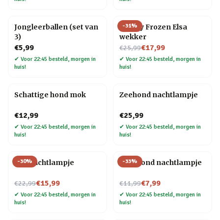
-
31
%
Jongleerballen (set van
Disney Frozen Elsa
3)
wekker
Nu voor
€5,99
€17,99
€25,99
✔
Voor 22:45 besteld, morgen in
✔
Voor 22:45 besteld, morgen in
huis!
huis!
Schattige hond mok
Zeehond nachtlampje
€12,99
€25,99
✔
Voor 22:45 besteld, morgen in
✔
Voor 22:45 besteld, morgen in
huis!
huis!
-
30
%
-
33
%
Vos nachtlampje
Mini hond nachtlampje
Nu voor
Nu voor
€15,99
€7,99
€22,99
€11,99
✔
Voor 22:45 besteld, morgen in
✔
Voor 22:45 besteld, morgen in
huis!
huis!