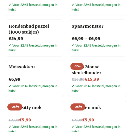
✔
Voor 22:45 besteld, morgen in
✔
Voor 22:45 besteld, morgen in
huis!
huis!
Hondenbad puzzel
Spaarmonster
(1000 stukjes)
€24,99
€6,99
–
€6,99
✔
Voor 22:45 besteld, morgen in
✔
Voor 22:45 besteld, morgen in
huis!
huis!
-
9
%
Muissokken
Lucky Mouse
sleutelhouder
Nu voor
€6,99
€15,39
€16,99
✔
Voor 22:45 besteld, morgen in
✔
Voor 22:45 besteld, morgen in
huis!
huis!
-
25
%
-
25
%
Hello Kitty mok
Pusheen mok
Nu voor
Nu voor
€5,99
€5,99
€7,99
€7,99
✔
Voor 22:45 besteld, morgen in
✔
Voor 22:45 besteld, morgen in
huis!
huis!