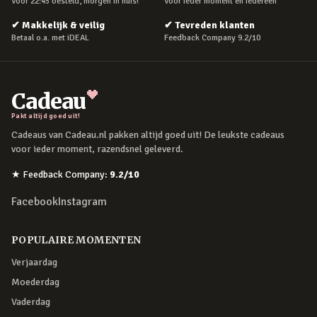
Voor 22:45 besteld, morgen in huis!
Voor ieder moment en iedereen
✔
Makkelijk & veilig
✔
Tevreden klanten
Betaal o.a. met iDEAL
Feedback Company 9.2/10
Cadeau
Pakt altijd goed uit!
Cadeaus van Cadeau.nl pakken altijd goed uit! De leukste cadeaus
voor ieder moment, razendsnel geleverd.
★
Feedback Company
:
9.2
/10
Facebook
Instagram
POPULAIRE MOMENTEN
Verjaardag
Moederdag
Vaderdag