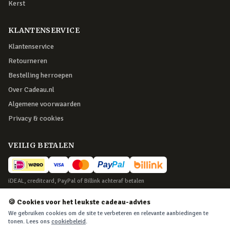
Kerst
KLANTENSERVICE
Klantenservice
Retourneren
Bestelling herroepen
Over Cadeau.nl
Algemene voorwaarden
Privacy & cookies
VEILIG BETALEN
iDEAL, creditcard, PayPal of Billink achteraf betalen
BEZORGING
🍪 Cookies voor het leukste cadeau-advies
We gebruiken cookies om de site te verbeteren en relevante aanbiedingen te
Voor 22:45 besteld, morgen in huis. Tot 365 dagen retourneren.
tonen. Lees ons
cookiebeleid
.