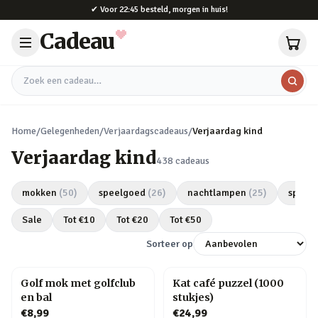
Naar hoofdinhoud
✔
Voor 22:45 besteld, morgen in huis!
Cadeau
Zoek een cadeau
Home
/
Gelegenheden
/
Verjaardagscadeaus
/
Verjaardag kind
Verjaardag kind
438
cadeaus
mokken
(
50
)
speelgoed
(
26
)
nachtlampen
(
25
)
spaarp
Sale
Tot €
10
Tot €
20
Tot €
50
Sorteer op
Golf mok met golfclub
Kat café puzzel (1000
en bal
stukjes)
€8,99
€24,99