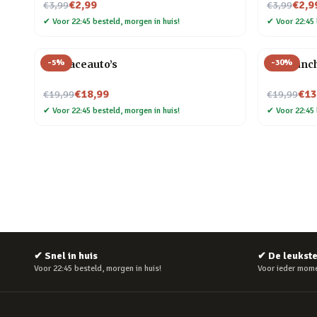
Nu voor
Nu voor
€2,99
€2,9
€3,99
€3,99
✔
Voor 22:45 besteld, morgen in huis!
✔
Voor 22:45 
-
5
%
-
30
%
DIY raceauto’s
Kat punch
Nu voor
Nu voor
€18,99
€13
€19,99
€19,99
✔
Voor 22:45 besteld, morgen in huis!
✔
Voor 22:45 
✔
Snel in huis
✔
De leukst
Voor 22:45 besteld, morgen in huis!
Voor ieder mome