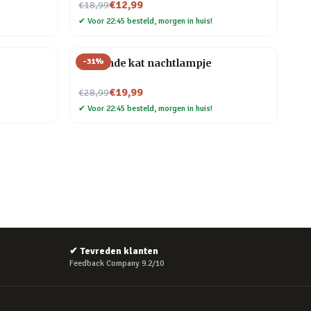
Nu voor
€12,99
€18,99
✔
Voor 22:45 besteld, morgen in huis!
-
31
%
Slapende kat nachtlampje
Nu voor
€19,99
€28,99
✔
Voor 22:45 besteld, morgen in huis!
✔
Tevreden klanten
Feedback Company 9.2/10