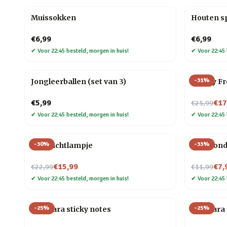
Muissokken
Houten s
€6,99
€6,99
✔
Voor 22:45 besteld, morgen in huis!
✔
Voor 22:45 
-
31
%
Jongleerballen (set van 3)
Disney Fr
Nu voor
€5,99
€17
€25,99
✔
Voor 22:45 besteld, morgen in huis!
✔
Voor 22:45 
-
30
%
-
33
%
Vos nachtlampje
Mini hon
Nu voor
Nu voor
€15,99
€7,
€22,99
€11,99
✔
Voor 22:45 besteld, morgen in huis!
✔
Voor 22:45 
-
25
%
-
25
%
Capibara sticky notes
Capibara 