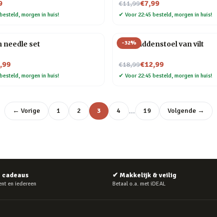
Nu voor
9
€7,99
€11,99
besteld, morgen in huis!
✔
Voor 22:45 besteld, morgen in huis!
-
32
%
 needle set
DIY paddenstoel van vilt
Nu voor
,99
€12,99
€18,99
besteld, morgen in huis!
✔
Voor 22:45 besteld, morgen in huis!
…
← Vorige
1
2
3
4
19
Volgende →
e cadeaus
✔
Makkelijk & veilig
nt en iedereen
Betaal o.a. met iDEAL