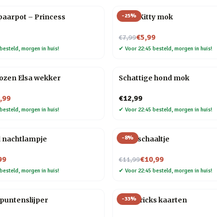
-
25
%
paarpot – Princess
Hello Kitty mok
Nu voor
€5,99
€7,99
besteld, morgen in huis!
✔
Voor 22:45 besteld, morgen in huis!
ozen Elsa wekker
Schattige hond mok
,99
€12,99
besteld, morgen in huis!
✔
Voor 22:45 besteld, morgen in huis!
-
8
%
d nachtlampje
Beer schaaltje
Nu voor
99
€10,99
€11,99
besteld, morgen in huis!
✔
Voor 22:45 besteld, morgen in huis!
-
33
%
puntenslijper
Dog Tricks kaarten