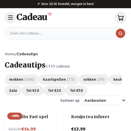
Naar hoofdinhoud
✔
Voor 22:45 besteld, morgen in huis!
Cadeau
Zoek een cadeau
Home
/
Cadeautips
Cadeautips
1333
cadeaus
mokken
(
160
)
kaartspellen
(
73
)
sokken
(
39
)
keukeng
Sale
Tot €
10
Tot €
20
Tot €
50
Sorteer op
-
38
%
Do Sloths Fart spel
Konijn tea infuser
Nu voor
€14,99
€13,99
€23,99