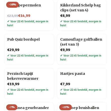
-
38
%
Vogel pepermolen
Kikkerland Schelp bag
clips (set van 4)
Nu voor
€14,99
€6,99
€23,99
✔
Voor 22:45 besteld, morgen in
✔
Voor 22:45 besteld, morgen in
huis!
huis!
Pub Quiz bordspel
Camouflage golfballen
(set van 3)
€29,99
€9,99
✔
Voor 22:45 besteld, morgen in
✔
Voor 22:45 besteld, morgen in
huis!
huis!
Perzisch tapijt
Hartjes pasta
bekerverwarmer
€19,99
€7,99
✔
Voor 22:45 besteld, morgen in
✔
Voor 22:45 besteld, morgen in
huis!
huis!
-
7
%
-
23
%
Chiminea geurbrander
Dinopoep bruisballen