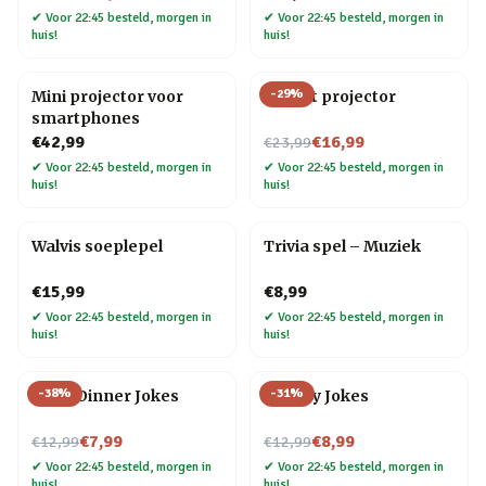
✔
Voor 22:45 besteld, morgen in
✔
Voor 22:45 besteld, morgen in
huis!
huis!
-
29
%
Mini projector voor
Olifant projector
smartphones
Nu voor
€42,99
€16,99
€23,99
✔
Voor 22:45 besteld, morgen in
✔
Voor 22:45 besteld, morgen in
huis!
huis!
Walvis soeplepel
Trivia spel – Muziek
€15,99
€8,99
✔
Voor 22:45 besteld, morgen in
✔
Voor 22:45 besteld, morgen in
huis!
huis!
-
38
%
-
31
%
After Dinner Jokes
Cheesy Jokes
Nu voor
Nu voor
€7,99
€8,99
€12,99
€12,99
✔
Voor 22:45 besteld, morgen in
✔
Voor 22:45 besteld, morgen in
huis!
huis!