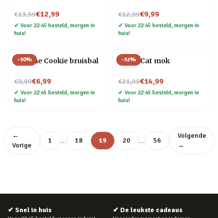
Nu voor
Nu voor
€12,99
€9,99
€13,99
€12,99
✔
Voor 22:45 besteld, morgen in
✔
Voor 22:45 besteld, morgen in
huis!
huis!
-
30
%
-
32
%
Fortune Cookie bruisbal
Crazy Cat mok
Nu voor
Nu voor
€6,99
€14,99
€9,99
€21,99
✔
Voor 22:45 besteld, morgen in
✔
Voor 22:45 besteld, morgen in
huis!
huis!
←
Volgende
…
…
1
18
19
20
56
Vorige
→
✔
Snel in huis
✔
De leukste cadeaus