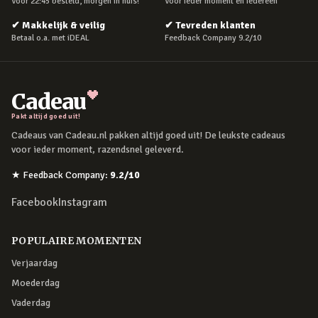
Voor 22:45 besteld, morgen in huis!
Voor ieder moment en iedereen
✔
Makkelijk & veilig
✔
Tevreden klanten
Betaal o.a. met iDEAL
Feedback Company 9.2/10
Cadeau
Pakt altijd goed uit!
Cadeaus van Cadeau.nl pakken altijd goed uit! De leukste cadeaus
voor ieder moment, razendsnel geleverd.
★
Feedback Company
:
9.2
/10
Facebook
Instagram
POPULAIRE MOMENTEN
Verjaardag
Moederdag
Vaderdag