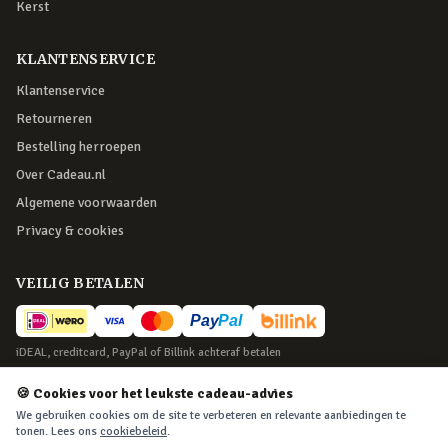
Kerst
KLANTENSERVICE
Klantenservice
Retourneren
Bestelling herroepen
Over Cadeau.nl
Algemene voorwaarden
Privacy & cookies
VEILIG BETALEN
iDEAL, creditcard, PayPal of Billink achteraf betalen
BEZORGING
🍪 Cookies voor het leukste cadeau-advies
We gebruiken cookies om de site te verbeteren en relevante aanbiedingen te
Voor 22:45 besteld, morgen in huis. Tot 365 dagen retourneren.
tonen. Lees ons
cookiebeleid
.