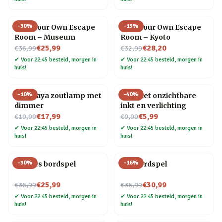
-
30
%
-
15
%
Host Your Own Escape
Host Your Own Escape
Room – Museum
Room – Kyoto
Nu voor
Nu voor
€25,99
€28,20
€36,99
€32,99
✔
Voor 22:45 besteld, morgen in
✔
Voor 22:45 besteld, morgen in
huis!
huis!
-
10
%
-
40
%
Himalaya zoutlamp met
Pen met onzichtbare
dimmer
inkt en verlichting
Nu voor
Nu voor
€17,99
€5,99
€19,99
€9,99
✔
Voor 22:45 besteld, morgen in
✔
Voor 22:45 besteld, morgen in
huis!
huis!
-
30
%
-
16
%
Foodies bordspel
Gin bordspel
Nu voor
Nu voor
€25,99
€30,99
€36,99
€36,99
✔
Voor 22:45 besteld, morgen in
✔
Voor 22:45 besteld, morgen in
huis!
huis!