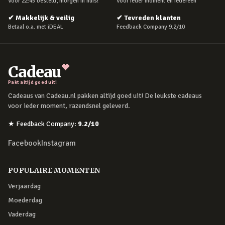
Voor 22:45 besteld, morgen in huis!
Voor ieder moment en iedereen
✔
Makkelijk & veilig
✔
Tevreden klanten
Betaal o.a. met iDEAL
Feedback Company 9.2/10
Cadeau
Pakt altijd goed uit!
Cadeaus van Cadeau.nl pakken altijd goed uit! De leukste cadeaus
voor ieder moment, razendsnel geleverd.
★
Feedback Company
:
9.2
/10
Facebook
Instagram
POPULAIRE MOMENTEN
Verjaardag
Moederdag
Vaderdag