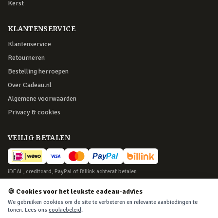
Kerst
KLANTENSERVICE
Klantenservice
Retourneren
Bestelling herroepen
Over Cadeau.nl
Algemene voorwaarden
Privacy & cookies
VEILIG BETALEN
iDEAL, creditcard, PayPal of Billink achteraf betalen
BEZORGING
🍪 Cookies voor het leukste cadeau-advies
We gebruiken cookies om de site te verbeteren en relevante aanbiedingen te
Voor 22:45 besteld, morgen in huis. Tot 365 dagen retourneren.
tonen. Lees ons
cookiebeleid
.