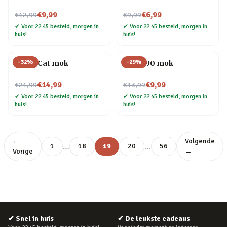
Nu voor
Nu voor
€9,99
€6,99
€12,99
€9,99
✔
Voor 22:45 besteld, morgen in
✔
Voor 22:45 besteld, morgen in
huis!
huis!
-
32
%
-
29
%
Crazy Cat mok
Jaren 90 mok
Nu voor
Nu voor
€14,99
€9,99
€21,99
€13,99
✔
Voor 22:45 besteld, morgen in
✔
Voor 22:45 besteld, morgen in
huis!
huis!
←
Volgende
…
…
1
18
19
20
56
Vorige
→
✔
Snel in huis
✔
De leukste cadeaus