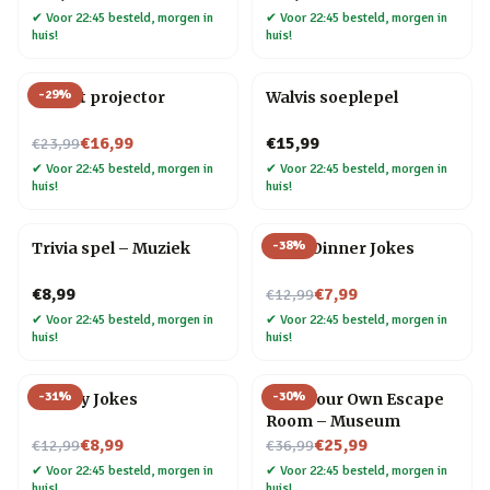
✔
Voor 22:45 besteld, morgen in
✔
Voor 22:45 besteld, morgen in
huis!
huis!
-
29
%
Olifant projector
Walvis soeplepel
Nu voor
€16,99
€15,99
€23,99
✔
Voor 22:45 besteld, morgen in
✔
Voor 22:45 besteld, morgen in
huis!
huis!
-
38
%
Trivia spel – Muziek
After Dinner Jokes
Nu voor
€8,99
€7,99
€12,99
✔
Voor 22:45 besteld, morgen in
✔
Voor 22:45 besteld, morgen in
huis!
huis!
-
31
%
-
30
%
Cheesy Jokes
Host Your Own Escape
Room – Museum
Nu voor
Nu voor
€8,99
€25,99
€12,99
€36,99
✔
Voor 22:45 besteld, morgen in
✔
Voor 22:45 besteld, morgen in
huis!
huis!