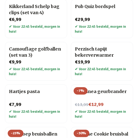
Kikkerland Schelp bag
Pub Quiz bordspel
clips (set van 4)
€6,99
€29,99
✔
Voor 22:45 besteld, morgen in
✔
Voor 22:45 besteld, morgen in
huis!
huis!
Camouflage golfballen
Perzisch tapijt
(set van 3)
bekerverwarmer
€9,99
€19,99
✔
Voor 22:45 besteld, morgen in
✔
Voor 22:45 besteld, morgen in
huis!
huis!
-
7
%
Hartjes pasta
Chiminea geurbrander
Nu voor
€7,99
€12,99
€13,99
✔
Voor 22:45 besteld, morgen in
✔
Voor 22:45 besteld, morgen in
huis!
huis!
-
23
%
-
30
%
Dinopoep bruisballen
Fortune Cookie bruisbal