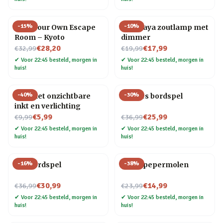
-
15
%
-
10
%
Host Your Own Escape
Himalaya zoutlamp met
Room – Kyoto
dimmer
Nu voor
Nu voor
€28,20
€17,99
€32,99
€19,99
✔
Voor 22:45 besteld, morgen in
✔
Voor 22:45 besteld, morgen in
huis!
huis!
-
40
%
-
30
%
Pen met onzichtbare
Foodies bordspel
inkt en verlichting
Nu voor
Nu voor
€5,99
€25,99
€9,99
€36,99
✔
Voor 22:45 besteld, morgen in
✔
Voor 22:45 besteld, morgen in
huis!
huis!
-
16
%
-
38
%
Gin bordspel
Vogel pepermolen
Nu voor
Nu voor
€30,99
€14,99
€36,99
€23,99
✔
Voor 22:45 besteld, morgen in
✔
Voor 22:45 besteld, morgen in
huis!
huis!