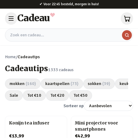
Naar hoofdinhoud
✔
Voor 22:45 besteld, morgen in huis!
Cadeau
Zoek een cadeau
Home
/
Cadeautips
Cadeautips
1333
cadeaus
mokken
(
160
)
kaartspellen
(
73
)
sokken
(
39
)
keukeng
Sale
Tot €
10
Tot €
20
Tot €
50
Sorteer op
Konijn tea infuser
Mini projector voor
smartphones
€13,99
€42,99