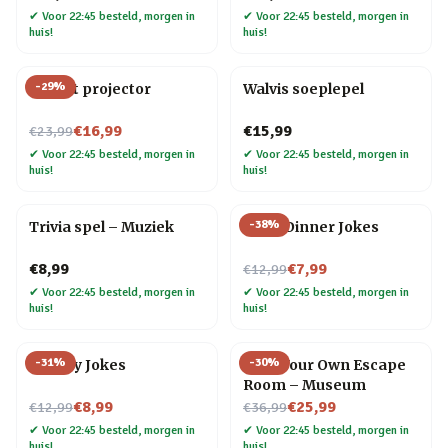
✔
Voor 22:45 besteld, morgen in
✔
Voor 22:45 besteld, morgen in
huis!
huis!
-
29
%
Olifant projector
Walvis soeplepel
Nu voor
€16,99
€15,99
€23,99
✔
Voor 22:45 besteld, morgen in
✔
Voor 22:45 besteld, morgen in
huis!
huis!
-
38
%
Trivia spel – Muziek
After Dinner Jokes
Nu voor
€8,99
€7,99
€12,99
✔
Voor 22:45 besteld, morgen in
✔
Voor 22:45 besteld, morgen in
huis!
huis!
-
31
%
-
30
%
Cheesy Jokes
Host Your Own Escape
Room – Museum
Nu voor
Nu voor
€8,99
€25,99
€12,99
€36,99
✔
Voor 22:45 besteld, morgen in
✔
Voor 22:45 besteld, morgen in
huis!
huis!