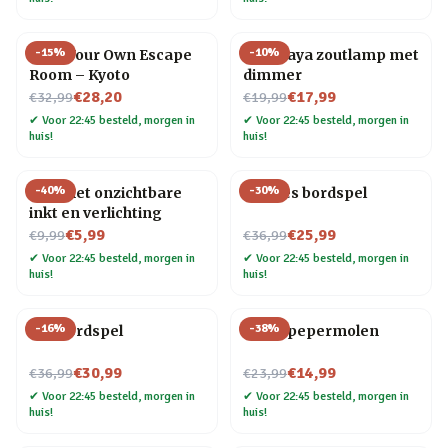
-
15
%
-
10
%
Host Your Own Escape
Himalaya zoutlamp met
Room – Kyoto
dimmer
Nu voor
Nu voor
€28,20
€17,99
€32,99
€19,99
✔
Voor 22:45 besteld, morgen in
✔
Voor 22:45 besteld, morgen in
huis!
huis!
-
40
%
-
30
%
Pen met onzichtbare
Foodies bordspel
inkt en verlichting
Nu voor
Nu voor
€5,99
€25,99
€9,99
€36,99
✔
Voor 22:45 besteld, morgen in
✔
Voor 22:45 besteld, morgen in
huis!
huis!
-
16
%
-
38
%
Gin bordspel
Vogel pepermolen
Nu voor
Nu voor
€30,99
€14,99
€36,99
€23,99
✔
Voor 22:45 besteld, morgen in
✔
Voor 22:45 besteld, morgen in
huis!
huis!