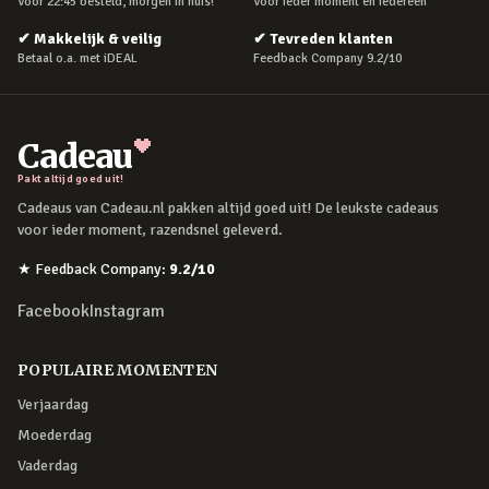
Voor 22:45 besteld, morgen in huis!
Voor ieder moment en iedereen
✔
Makkelijk & veilig
✔
Tevreden klanten
Betaal o.a. met iDEAL
Feedback Company 9.2/10
Cadeau
Pakt altijd goed uit!
Cadeaus van Cadeau.nl pakken altijd goed uit! De leukste cadeaus
voor ieder moment, razendsnel geleverd.
★
Feedback Company
:
9.2
/10
Facebook
Instagram
POPULAIRE MOMENTEN
Verjaardag
Moederdag
Vaderdag