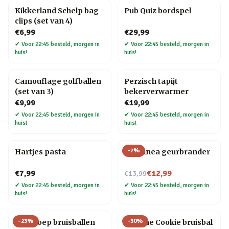
Kikkerland Schelp bag
Pub Quiz bordspel
clips (set van 4)
€6,99
€29,99
✔
Voor 22:45 besteld, morgen in
✔
Voor 22:45 besteld, morgen in
huis!
huis!
Camouflage golfballen
Perzisch tapijt
(set van 3)
bekerverwarmer
€9,99
€19,99
✔
Voor 22:45 besteld, morgen in
✔
Voor 22:45 besteld, morgen in
huis!
huis!
-
7
%
Hartjes pasta
Chiminea geurbrander
Nu voor
€7,99
€12,99
€13,99
✔
Voor 22:45 besteld, morgen in
✔
Voor 22:45 besteld, morgen in
huis!
huis!
-
23
%
-
30
%
Dinopoep bruisballen
Fortune Cookie bruisbal