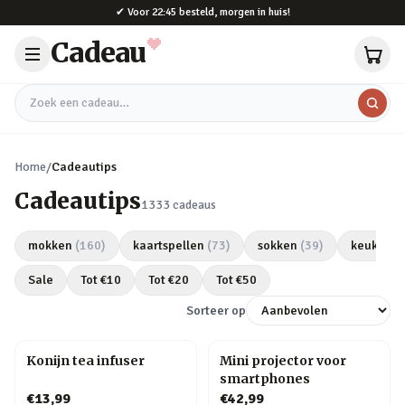
Naar hoofdinhoud
✔
Voor 22:45 besteld, morgen in huis!
Cadeau
Zoek een cadeau
Home
/
Cadeautips
Cadeautips
1333
cadeaus
mokken
(
160
)
kaartspellen
(
73
)
sokken
(
39
)
keukeng
Sale
Tot €
10
Tot €
20
Tot €
50
Sorteer op
Konijn tea infuser
Mini projector voor
smartphones
€13,99
€42,99