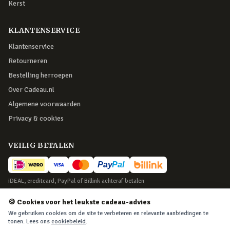
Kerst
KLANTENSERVICE
Klantenservice
Retourneren
Bestelling herroepen
Over Cadeau.nl
Algemene voorwaarden
Privacy & cookies
VEILIG BETALEN
iDEAL, creditcard, PayPal of Billink achteraf betalen
BEZORGING
🍪 Cookies voor het leukste cadeau-advies
We gebruiken cookies om de site te verbeteren en relevante aanbiedingen te
Voor 22:45 besteld, morgen in huis. Tot 365 dagen retourneren.
tonen. Lees ons
cookiebeleid
.