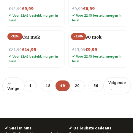
Nu voor
Nu voor
€9,99
€6,99
€12,99
€9,99
✔
Voor 22:45 besteld, morgen in
✔
Voor 22:45 besteld, morgen in
huis!
huis!
-
32
%
-
29
%
Crazy Cat mok
Jaren 90 mok
Nu voor
Nu voor
€14,99
€9,99
€21,99
€13,99
✔
Voor 22:45 besteld, morgen in
✔
Voor 22:45 besteld, morgen in
huis!
huis!
←
Volgende
…
…
1
18
19
20
56
Vorige
→
✔
Snel in huis
✔
De leukste cadeaus