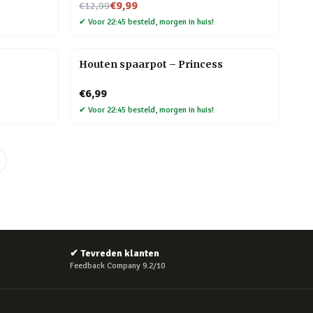
Nu voor
€9,99
€12,99
✔
Voor 22:45 besteld, morgen in huis!
Houten spaarpot – Princess
€6,99
✔
Voor 22:45 besteld, morgen in huis!
✔
Tevreden klanten
Feedback Company 9.2/10