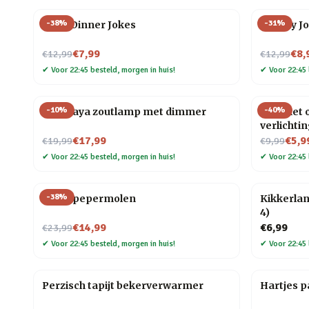
-
38
%
-
31
%
After Dinner Jokes
Cheesy J
Nu voor
Nu voor
€7,99
€8,
€12,99
€12,99
✔
Voor 22:45 besteld, morgen in huis!
✔
Voor 22:45 
-
10
%
-
40
%
Himalaya zoutlamp met dimmer
Pen met o
verlichti
Nu voor
Nu voor
€17,99
€5,9
€19,99
€9,99
✔
Voor 22:45 besteld, morgen in huis!
✔
Voor 22:45 
-
38
%
Vogel pepermolen
Kikkerlan
4)
Nu voor
€14,99
€6,99
€23,99
✔
Voor 22:45 besteld, morgen in huis!
✔
Voor 22:45 
Perzisch tapijt bekerverwarmer
Hartjes p