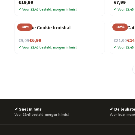
€19,99
€7,99
✔
Voor 22:45 besteld, morgen in huis!
✔
Voor 22:45 
-
30
%
-
32
%
Fortune Cookie bruisbal
Crazy Ca
Nu voor
Nu voor
€6,99
€14
€9,99
€21,99
✔
Voor 22:45 besteld, morgen in huis!
✔
Voor 22:45 
✔
Snel in huis
✔
De leukst
Voor 22:45 besteld, morgen in huis!
Voor ieder mome