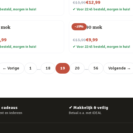
Nu voor
€12,99
€13,99
besteld, morgen in huis!
✔
Voor 22:45 besteld, morgen in huis!
-
29
%
t mok
Jaren 90 mok
Nu voor
,99
€9,99
€13,99
besteld, morgen in huis!
✔
Voor 22:45 besteld, morgen in huis!
…
…
← Vorige
1
18
19
20
56
Volgende →
e cadeaus
✔
Makkelijk & veilig
nt en iedereen
Betaal o.a. met iDEAL