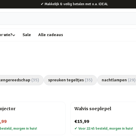
✔ Makkelijk & veilig betalen met o.a. iDEAL
or wie?
Sale
Alle cadeaus
kengereedschap
(
35
)
spreuken tegeltjes
(
35
)
nachtlampen
(
29
)
rojector
Walvis soeplepel
,99
€15,99
besteld, morgen in huis!
✔
Voor 22:45 besteld, morgen in huis!