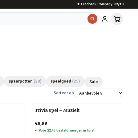
★
Feedback Company
9.2
/10
spaarpotten
(
28
)
speelgoed
(
25
)
Sale
Sorteer op
Trivia spel – Muziek
€8,99
✔
Voor 22:45 besteld, morgen in huis!