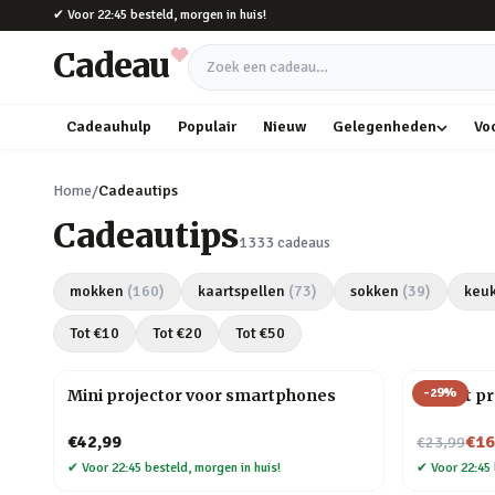
Naar hoofdinhoud
✔
Voor 22:45 besteld, morgen in huis!
Cadeau
Zoek een cadeau
Cadeauhulp
Populair
Nieuw
Gelegenheden
Vo
Home
/
Cadeautips
Cadeautips
1333
cadeaus
mokken
(
160
)
kaartspellen
(
73
)
sokken
(
39
)
keu
Tot €
10
Tot €
20
Tot €
50
-
29
%
Mini projector voor smartphones
Olifant p
Nu voor
€42,99
€16
€23,99
✔
Voor 22:45 besteld, morgen in huis!
✔
Voor 22:45 