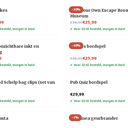
-
30
%
okes
Host Your Own Escape Roo
Museum
Nu voor
99
€25,99
€36,99
besteld, morgen in huis!
✔
Voor 22:45 besteld, morgen in huis!
-
30
%
nzichtbare inkt en
Foodies bordspel
ng
Nu voor
9
€25,99
€36,99
besteld, morgen in huis!
✔
Voor 22:45 besteld, morgen in huis!
d Schelp bag clips (set van
Pub Quiz bordspel
€29,99
besteld, morgen in huis!
✔
Voor 22:45 besteld, morgen in huis!
-
7
%
asta
Chiminea geurbrander