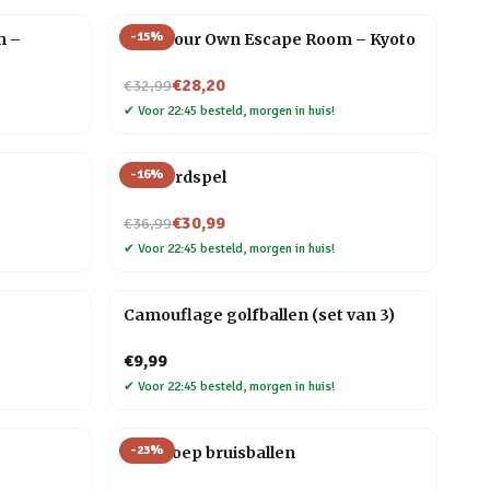
-
15
%
m –
Host Your Own Escape Room – Kyoto
Nu voor
€28,20
€32,99
✔
Voor 22:45 besteld, morgen in huis!
-
16
%
Gin bordspel
Nu voor
€30,99
€36,99
✔
Voor 22:45 besteld, morgen in huis!
Camouflage golfballen (set van 3)
€9,99
✔
Voor 22:45 besteld, morgen in huis!
-
23
%
Dinopoep bruisballen