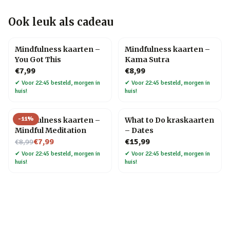
Ook leuk als cadeau
Mindfulness kaarten –
Mindfulness kaarten –
You Got This
Kama Sutra
€7,99
€8,99
✔
Voor 22:45 besteld, morgen in
✔
Voor 22:45 besteld, morgen in
huis!
huis!
-
11
%
Mindfulness kaarten –
What to Do kraskaarten
Mindful Meditation
– Dates
Nu voor
€7,99
€15,99
€8,99
✔
Voor 22:45 besteld, morgen in
✔
Voor 22:45 besteld, morgen in
huis!
huis!