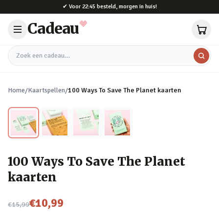
Naar hoofdinhoud
✔
Voor 22:45 besteld, morgen in huis!
Cadeau
Zoek een cadeau
Home
/
Kaartspellen
/
100 Ways To Save The Planet kaarten
100 Ways To Save The Planet
kaarten
Nu voor
€10,99
€15,99