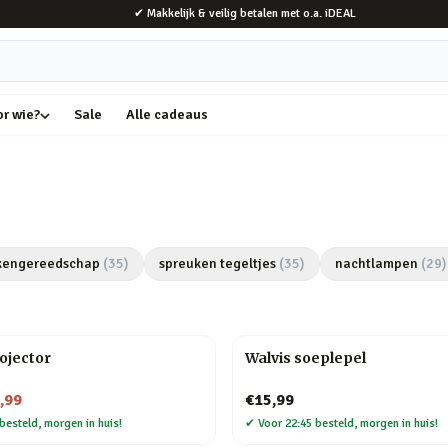
✔ Makkelijk & veilig betalen met o.a. iDEAL
or wie?
Sale
Alle cadeaus
kengereedschap
(
35
)
spreuken tegeltjes
(
35
)
nachtlampen
(
29
)
rojector
Walvis soeplepel
,99
€15,99
besteld, morgen in huis!
✔
Voor 22:45 besteld, morgen in huis!