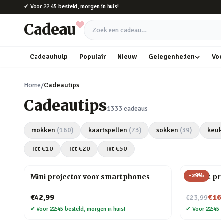
Naar hoofdinhoud
✔
Voor 22:45 besteld, morgen in huis!
Cadeau
Zoek een cadeau
Cadeauhulp
Populair
Nieuw
Gelegenheden
Vo
Home
/
Cadeautips
Cadeautips
1333
cadeaus
mokken
(
160
)
kaartspellen
(
73
)
sokken
(
39
)
keu
Tot €
10
Tot €
20
Tot €
50
-
29
%
Mini projector voor smartphones
Olifant p
Nu voor
€42,99
€16
€23,99
✔
Voor 22:45 besteld, morgen in huis!
✔
Voor 22:45 