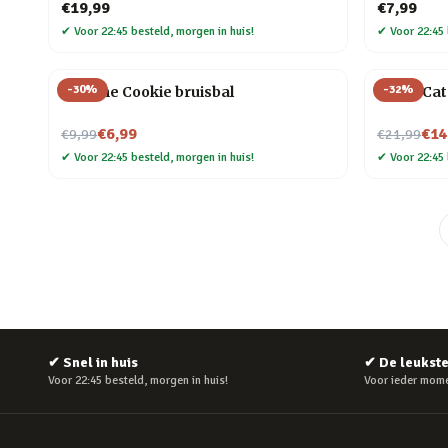
€19,99
€7,99
✔
Voor 22:45 besteld, morgen in huis!
✔
Voor 22:45 
-
30
%
-
32
%
Fortune Cookie bruisbal
Crazy Ca
Nu voor
Nu voor
€6,99
€14
€9,99
€21,99
✔
Voor 22:45 besteld, morgen in huis!
✔
Voor 22:45 
✔
Snel in huis
✔
De leukst
Voor 22:45 besteld, morgen in huis!
Voor ieder mome