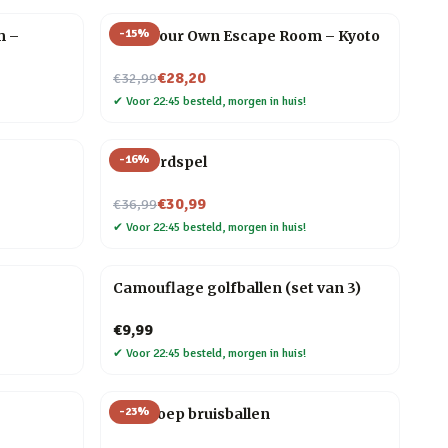
-
15
%
m –
Host Your Own Escape Room – Kyoto
Nu voor
€28,20
€32,99
✔
Voor 22:45 besteld, morgen in huis!
-
16
%
Gin bordspel
Nu voor
€30,99
€36,99
✔
Voor 22:45 besteld, morgen in huis!
Camouflage golfballen (set van 3)
€9,99
✔
Voor 22:45 besteld, morgen in huis!
-
23
%
Dinopoep bruisballen