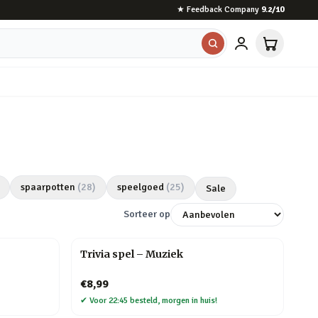
★
Feedback Company
9.2
/10
spaarpotten
(
28
)
speelgoed
(
25
)
Sale
Sorteer op
Trivia spel – Muziek
€8,99
✔
Voor 22:45 besteld, morgen in huis!