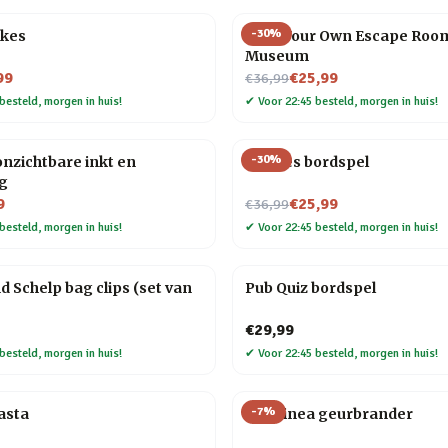
-
30
%
okes
Host Your Own Escape Roo
Museum
Nu voor
99
€25,99
€36,99
besteld, morgen in huis!
✔
Voor 22:45 besteld, morgen in huis!
-
30
%
nzichtbare inkt en
Foodies bordspel
ng
Nu voor
9
€25,99
€36,99
besteld, morgen in huis!
✔
Voor 22:45 besteld, morgen in huis!
d Schelp bag clips (set van
Pub Quiz bordspel
€29,99
besteld, morgen in huis!
✔
Voor 22:45 besteld, morgen in huis!
-
7
%
asta
Chiminea geurbrander