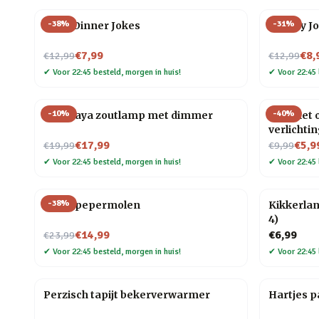
-
38
%
-
31
%
After Dinner Jokes
Cheesy J
Nu voor
Nu voor
€7,99
€8,
€12,99
€12,99
✔
Voor 22:45 besteld, morgen in huis!
✔
Voor 22:45 
-
10
%
-
40
%
Himalaya zoutlamp met dimmer
Pen met o
verlichti
Nu voor
Nu voor
€17,99
€5,9
€19,99
€9,99
✔
Voor 22:45 besteld, morgen in huis!
✔
Voor 22:45 
-
38
%
Vogel pepermolen
Kikkerlan
4)
Nu voor
€14,99
€6,99
€23,99
✔
Voor 22:45 besteld, morgen in huis!
✔
Voor 22:45 
Perzisch tapijt bekerverwarmer
Hartjes p