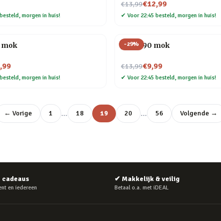
Nu voor
€12,99
€13,99
besteld, morgen in huis!
✔
Voor 22:45 besteld, morgen in huis!
-
29
%
t mok
Jaren 90 mok
Nu voor
,99
€9,99
€13,99
besteld, morgen in huis!
✔
Voor 22:45 besteld, morgen in huis!
…
…
← Vorige
1
18
19
20
56
Volgende →
e cadeaus
✔
Makkelijk & veilig
nt en iedereen
Betaal o.a. met iDEAL