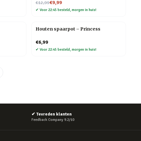
Nu voor
€9,99
€12,99
✔
Voor 22:45 besteld, morgen in huis!
Houten spaarpot – Princess
€6,99
✔
Voor 22:45 besteld, morgen in huis!
✔
Tevreden klanten
Feedback Company 9.2/10