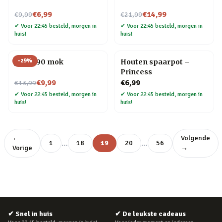
Nu voor
Nu voor
€6,99
€14,99
€9,99
€21,99
✔
Voor 22:45 besteld, morgen in
✔
Voor 22:45 besteld, morgen in
huis!
huis!
-
29
%
Jaren 90 mok
Houten spaarpot –
Princess
Nu voor
€9,99
€6,99
€13,99
✔
Voor 22:45 besteld, morgen in
✔
Voor 22:45 besteld, morgen in
huis!
huis!
←
Volgende
…
…
1
18
19
20
56
Vorige
→
✔
Snel in huis
✔
De leukste cadeaus