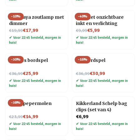
-
10
%
-
40
%
Himalaya zoutlamp met
Pen met onzichtbare
dimmer
inkt en verlichting
Nu voor
Nu voor
€17,99
€5,99
€19,99
€9,99
✔
Voor 22:45 besteld, morgen in
✔
Voor 22:45 besteld, morgen in
huis!
huis!
-
30
%
-
16
%
Foodies bordspel
Gin bordspel
Nu voor
Nu voor
€25,99
€30,99
€36,99
€36,99
✔
Voor 22:45 besteld, morgen in
✔
Voor 22:45 besteld, morgen in
huis!
huis!
-
38
%
Vogel pepermolen
Kikkerland Schelp bag
clips (set van 4)
Nu voor
€14,99
€6,99
€23,99
✔
Voor 22:45 besteld, morgen in
✔
Voor 22:45 besteld, morgen in
huis!
huis!