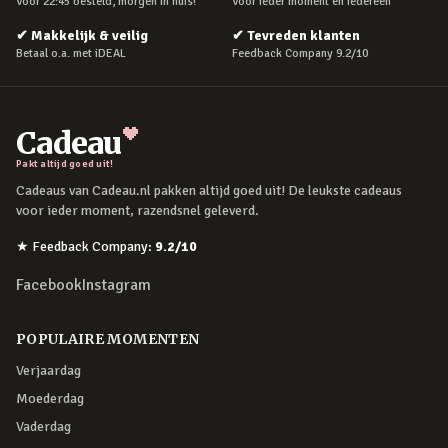
Voor 22:45 besteld, morgen in huis!
Voor ieder moment en iedereen
✔
Makkelijk & veilig
✔
Tevreden klanten
Betaal o.a. met iDEAL
Feedback Company 9.2/10
Cadeau
Pakt altijd goed uit!
Cadeaus van Cadeau.nl pakken altijd goed uit! De leukste cadeaus
voor ieder moment, razendsnel geleverd.
★
Feedback Company
:
9.2
/10
Facebook
Instagram
POPULAIRE MOMENTEN
Verjaardag
Moederdag
Vaderdag