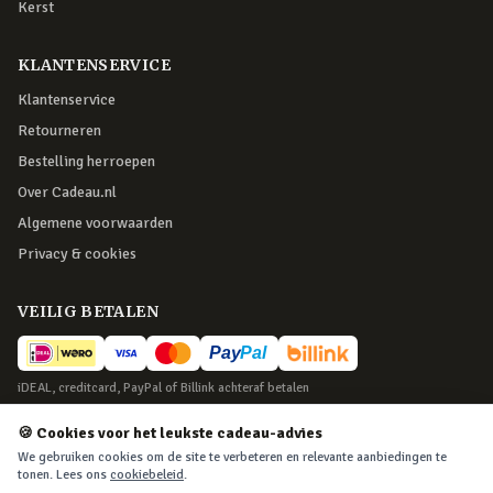
Kerst
KLANTENSERVICE
Klantenservice
Retourneren
Bestelling herroepen
Over Cadeau.nl
Algemene voorwaarden
Privacy & cookies
VEILIG BETALEN
iDEAL, creditcard, PayPal of Billink achteraf betalen
BEZORGING
🍪 Cookies voor het leukste cadeau-advies
We gebruiken cookies om de site te verbeteren en relevante aanbiedingen te
Voor 22:45 besteld, morgen in huis. Tot 365 dagen retourneren.
tonen. Lees ons
cookiebeleid
.