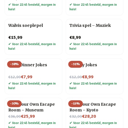
✔
Voor 22:45 besteld, morgen in
✔
Voor 22:45 besteld, morgen in
huis!
huis!
Walvis soeplepel
Trivia spel – Muziek
€15,99
€8,99
✔
Voor 22:45 besteld, morgen in
✔
Voor 22:45 besteld, morgen in
huis!
huis!
-
38
%
-
31
%
After Dinner Jokes
Cheesy Jokes
Nu voor
Nu voor
€7,99
€8,99
€12,99
€12,99
✔
Voor 22:45 besteld, morgen in
✔
Voor 22:45 besteld, morgen in
huis!
huis!
-
30
%
-
15
%
Host Your Own Escape
Host Your Own Escape
Room – Museum
Room – Kyoto
Nu voor
Nu voor
€25,99
€28,20
€36,99
€32,99
✔
Voor 22:45 besteld, morgen in
✔
Voor 22:45 besteld, morgen in
huis!
huis!