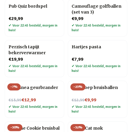
Pub Quiz bordspel
Camouflage golfballen
(set van 3)
€29,99
€9,99
✔
Voor 22:45 besteld, morgen in
✔
Voor 22:45 besteld, morgen in
huis!
huis!
Perzisch tapijt
Hartjes pasta
bekerverwarmer
€19,99
€7,99
✔
Voor 22:45 besteld, morgen in
✔
Voor 22:45 besteld, morgen in
huis!
huis!
-
7
%
-
23
%
Chiminea geurbrander
Dinopoep bruisballen
Nu voor
Nu voor
€12,99
€9,99
€13,99
€12,99
✔
Voor 22:45 besteld, morgen in
✔
Voor 22:45 besteld, morgen in
huis!
huis!
-
30
%
-
32
%
Fortune Cookie bruisbal
Crazy Cat mok