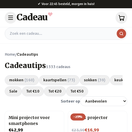
Naar hoofdinhoud
✔
Voor 22:45 besteld, morgen in huis!
Cadeau
Zoek een cadeau
Home
/
Cadeautips
Cadeautips
1333
cadeaus
mokken
(
160
)
kaartspellen
(
73
)
sokken
(
39
)
keukeng
Sale
Tot €
10
Tot €
20
Tot €
50
Sorteer op
-
29
%
Mini projector voor
Olifant projector
smartphones
Nu voor
€42,99
€16,99
€23,99